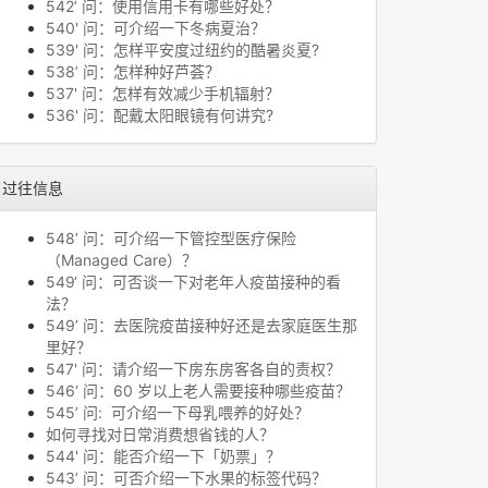
542’ 问：使用信用卡有哪些好处？
540' 问：可介绍一下冬病夏治？
539' 问：怎样平安度过纽约的酷暑炎夏?
538’ 问：怎样种好芦荟？
537' 问：怎样有效减少手机辐射？
536' 问：配戴太阳眼镜有何讲究?
过往信息
548’ 问：可介绍一下管控型医疗保险
（Managed Care）？
549‘ 问：可否谈一下对老年人疫苗接种的看
法？
549’ 问：去医院疫苗接种好还是去家庭医生那
里好？
547' 问：请介绍一下房东房客各自的责权？
546‘ 问：60 岁以上老人需要接种哪些疫苗？
545’ 问: 可介绍一下母乳喂养的好处？
如何寻找对日常消费想省钱的人？
544' 问：能否介绍一下「奶票」？
543’ 问：可否介绍一下水果的标签代码？