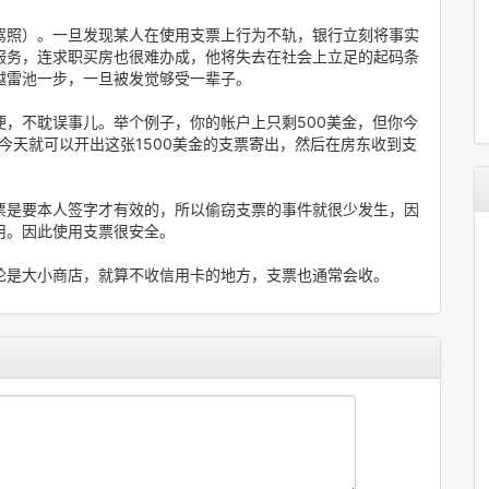
驾照）。一旦发现某人在使用支票上行为不轨，银行立刻将事实
服务，连求职买房也很难办成，他将失去在社会上立足的起码条
越雷池一步，一旦被发觉够受一辈子。
，不耽误事儿。举个例子，你的帐户上只剩500美金，但你今
今天就可以开出这张1500美金的支票寄出，然后在房东收到支
票是要本人签字才有效的，所以偷窃支票的事件就很少发生，因
用。因此使用支票很安全。
论是大小商店，就算不收信用卡的地方，支票也通常会收。