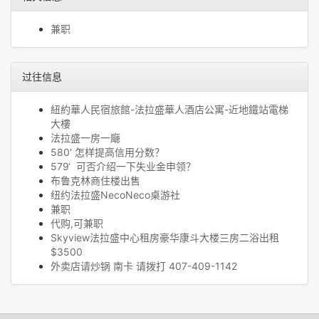
兼职
过往信息
紐約華人民宿旅館-法拉盛華人酒店公寓-近地鐵站電梯
大樓
法拉盛一房一廰
580' 怎样提高信用分数？
579‘ 可否介绍一下失业金申领？
布鲁克林商住楼出售
纽约法拉盛NecoNeco桌游社
兼职
代购,可兼职
Skyview法拉盛中心租房豪华康斗大楼三房二浴出租
$3500
外卖店请炒锅 南卡 请拨打 407-409-1142