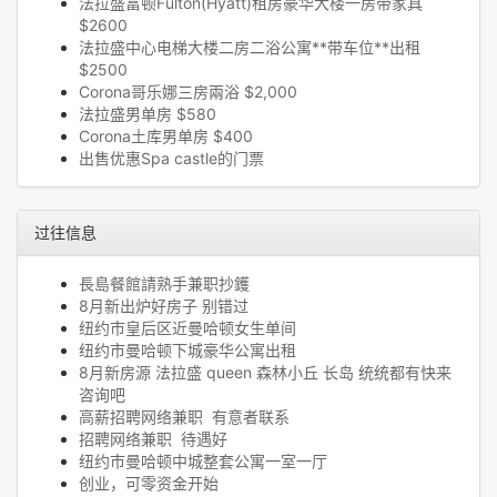
法拉盛富顿Fulton(Hyatt)租房豪华大楼一房带家具
$2600
法拉盛中心电梯大楼二房二浴公寓**带车位**出租
$2500
Corona哥乐娜三房兩浴 $2,000
法拉盛男单房 $580
Corona土库男单房 $400
出售优惠Spa castle的门票
过往信息
長島餐館請熟手兼职抄鑊
8月新出炉好房子 别错过
纽约市皇后区近曼哈顿女生单间
纽约市曼哈顿下城豪华公寓出租
8月新房源 法拉盛 queen 森林小丘 长岛 统统都有快来
咨询吧
高薪招聘网络兼职 有意者联系
招聘网络兼职 待遇好
纽约市曼哈顿中城整套公寓一室一厅
创业，可零资金开始