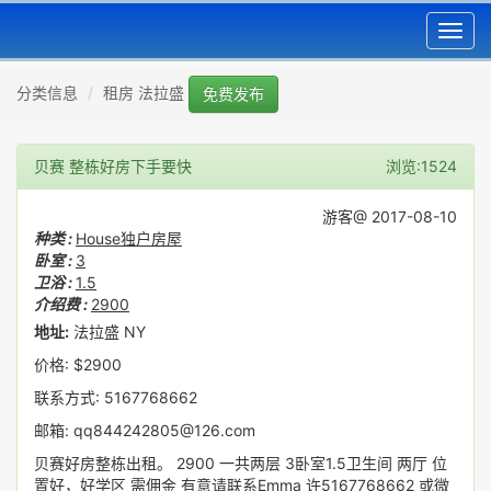
Toggl
navig
分类信息
租房 法拉盛
免费发布
贝赛 整栋好房下手要快
浏览:1524
游客@ 2017-08-10
种类 :
House独户房屋
卧室 :
3
卫浴 :
1.5
介绍费 :
2900
地址:
法拉盛 NY
价格: $2900
联系方式: 5167768662
邮箱: qq844242805@126.com
贝赛好房整栋出租。 2900 一共两层 3卧室1.5卫生间 两厅 位
置好，好学区 需佣金 有意请联系Emma 许5167768662 或微