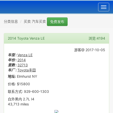
Toggl
navig
分类信息
买卖 汽车买卖
免费发布
2014 Toyota Venza LE
浏览:4194
游客@ 2017-10-05
车型 :
Venza LE
年份 :
2014
里数 :
32713
车厂 :
Toyota丰田
地址:
Elmhurst NY
价格: $15800
联系方式: 929-600-1303
白外黑内 2.7L I4
43,713 miles