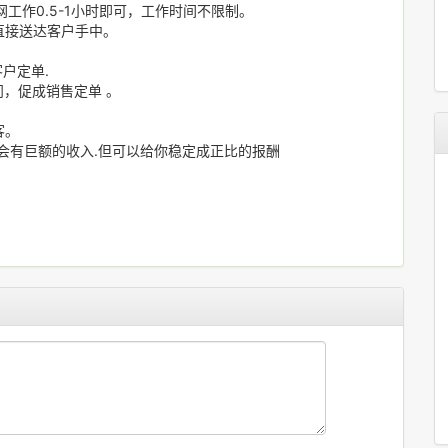
工作0.5-1小时即可，工作时间不限制。
直接送达客户手中。
户定单.
问，促成销售定单 。
。
客。
会有巨额的收入.但可以给你稳定成正比的报酬