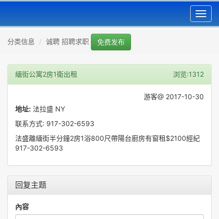
Toggl
navig
分类信息
诚聘 招聘求职
免费发布
緬街公寓2房1衛出租
浏览:1312
游客@ 2017-10-30
地址:
法拉盛 NY
联系方式: 917-302-6593
法盛離緬街半分鐘2房1浴800尺帶陽台廚房有窗租$2100經紀
917-302-6593
回复主题
內容