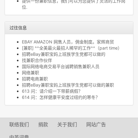
提供一份兼职信息，我们可以为您提供了灵活的工作岗
位.
过往信息
EBAY AMAZON 网售人员，佣金制度。家辉商贸
[兼职] ^^全美最火最招人稀罕的工作^^（part time）
招聘eBay兼职宝妈上班族学生党都可以做的
找兼职合作伙伴
国际网络电商交易平台诚聘销售兼职人员
网络兼职
招聘电商兼职
招聘eBay兼职宝妈上班族学生党都可以做的兼职
613 问：请介绍一下带薪病假？
614 问：怎样健康平安度过纽约的寒冬？
联络我们
捐款
关于我们
网站广告
中英词典