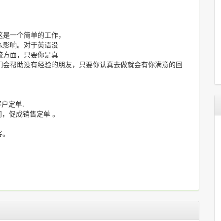
这是一个简单的工作，
么影响。对于英语没
流方面，只要你是真
们会帮助没有经验的朋友，只要你认真去做就会有你满意的回
户定单.
问，促成销售定单 。
。
客。