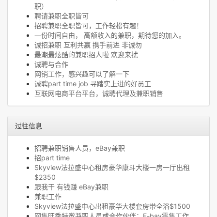
职）
聘请兼职全职皆可
招聘兼职全职皆可，工作轻松有趣！
一份时间自由， 高额收入的兼职，期待您的加入。
诚招兼职 互利共赢 携手前进 非诚勿
最潮最炫酷的兼职招人啦 欢迎来扰
诚聘与合作
网销工作，感兴趣可以了解一下
诚聘part time job 寻踏实上进的好员工
互联网电商平台平台，诚聘代理及兼职销售
过往信息
招聘兼职销售人员，eBay兼职
招part time
Skyview法拉盛中心租房豪华康斗大楼一房一厅出租
$2350
跟我干 有钱赚 eBay兼职
兼职工作
Skyview法拉盛中心出租豪华大楼套房带全浴$1500
网售旺季特邀兼职人员或合作伙伴：E-bay零售工作