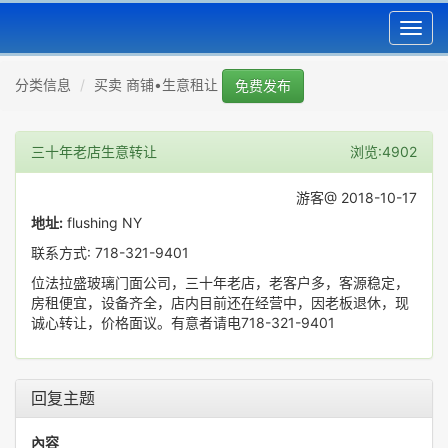
Toggl
navig
分类信息
买卖 商铺•生意租让
免费发布
三十年老店生意转让
浏览:4902
游客@ 2018-10-17
地址:
flushing NY
联系方式: 718-321-9401
位法拉盛玻璃门面公司，三十年老店，老客户多，客源稳定，
房租便宜，设备齐全，店内目前还在经营中，因老板退休，现
诚心转让，价格面议。有意者请电718-321-9401
回复主题
內容