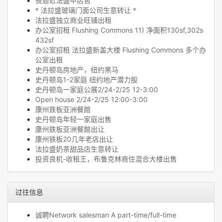
長島近法盛甲店售
* 法拉盛玻璃门面公司生意转让 *
法拉盛独立商业旺铺出租
办公室招租 Flushing Commons 11) 净面积130sf,302s
432sf
办公室招租 法拉盛新盖大楼 Flushing Commons 多个办
公室出租
史丹顿岛房地产，纽约黑马
史丹顿岛1-2家庭 纽约地产潜力股
史丹顿岛一家庭公展2/24-2/25 12-3:00
Open house 2/24-2/25 12:00-3:00
康州鉄板亚洲餐館
史丹顿岛年轻一家庭出售
康州鉄板亚洲餐館出让
康州铁板20几年老店出让
法拉盛奶茶甜品店生意转让
投资良机-收租王，布鲁克林商住混合大楼出售
过往信息
诚聘Network salesman A part-time/full-time