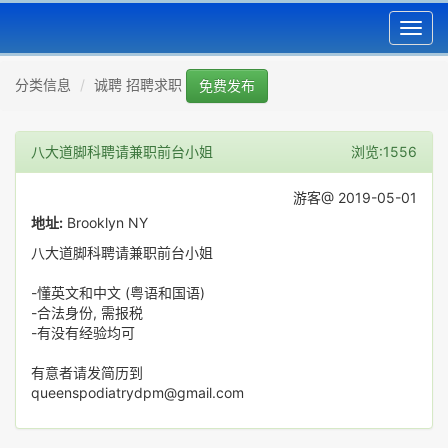
Toggl
navig
分类信息
诚聘 招聘求职
免费发布
八大道脚科聘请兼职前台小姐
浏览:1556
游客@ 2019-05-01
地址:
Brooklyn NY
八大道脚科聘请兼职前台小姐
-懂英文和中文 (粤语和国语)
-合法身份, 需报税
-有没有经验均可
有意者请发简历到
queenspodiatrydpm@gmail.com