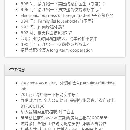
696 问：请介绍一下美国的家庭医生（制度）？
695 问：请介绍一下法拉盛的快捷诊疗中心？
Electronic business of foreign trade/电子外贸商务
694 问：Family 和Household有何不同？
693 问：如何增强体质？
692 问：夏天也会伤风寒吗？
兼职）业余时间增加收入，简单轻松不费事
690 问：可介绍一下牙龈萎缩的危害？
招聘兼职/全职A long-term cooperation
过往信息
Welcome your visit。外贸销售A part-time/full-time
job
701 问: 请介绍一下神韵交响乐？
寻贷款合作, 个人公司均可, 薪酬行业最高，欢迎致电
9176601166
华人最潮的兼职招聘 时间自由
❤❤法拉盛Skyview 二期两房两卫租$3600❤❤
诚聘销售 客服 工作时间随意安排 兼职人员合作
招聘人数: 若干名 工作地点不限，专兼职均可！