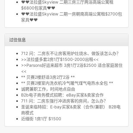
❤❤法拉盛Skyview 二期三房三厅两浴高端公寓租
$6800包家具❤❤
❤❤法拉盛Skyview 二期一房朝南高端公寓租$2700包
家具❤❤
过往信息
712 问：二房东不让房客用炉灶烧水、做饭该怎么办？
>>法拉盛多套2房1厅$1500-2000出租<<
>>Parsons好运来超市 3房1厅2浴$2500 适合家庭居住
<<
** 贝赛2楼舒适3房2厅2浴 **
** 贝赛2楼室内洗衣机冷气暖气煤气电热水全包 **
诚聘兼职工作，时间地点自由
B2b电子商务模式招聘：eBay买家&卖家合作
711 问：二房东强行冲进房客的房间，怎么办？
圣诞来临特招：E-bay买家&卖家（合作/兼职） B2B电
商模式
近缅街 1房1厅 $1500