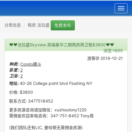
Toggl
navig
分类信息
租房 法拉盛
免费发布
❤❤法拉盛Skyview 高端豪华三期两房两卫租$3800❤❤
浏览:1605
游客@ 2019-10-21
种类 :
Condo康斗
卧室 :
2
卫浴 :
2
地址:
40-26 College point blvd Flushing NY
价格: $3800
联系方式: 3477518452
更多房源咨询请加微信：xuzhoutony1220
需佣金欢迎来电咨询：347-751-8452 Tony周
(我们团队还有LIC, 曼哈顿无需佣金房源)