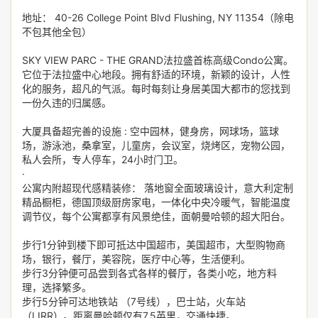
地址： 40-26 College Point Blvd Flushing, NY 11354（除电
不包其他全包）
SKY VIEW PARC - THE GRAND法拉盛首栋高级Condo公寓。
它位于法拉盛中心地段。拥有舒适的环境，新颖的设计，人性
化的服务，超凡的气派。每时每刻让身居美国大都市的您找到
一份久违的归属感。
大厦具备超完善的设施 : 空中园林，健身房，网球场，篮球
场，游泳池，桑拿室，儿童房，会议室，烧烤区，宠物公园，
私人会所，专人停车，24小时门卫。
·
公寓内附超现代感精装修： 落地窗全面玻璃设计，意大利定制
精品橱柜，德国顶级厨房家电，一体化中央冷暖气，智能温度
调节仪，每个公寓都享有风景绝佳，面朝曼哈顿的超大阳台。
步行1分钟到楼下即可抵达中国超市，美国超市，大型购物商
场，银行，餐厅，美容院，医疗中心等，生活便利。
步行3分钟便可品尝到各式各样的餐厅，各类小吃，地方料
理，选择繁多。
步行5分钟可达地铁站 （7号线），巴士站，火车站
（LIRR）。距离曼哈顿仅有7.5英里，交通快捷。