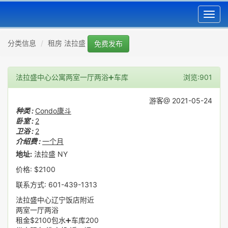
Toggl
navig
分类信息
租房 法拉盛
免费发布
法拉盛中心公寓两室一厅两浴➕车库
浏览:901
游客@ 2021-05-24
种类 :
Condo康斗
卧室 :
2
卫浴 :
2
介绍费 :
一个月
地址:
法拉盛 NY
价格: $2100
联系方式: 601-439-1313
法拉盛中心辽宁饭店附近
两室一厅两浴
租金$2100包水➕车库200