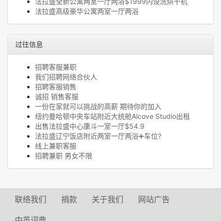
法拉盛全新公寓两室一厅两浴$1999内设洗烘干机
法拉盛高级豪华公寓两室一厅两浴
过往信息
招聘客服兼职
我们招聘网络合伙人
招聘客服销售
诚招 销售客服
一份在家就可以挑战的高薪 期待你的加入
纽约曼哈顿中央车站附近大统舱Alcove Studio出租
出售法拉盛中心康斗一室一厅$54.9
法拉盛辽宁饭店附近两室一厅两浴➕车位?
线上兼职客服
招聘兼职 男女不限
联络我们
捐款
关于我们
网站广告
中英词典