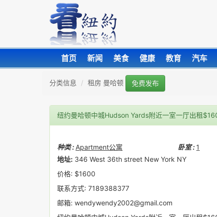
首页
新闻
美食
健康
教育
汽车
分类信息
租房 曼哈顿
免费发布
纽约曼哈顿中城Hudson Yards附近一室一厅出租$16
种类 :
Apartment公寓
卧室 :
1
地址:
346 West 36th street New York NY
价格: $1600
联系方式: 7189388377
邮箱: wendywendy2002@gmail.com