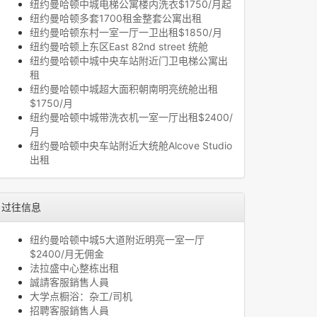
纽约曼哈顿中城电梯公寓楼内洗衣$1750/月起
纽约曼哈顿多套1700租金整套公寓出租
纽约曼哈顿东村一室一厅一卫出租$1850/月
纽约曼哈顿上东区East 82nd street 统舱
纽约曼哈顿中城中央车站附近门卫电梯公寓出
租
纽约曼哈顿中城超大面积朝南明亮统舱出租
$1750/月
纽约曼哈顿中城带洗衣机一室一厅出租$2400/
月
纽约曼哈顿中央车站附近大统舱Alcove Studio
出租
过往信息
纽约曼哈顿中城5大道附近明亮一室一厅
$2400/月无佣金
法拉盛中心整栋出租
誠請客服銷售人員
大学点橱浴：杂工/司机
招聘客服銷售人員