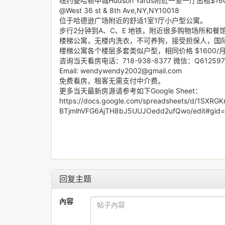
纽约曼哈顿中城Hudson Yards附近一室一厅出租$16
@West 36 st & 8th Ave,NY,NY10018
位于哈德逊广场附近的舒适1室1厅小户型公寓。
步行2分钟到A、C、E 地铁，附近很多购物场所和
楼梯公寓，无楼内洗衣，不可养狗，接受担保人，国
楼梯公寓各个楼层多套类似户型，相同价格 $1600/
咨询当天看房电话：718-938-8377 微信：Q61259
Email: wendywendy2002@gmail.com
免费看房，租客无需支付中介费。
更多当天最新房源请参考如下Google Sheet：
https://docs.google.com/spreadsheets/d/1SXRG
BTjmlhVFG6AjTH8bJ5UUJOedd2ufQwo/edit#gid
回复主题
內容