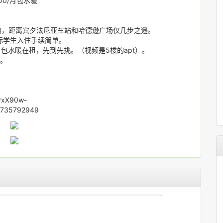
00/月包水暖
餐馆，距离宾夕法尼亚车站和哈德逊广场仅几步之遥。
际学生入住手续简单。
月包水暖在租，先到先挑。（视频是5楼的apt）。
7。
KrxX90w-
=735792949