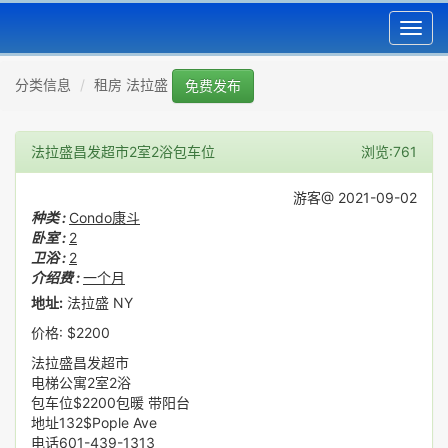
Toggl
navig
分类信息
租房 法拉盛
免费发布
法拉盛昌发超市2室2浴包车位
浏览:761
游客@ 2021-09-02
种类 :
Condo康斗
卧室 :
2
卫浴 :
2
介绍费 :
一个月
地址:
法拉盛 NY
价格: $2200
法拉盛昌发超市
电梯公寓2室2浴
包车位$2200包暖 带阳台
地址132$Pople Ave
电话601-439-1313