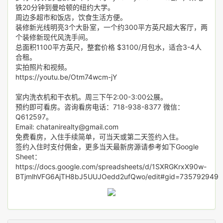
铁20分钟到曼哈顿的纽约大学。
周边多超市和饭店，饮食生活方便。
装修新光线明亮3个大卧室，一个约300平方英尺超大客厅，两
个装修新现代风洗手间。
总面积1100平方英尺，整套价格 $3100/月包水，适合3-4人
合租。
实拍照片和视频。
https://youtu.be/Otm74wcm-jY
室内洗衣机和干衣机。周三下午2:00-3:00公展。
预约即可看房。咨询看房电话：718-938-8377 微信：
Q612597。
Email: chatanirealty@gmail.com
免费看房，入住手续简单，可当天或第二天签约入住。
签约入住时支付佣金，更多当天最新房源请参考如下Google
Sheet：
https://docs.google.com/spreadsheets/d/1SXRGKrxX90w-
BTjmlhVFG6AjTH8bJ5UUJOedd2ufQwo/edit#gid=735792949