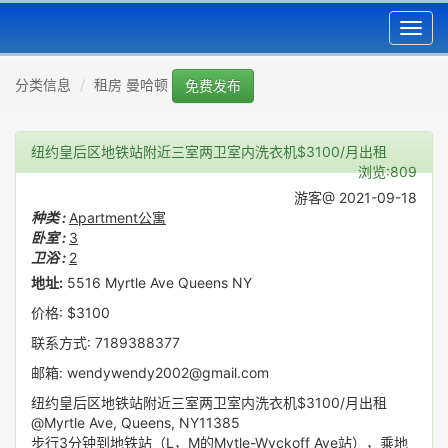
Toggl
navig
分类信息
租房 曼哈顿
免费发布
纽约皇后区地铁站附近三室两卫室内洗衣机$3100/月出租
浏览:809
游客@ 2021-09-18
种类 :
Apartment公寓
卧室 :
3
卫浴 :
2
地址:
5516 Myrtle Ave Queens NY
价格: $3100
联系方式: 7189388377
邮箱: wendywendy2002@gmail.com
纽约皇后区地铁站附近三室两卫室内洗衣机$3100/月出租
@Myrtle Ave, Queens, NY11385
步行3分钟到地铁站（L，M的Mytle-Wyckoff Ave站），乘地