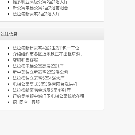
维多利亚高级公寓2室2浴大厅
新公寓电梯公寓2室2浴带阳台
法拉盛新豪宅3室2浴大厅
过往信息
法拉盛新建豪宅4室2卫2厅包一车位
介绍纽约市各区近地铁正在出租房源：
店铺销售客服
法拉盛电梯公寓高层2室1厅
新中美独立新豪宅2室2浴全包
法拉盛独立豪宅5室4浴大厅
电梯公寓复式3室3浴带阳台洗烘机
法拉盛新豪宅金城发5室4浴1厅
纽约曼哈顿中城门卫电梯公寓统舱在租
招 网店 客服