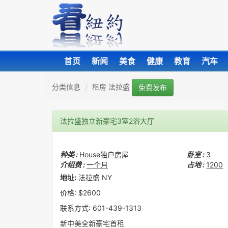
首页
新闻
美食
健康
教育
汽车
分类信息
租房 法拉盛
免费发布
法拉盛独立新豪宅3室2浴大厅
种类 :
House独户房屋
卧室 :
3
介绍费 :
一个月
占地 :
1200
地址:
法拉盛 NY
价格: $2600
联系方式: 601-439-1313
新中美全新豪宅首租