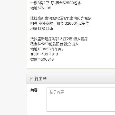
一楼3房2卫1厅 租金$2500包水
地址57& 135
法拉盛新豪宅3房2浴1厅.室内阳光充足
明亮.室外宽敞，租金 $2600包2车位
地址127&25dr
法拉盛新建房3房1大厅2浴 特大套房
租金$2550前后阳台.独立出入
地址130&58有车库。
☎️601-439-1313
微信mg06818
回复主题
內容