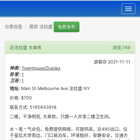
Toggl
navig
分类信息
租房 法拉盛
免费发布
近法拉盛 大单房
浏览:749
游客@ 2021-11-11
种类 :
Townhouse/Duplex
卧室 :
1
卫浴 :
1
地址:
Main St Melbourne Ave 法拉盛 NY
价格: $700
联系方式: 5165643918
二楼，干净明亮, 大单房，只跟一人共享二楼卫生间。
水丶电丶气全包，免费提供网络，可提供床。近495出口，位
于皇后大学旁边，门口易泊车，环境极好，安静安全，交通方