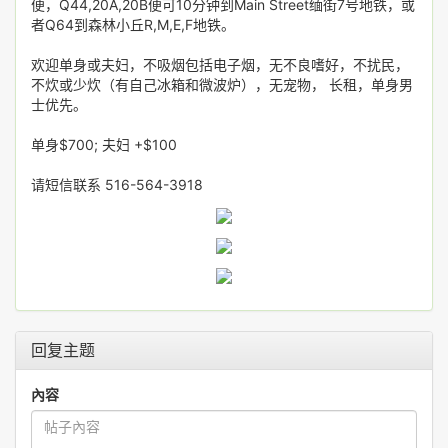
便，Q44,20A,20B便可10分钟到Main Street缅街7号地铁，或
者Q64到森林小丘R,M,E,F地铁。
欢迎单身或夫妇，不吸烟包括电子烟，无不良嗜好，不扰民，
不炊或少炊（有自己冰箱和微波炉），无宠物， 长租，单身男
士优先。
单身$700; 夫妇 +$100
请短信联系 516-564-3918
回复主题
內容