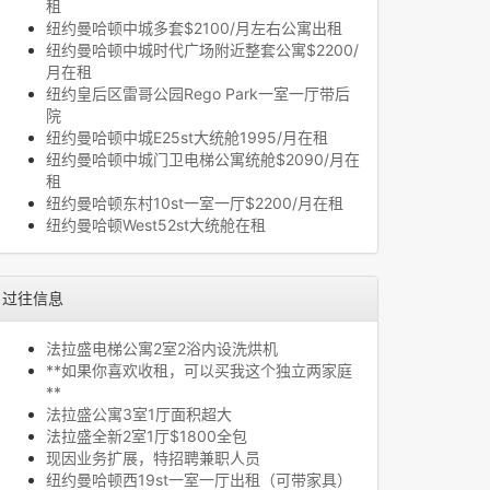
租
纽约曼哈顿中城多套$2100/月左右公寓出租
纽约曼哈顿中城时代广场附近整套公寓$2200/
月在租
纽约皇后区雷哥公园Rego Park一室一厅带后
院
纽约曼哈顿中城E25st大统舱1995/月在租
纽约曼哈顿中城门卫电梯公寓统舱$2090/月在
租
纽约曼哈顿东村10st一室一厅$2200/月在租
纽约曼哈顿West52st大统舱在租
过往信息
法拉盛电梯公寓2室2浴内设洗烘机
**如果你喜欢收租，可以买我这个独立两家庭
**
法拉盛公寓3室1厅面积超大
法拉盛全新2室1厅$1800全包
现因业务扩展，特招聘兼职人员
纽约曼哈顿西19st一室一厅出租（可带家具）