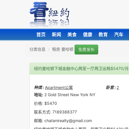
首页
新闻
美食
健康
教育
汽车
分类信息
租房 曼哈顿
免费发布
纽约曼哈顿下城金融中心两室一厅两卫出租$5470/月
种类 :
Apartment公寓
卧室 :
2
地址:
2 Gold Street New York NY
价格: $5470
联系方式: 7189388377
邮箱: chatanirealty@gmail.com