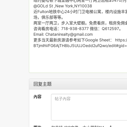
纽约曼哈顿下城金融中心两室一厅两卫出租$5470/月
@GOLd St ,New York,NY10038
近Fulton地铁中心24小时门卫电梯公寓，楼内设
场，俱乐部等等。
两室一厅两卫，步入室大壁橱。免费看房，租房免佣
咨询看房电话：718-938-8377 微信：Q612597。
Email: Chatanirealty@gmail.com
更多当天最新房源请参考如下Google Sheet： https://doc
BTjmlhVFG6AjTH8bJ5UUJOedd2ufQwo/edit#gid
回复主题
內容