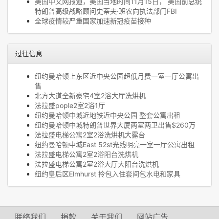
美国中文网报道，美国当地时间11月15日， 美国前总统
特朗普高级战略顾问史蒂夫·班农向执法部门FBI
全球疫情较严重国家加速新冠疫苗接种
过往信息
纽约曼哈顿上东区近中央公园超低月费一室一厅公寓出
售
北方大道全新豪宅4室2浴大厅洗烘机
法拉盛pople2室2浴1厅
纽约曼哈顿中城近地铁近中央公园 整套公寓出租
纽约曼哈顿中城特朗普世界大厦两室两卫出售$260万
法拉盛电梯公寓2室2浴洗烘机大露台
纽约曼哈顿中城East 52st光线明亮一室一厅公寓出租
法拉盛电梯公寓2室2浴阳台洗烘机
法拉盛电梯公寓2室2浴大厅大阳台洗烘机
纽约皇后区Elmhurst 拎包入住套间包水电和家具
联络我们
捐款
关于我们
网站广告