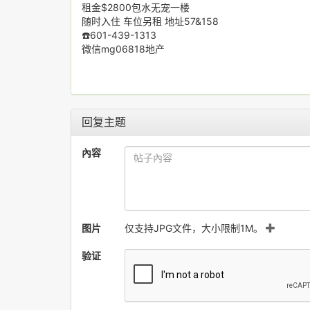
租金$2800包水无宠一楼
随时入住 车位另租 地址57&158
☎️601-439-1313
微信mg06818地产
回复主题
內容
图片
仅支持JPG文件，大小限制1M。
验证