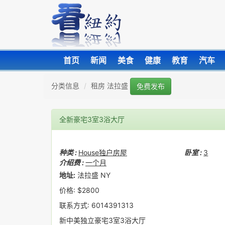
首页
新闻
美食
健康
教育
汽车
分类信息
租房 法拉盛
免费发布
全新豪宅3室3浴大厅
种类 :
House独户房屋
卧室 :
3
介绍费 :
一个月
地址:
法拉盛 NY
价格: $2800
联系方式: 6014391313
新中美独立豪宅3室3浴大厅