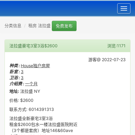
Toggl
navig
分类信息
租房 法拉盛
免费发布
法拉盛豪宅3室3浴$2600
浏览:1171
游客@ 2022-07-23
种类 :
House独户房屋
卧室 :
3
卫浴 :
3
介绍费 :
一个月
地址:
法拉盛 NY
价格: $2600
联系方式: 6014391313
法拉盛全新豪宅3室3浴
租金$2600包水一楼法拉盛医院附近
（3个都是套房）地址146&60ave