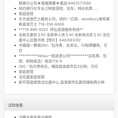
碌崙分公司★隆重開業★電話:6462571068
纽约旅行社专业订制旅游团，包车，特价机票……
家庭旅馆
东方旅游巴士服务公司，纽约一日游，woodbury奥特莱
斯直发巴士 718-358-6666
**718-886-9202 祥弘旅游服务热线**
全新夫妻房＄50 全新单人房＄40 全新钟点房＄30 法拉
盛中心近图书馆【照片】646/683/92
中國城一費城280／包月男、女床位。10街牌樓旁。可
炊
**********Yehuu一帆旅游公司**********买机票、包
团、购物首选！电话718-8
280／包月男床位。缅街昌发超市后3分钟。可炊
家庭旅馆
法拉盛家庭旅馆
新开家庭旅馆法拉盛中心,昌发超市后面到缅街两分钟
过往信息
冷暖水电安装与维修