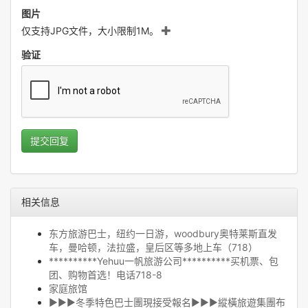
图片
仅支持JPG文件，大小限制1M。
验证
提交回复
相关信息
东方旅游巴士，纽约一日游，woodbury奥特莱斯直发
车，曼哈顿，法拉盛，皇后区等多地上车（718）
**********Yehuu一帆旅游公司**********买机票、包
团、购物首选！电话718-8
家庭旅馆
▶▶▶冬季特色巴士團現接受報名▶▶▶縱橫旅遊集團布