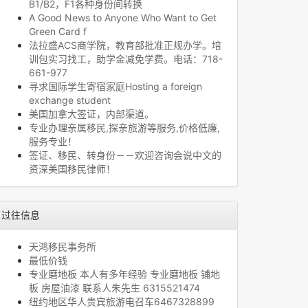
B1/B2，F1各种身份间转换
A Good News to Anyone Who Want to Get
Green Card f
法拉盛ACS商学院，教育部批准正规办学。培
训包实习找工，助学金减免学费。电话：718-
661-977
寻求国际学生寄宿家庭Hosting a foreign
exchange student
美国加拿大签证，内部渠道。
专业办理亲属移民,探亲旅游等服务,价格低廉,
服务专业！
签证、移民、转身份－－欢迎咨询会说中文的
资深美国移民律师！
过往信息
天鸿移民事务所
最低价钱
专业磨地板 本人有多年经验 专业磨地板 铺地
板 房屋油漆 联系人朱先生 6315521474
纽约地区华人贵宾旅游电召车6467328899