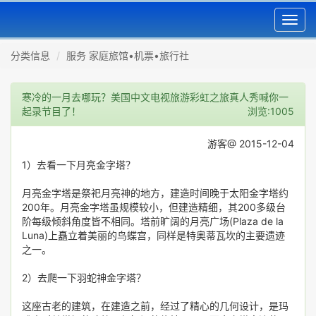
Toggl
navig
分类信息
服务 家庭旅馆•机票•旅行社
寒冷的一月去哪玩？美国中文电视旅游彩虹之旅真人秀喊你一
起录节目了！
浏览:1005
游客@ 2015-12-04
1）去看一下月亮金字塔？
月亮金字塔是祭祀月亮神的地方，建造时间晚于太阳金字塔约
200年。月亮金字塔虽规模较小，但建造精细，其200多级台
阶每级倾斜角度皆不相同。塔前旷阔的月亮广场(Plaza de la
Luna)上矗立着美丽的鸟蝶宫，同样是特奥蒂瓦坎的主要遗迹
之一。
2）去爬一下羽蛇神金字塔？
这座古老的建筑，在建造之前，经过了精心的几何设计，是玛