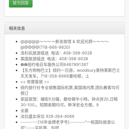
提交回复
相关信息
@@@@@～～～～新张旅馆 & 欢迎光顾～～～～
@@@@@(718-666-9820)
洛杉矶旅游接送 电话：408-398-9028
美国旅游接送 电话：408-398-9028
☎️☎️纽约电召车服务公司6467891387
【东方购物巴士】纽约一日游，woodbury奥特莱斯巴士
天天发车，718-358-6666曼哈顿，上
<< 帝寶客居 >>
纽约旅行社专业销售国际机票,美国境内票,团队散客均可
预订
家庭旅馆：緬街5分鐘，曼哈頓半小時。钟点房20,日租
30-100,。短期長期均可。幹凈安全方便。️9
全嘉
法拉盛女床位 929-264-4066
----------[16年金牌老字号]---------"一帆国际旅游公
司"-----买机票、包团