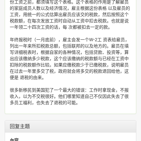
份工资之前，都须填写这个表格。这个表格的作用是了解雇员
的家庭成员人数以及经济情况，雇主根据这份表格 以及雇员的
工资，用统一的公式估算出雇员应该交的税款，然后按照这个
税款额，在每次发放工资时自动从工资中扣去税款。也就是说
一年领二十四次工资的话，每 次都被扣去一定的款。
年终报税时（一月底前），雇主会发一个W-2工 资表给雇员，
列出一年来所扣税款总额，包括联邦的以及地方的。雇员在填
写详细税表时，根据自家的各种情况，包括贷款、投资等，算
出应该缴纳多少税款，这个应该缴纳的税款额与已经在工资中
扣除的税款额作比较。如果应缴税款少于已缴税款，说明雇员
在过去一年里多交了税，政府就会将多交的税款退回给他，这
便是 退税的由来。
很多新移民到美国犯了一个最大的错误：工作时拿现金，不报
收入，以为不交税很好。他们哪里知道自己不仅因此失去了很
多员工福利，也失去了退税的可能。
回复主题
內容