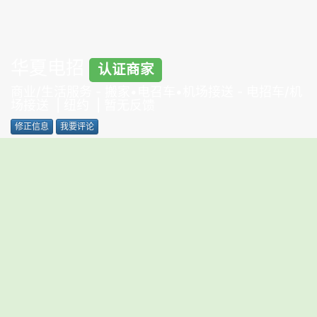
华夏电招
认证商家
商业/生活服务
-
搬家•电召车•机场接送
-
电招车/机
场接送
| 纽约 | 暂无反馈
修正信息
我要评论