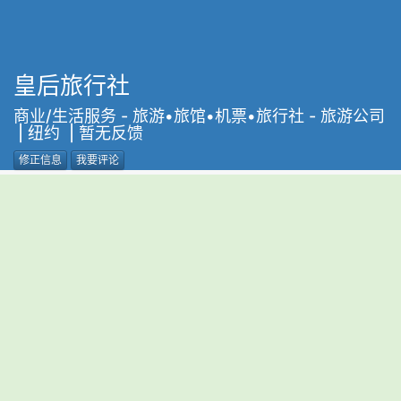
皇后旅行社
商业/生活服务
-
旅游•旅馆•机票•旅行社
-
旅游公司
| 纽约 | 暂无反馈
修正信息
我要评论