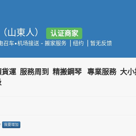
（山東人）
认证商家
电召车•机场接送
-
搬家服务
| 纽约 | 暂无反馈
類貨運 服務周到 精搬鋼琴 專業服務 大小
圾
价
我要增加