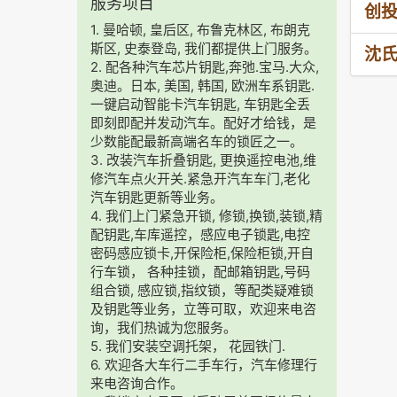
服务项目
创投
1. 曼哈顿, 皇后区, 布鲁克林区, 布朗克
斯区, 史泰登岛, 我们都提供上门服务。
沈
2. 配各种汽车芯片钥匙,奔弛.宝马.大众,
奥迪。日本, 美国, 韩国, 欧洲车系钥匙.
一键启动智能卡汽车钥匙, 车钥匙全丢
即刻即配并发动汽车。配好才给钱，是
少数能配最新高端名车的锁匠之一。
3. 改装汽车折叠钥匙, 更换遥控电池,维
修汽车点火开关.紧急开汽车车门,老化
汽车钥匙更新等业务。
4. 我们上门紧急开锁, 修锁,换锁,装锁,精
配钥匙,车库遥控，感应电子锁匙,电控
密码感应锁卡,开保险柜,保险柜锁,开自
行车锁， 各种挂锁，配邮箱钥匙,号码
组合锁, 感应锁,指纹锁，等配类疑难锁
及钥匙等业务，立等可取，欢迎来电咨
询，我们热诚为您服务。
5. 我们安装空调托架， 花园铁门.
6. 欢迎各大车行二手车行，汽车修理行
来电咨询合作。