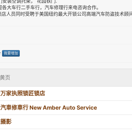
我们安装空调托架， 花园铁门.
 欢迎各大车行二手车行，汽车修理行来电咨询合作。
 我锁店人员同时受聘于美国纽约最大开锁公司高端汽车防盗技术顾
价
我要增加
黄页
约万家执照锁匠锁店
車修車行 New Amber Auto Service
达摄影