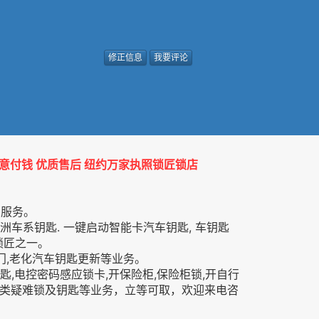
修正信息
我要评论
满意付钱 优质售后 纽约万家执照锁匠锁店
上门服务。
 欧洲车系钥匙. 一键启动智能卡汽车钥匙, 车钥匙
锁匠之一。
车门,老化汽车钥匙更新等业务。
锁匙,电控密码感应锁卡,开保险柜,保险柜锁,开自行
配类疑难锁及钥匙等业务，立等可取，欢迎来电咨