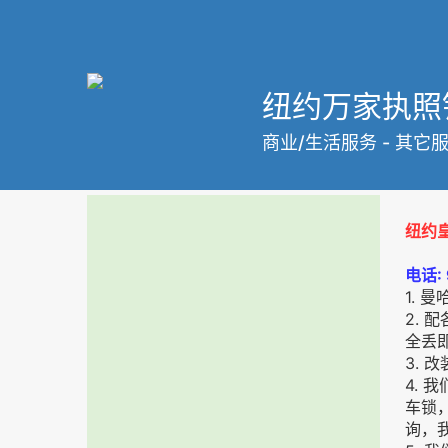
纽约万家执照
商业/生活服务
-
其它
纽约皇
电话:
1. 
2. 
全丢
3. 
4. 
车锁
询，