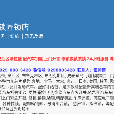
锁匠锁店
服务
| 纽约 | 暂无反馈
后区法拉盛 配汽车钥匙 上门开锁 修锁换锁装锁 24小时服务 
 929-888-3428 微信号: 9298883428 联系人：伍师傅
曼哈顿, 皇后区, 布鲁克林区, 布朗克斯区, 史泰登岛, 我们都提供
配各种汽车芯片钥匙,奔弛，宝马，大众, 奥迪。日本, 美国, 韩国,
即刻即配并发动汽车。配好才给钱，是少数能配最新高端名车的
改装汽车折叠钥匙, 更换遥控电池,维修汽车点火开关.紧急开汽车
我们上门紧急开锁, 修锁,换锁,装锁,精配钥匙,车库遥控，感应电子
， 各种挂锁，配邮箱钥匙，号码组合锁， 感应锁，指纹锁，等
我们热诚为您服务。