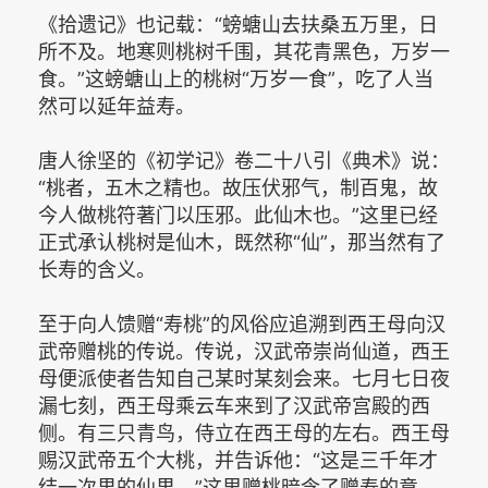
《拾遗记》也记载：“螃螗山去扶桑五万里，日
所不及。地寒则桃树千围，其花青黑色，万岁一
食。”这螃螗山上的桃树“万岁一食”，吃了人当
然可以延年益寿。
唐人徐坚的《初学记》卷二十八引《典术》说：
“桃者，五木之精也。故压伏邪气，制百鬼，故
今人做桃符著门以压邪。此仙木也。”这里已经
正式承认桃树是仙木，既然称“仙”，那当然有了
长寿的含义。
至于向人馈赠“寿桃”的风俗应追溯到西王母向汉
武帝赠桃的传说。传说，汉武帝崇尚仙道，西王
母便派使者告知自己某时某刻会来。七月七日夜
漏七刻，西王母乘云车来到了汉武帝宫殿的西
侧。有三只青鸟，侍立在西王母的左右。西王母
赐汉武帝五个大桃，并告诉他：“这是三千年才
结一次果的仙果。”这里赠桃暗含了赠寿的意