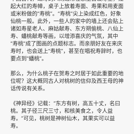
起大红的寿幛，桌子上放着寿面、寿果和用麦面
或米粉做的“寿桃”。“寿桃”尖上染成红色，好象
仙桃一般。此外，一些人的家中的墙上还会贴上
诸如寿星老人、麻姑献寿、东方朔偷桃、八仙上
寿、蟠桃献寿等画，以增添喜庆的气氛，其中
“寿桃”成了图画的点题标志。而亲朋好友在来庆
寿时，也会送上“寿桃”，甚至在唱祝寿辞时，也
要点到“蟠桃”。
那么，为什么桃子在贺寿之时居于如此重要的地
位呢？这大概同古人对桃树的信仰及西王母的神
话传说有关系。
《神异经》记载：“东方有树，高五十丈，名曰
桃。其子径三尺三寸，和核美食之，令人益
寿。”可见，桃树是神树仙木，其果实可以益
寿。