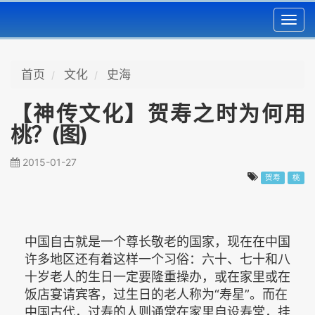
Toggl
navig
首页
文化
史海
【神传文化】贺寿之时为何用
桃？(图)
2015-01-27
贺寿
桃
中国自古就是一个尊长敬老的国家，现在在中国
许多地区还有着这样一个习俗：六十、七十和八
十岁老人的生日一定要隆重操办，或在家里或在
饭店宴请宾客，过生日的老人称为“寿星”。而在
中国古代，过寿的人则通常在家里自设寿堂，挂