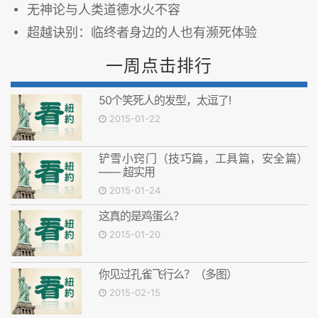
无神论与人类道德水火不容
超越诀别：临终者身边的人也有濒死体验
一周点击排行
50个笑死人的发型，太逗了!
2015-01-22
铲雪小窍门（技巧篇，工具篇，安全篇）
—— 超实用
2015-01-24
这真的是鸡蛋么？
2015-01-20
你见过孔雀飞行么？（多图）
2015-02-15