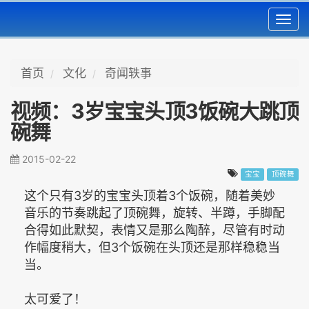
Toggl
navig
首页
文化
奇闻轶事
视频：3岁宝宝头顶3饭碗大跳顶
碗舞
2015-02-22
宝宝
顶碗舞
这个只有3岁的宝宝头顶着3个饭碗，随着美妙
音乐的节奏跳起了顶碗舞，旋转、半蹲，手脚配
合得如此默契，表情又是那么陶醉，尽管有时动
作幅度稍大，但3个饭碗在头顶还是那样稳稳当
当。
太可爱了！