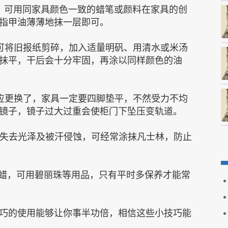
可用同家具颜色一致的蜡笔或颜料在家具的创
指甲油薄薄地抹一层即可。
将旧报纸剪碎，加入适量明矾、用清水或米汤
抹平，干后会十分牢固，再涂以同样颜色的油
更换了，家具一定要四脚垫平，不然受力不均
镜子，镜子过大过重会使柜门下坠压变轨道。
失去光泽及被汗侵蚀，可经常涂抹凡士林，防止
蜡，可用碧丽珠等用品，只有平时多保养才能常
的使用能够让你事半功倍，相信这些小技巧能