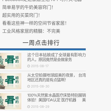
简单易学的牛奶美容窍门！
超实用的买菜窍门！
看看这些神一样的空间节省家居！
工业风格家居的精髓：不完美
一周点击排行
这个日本姑娘成了全球最有影响力
的人，原因竟然是会做家务
2015-08-17
从太空拍摄地球超美的夜景， 台湾
地区还真的是有点猛啊！
2015-08-30
100％天然紫水晶医疗床垫特别展销
体验！美国FDA认定 医疗机器 美
国FDA认定 医疗机器
2015-08-29