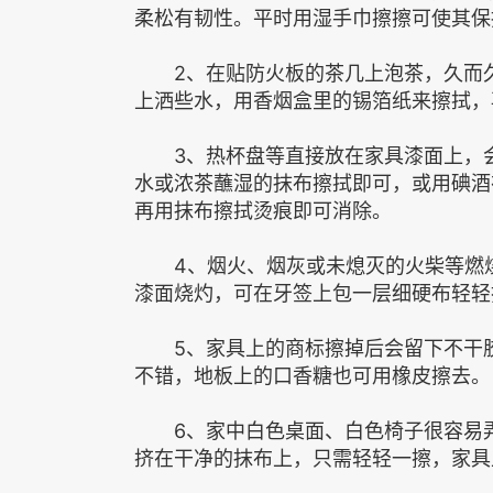
柔松有韧性。平时用湿手巾擦擦可使其保
2、在贴防火板的茶几上泡茶，久而久
上洒些水，用香烟盒里的锡箔纸来擦拭，
3、热杯盘等直接放在家具漆面上，会
水或浓茶蘸湿的抹布擦拭即可，或用碘酒
再用抹布擦拭烫痕即可消除。
4、烟火、烟灰或未熄灭的火柴等燃烧
漆面烧灼，可在牙签上包一层细硬布轻轻
5、家具上的商标擦掉后会留下不干胶
不错，地板上的口香糖也可用橡皮擦去。
6、家中白色桌面、白色椅子很容易弄
挤在干净的抹布上，只需轻轻一擦，家具