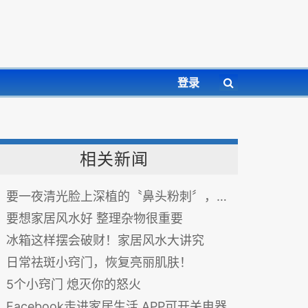
登录
相关新闻
要一夜清光脸上深植的〝鼻头粉刺〞，这 6 种家居小物或可做到！
要想家居风水好 整理杂物很重要
冰箱这样摆会破财！家居风水大讲究
日常祛斑小窍门，恢复亮丽肌肤！
5个小窍门 熄灭你的怒火
Facebook走进家居生活 APP可开关电器