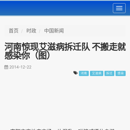
Toggl
navig
首页
时政
中国新闻
河南惊现艾滋病拆迁队 不搬走就
感染你（图）
2014-12-22
河南
艾滋病
拆迁
感染