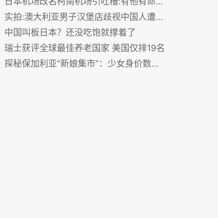
日本机场改名柯南机场引吐槽:有他有命案 不吉利
实拍:澳大利亚男子汉堡店歧视中国人遭暴打
中国叫板日本？还没吃饱就撑着了
瑞士获评全球最佳养老国家 美国仅排19名
探秘保加利亚“新娘集市”：少女身价数千欧元