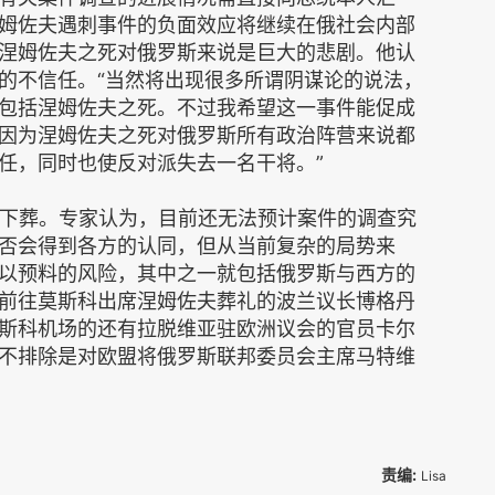
姆佐夫遇刺事件的负面效应将继续在俄社会内部
涅姆佐夫之死对俄罗斯来说是巨大的悲剧。他认
的不信任。“当然将出现很多所谓阴谋论的说法，
包括涅姆佐夫之死。不过我希望这一事件能促成
因为涅姆佐夫之死对俄罗斯所有政治阵营来说都
任，同时也使反对派失去一名干将。”
下葬。专家认为，目前还无法预计案件的调查究
否会得到各方的认同，但从当前复杂的局势来
以预料的风险，其中之一就包括俄罗斯与西方的
前往莫斯科出席涅姆佐夫葬礼的波兰议长博格丹
斯科机场的还有拉脱维亚驻欧洲议会的官员卡尔
不排除是对欧盟将俄罗斯联邦委员会主席马特维
责编:
Lisa