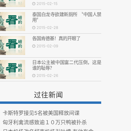
2015-02-15
泰国白龙寺欲建新厕所 〝中国人禁
用〞
2015-02-28
各国肯德基！真的开眼了
2015-02-09
日本公主被中国富二代压倒，这是
谁的耻辱？
2015-02-26
过往新闻
卡斯特罗接见5名被美国释放间谍
匈牙利禽流感致逾１０万只鸭被扑杀