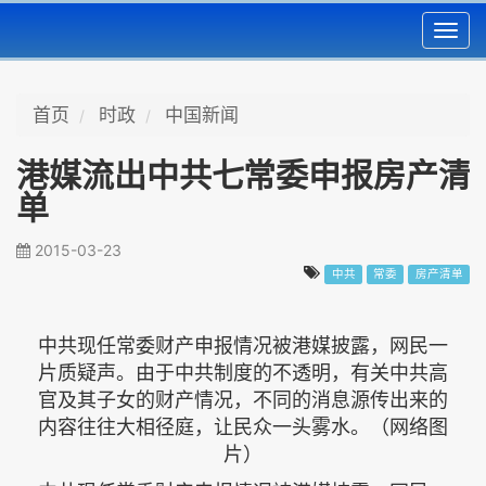
Toggl
navig
首页
时政
中国新闻
港媒流出中共七常委申报房产清
单
2015-03-23
中共
常委
房产清单
中共现任常委财产申报情况被港媒披露，网民一
片质疑声。由于中共制度的不透明，有关中共高
官及其子女的财产情况，不同的消息源传出来的
内容往往大相径庭，让民众一头雾水。（网络图
片）