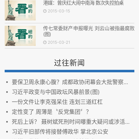
港媒：曾庆红大闹中南海 数次失控拍桌
2015-03-15
传七常委财产申报曝光 刘云山被指最腐败
(图)
2015-03-21
过往新闻
要保卫周永康心腹？成都政协闭幕会大批警察进场抓人(图)
习近平政变与中国政坛风暴前景(图)
一份文件让李克强呆住 连划三道红杠
定性变了 周薄是〝反党集团〞？
死后上诉？ 聂树斌死刑时间曝重大疑问或涉活摘器官
习近平旧部传将接替傅政华 掌北京公安