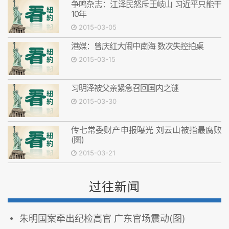
争鸣杂志：江泽民怒斥王岐山 习近平只能干
10年
2015-03-05
港媒：曾庆红大闹中南海 数次失控拍桌
2015-03-15
习明泽被父亲紧急召回国内之谜
2015-03-30
传七常委财产申报曝光 刘云山被指最腐败
(图)
2015-03-21
过往新闻
朱明国案牵出纪检高官 广东官场震动(图)