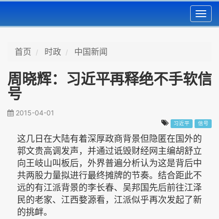
Toggl
navig
首页
时政
中国新闻
周晓辉：习近平再释绝不手软信
号
2015-04-01
习近平
信号
这几日在大陆有着深厚政商背景但隐匿在国外的
郭文贵高调发声，并通过诋毁财经网主编胡舒立
向王岐山叫板后，外界普遍分析认为这是背后中
共两股力量拟进行最终摊牌的节奏。结合距此不
远的有江派背景的李长春、吴邦国先后前往江泽
民的老家、江西婺源看，江派似乎再次发起了新
的挑衅。