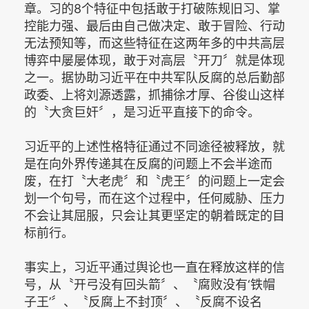
章。习的8个特征中包括敢于打破陈规旧习、掌
控能力强、最后由自己做决定、敢于冒险、行动
无法预知等，而这些特征在这两年多的中共高层
博弈中屡屡体现，敢于对高层〝开刀〞就是体现
之一。据协助习近平在中共军队反腐的总后勤部
政委、上将刘源透露，抓捕徐才厚、谷俊山这样
的〝大贪巨奸〞，是习近平直接下的命令。
习近平的上述性格特征通过不同途径被释放，就
是在向外界传递其在反腐的问题上不会半途而
废，在打〝大老虎〞和〝虎王〞的问题上一定会
划一个句号，而在这个过程中，任何威胁、压力
不会让其屈服，只会让其更坚定的朝着既定的目
标前行。
事实上，习近平通过舆论也一直在释放这样的信
号，从〝开弓没有回头箭〞、〝腐败没有‘铁帽
子王’〞、〝反腐上不封顶〞、〝反腐不设名