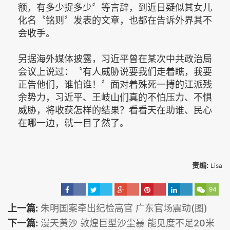
额，有多少捉多少〞等言辞，到近日疑似其女儿
化名〝铭则〞发表的文章，也都在告诉外界其不
会收手。
另据海外媒体披露，习近平曾在某次中共政治局
会议上说过：〝有人威胁说要我们走着瞧，我要
正告他们，谁怕谁！〞面对着殊死一搏的江派残
余势力，习近平、王岐山们真的不怕压力、不惧
威胁，将收获怎样的结果？看看天在助谁、民心
在哪一边，就一目了然了。
责编:
Lisa
94
上一篇:
朱明国案牵出纪检高官 广东官场震动(图)
下一篇:
漫天黄沙 敦煌巨型沙尘暴 能见度不足20米