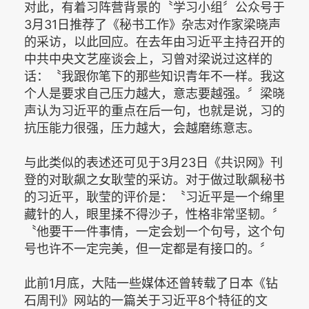
对此，有着习阵营背景的〝学习小组〞公众号于
3月31日推荐了《秘书工作》杂志对作家梁晓声
的采访，以此回应。在去年由习近平主持召开的
中共中央文艺座谈会上，习曾对梁说过这样的
话：〝我跟你笔下的那些知识青年不一样。我这
个人是要求自己压力越大，意志要越强。〞梁晓
声认为习近平的重点在后一句，也就是说，习的
抗压能力很强，压力越大，会越磨练意志。
与此类似的表述还可见于3月23日《共识网》刊
登的对耿飙之女耿莹的采访。对于做过耿飙秘书
的习近平，耿莹的评价是：〝习近平是一个绵里
藏针的人，眼里揉不得沙子，性格非常坚韧。〞
〝他要干一件事情，一定会划一个句号，这个句
号也许不一定完美，但一定都是有接口的。〞
此前1月底，大陆一些媒体还曾转载了日本《钻
石周刊》网站的一篇关于习近平8个特征的文