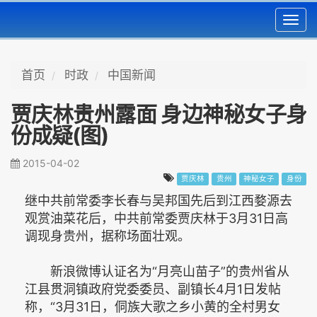
Toggl
navig
首页
时政
中国新闻
贾庆林贵州露面 身边神秘女子身
份成疑(图)
2015-04-02
贾庆林
贵州
神秘女子
身份
继中共前常委李长春与吴邦国先后到江西婺源去
观赏油菜花后，中共前常委贾庆林于3月31日高
调现身贵州，据称场面壮观。
新浪微博认证名为“月亮山苗子”的贵州省从
江县贯洞镇政府党委委员、副镇长4月1日发帖
称，“3月31日，侗族大歌之乡小黄的全村男女