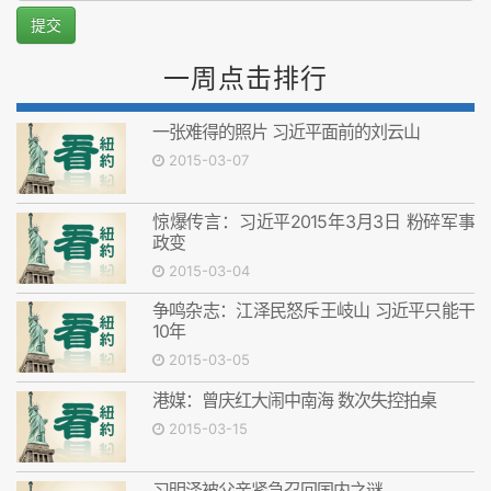
提交
一周点击排行
一张难得的照片 习近平面前的刘云山
2015-03-07
惊爆传言：习近平2015年3月3日 粉碎军事
政变
2015-03-04
争鸣杂志：江泽民怒斥王岐山 习近平只能干
10年
2015-03-05
港媒：曾庆红大闹中南海 数次失控拍桌
2015-03-15
习明泽被父亲紧急召回国内之谜