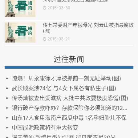
2015-03-30
传七常委财产申报曝光 刘云山被指最腐败
(图)
2015-03-21
过往新闻
惊爆！周永康徐才厚被抓前一刻无耻举动(图)
武长顺案涉74亿 与4女下属各有私生子(图)
传汤灿被查出爱滋病 大批中共政要极度恐慌(图)
银行破产存款咋办？存款保险你必须知道的12件事！
山东17人食用海南产西瓜中毒 1名孕妇胎儿不保
中国能源政策将有重大转变
漫天黄沙 敦煌巨型沙尘暴 能见度不足20米