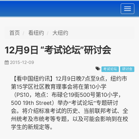
Toggl
navig
首页
看纽约
大纽约
12月9日 “考试论坛”研讨会
2015-12-09
考试论坛
研讨会
12
9
7
9
【看中国纽约讯】
月
日晚
点至
点，纽约市
15
10
第
学区社区教育理事会将在第
小学
PS10
19
500
10
（
，地点：布碌仑
街
号第
小学，
500 19th Street
）举办“考试论坛”专题研讨
会。将介绍标准考试的历史、当前联邦考试、全
州统考及市统考等专题，以及可能会影响到在校
学生的新规定等。