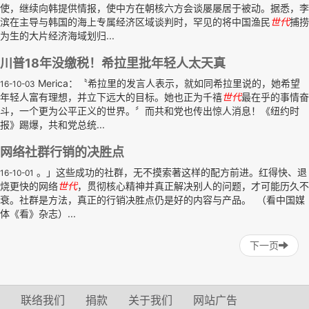
使，继续向韩提供情报，使中方在朝核六方会谈屡屡居于被动。据悉，李
滨在主导与韩国的海上专属经济区域谈判时，罕见的将中国渔民
世代
捕捞
为生的大片经济海域划归...
川普18年没缴税！希拉里批年轻人太天真
Merica：〝希拉里的发言人表示，就如同希拉里说的，她希望
16-10-03
年轻人富有理想，并立下远大的目标。她也正为千禧
世代
最在乎的事情奋
斗，一个更为公平正义的世界。〞而共和党也传出惊人消息！《纽约时
报》踢爆，共和党总统...
网络社群行销的决胜点
。」这些成功的社群，无不摸索著这样的配方前进。红得快、退
16-10-01
烧更快的网络
世代
，贯彻核心精神并真正解决别人的问题，才可能历久不
衰。社群是方法，真正的行销决胜点仍是好的内容与产品。 （看中国媒
体《看》杂志）...
下一页
联络我们
捐款
关于我们
网站广告