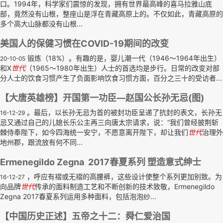
口。1994年，科学家们震惊的发现，拥有世界最高峰的喜马拉雅山底
部，竟然没有山根，整座山是浮在青藏高原上的。不仅如此，青藏高原的
多个高大山脉都没有山根...
美国人的保健习惯在COVID-19期间的改变
锻炼（18%）。有趣的是，婴儿潮一代（1946～1964年出生）
20-10-05
和X
世代
（1965～1980年出生）人士的首选均是步行。日常的改变对部
分人士的饮食习惯产生了负面影响饮食习惯方面，百分之三十的受访者...
【大唐英雄榜】开国第一功臣—赵国公长孙无忌(图)
。最后，以长孙无忌为首的被封功臣呈递了抗封的表文，长孙无
16-12-29
忌又通过自己的儿媳长乐公主再三向唐太宗请求，说：“我们曾经披荆斩
棘侍奉陛下，如今四海统一安宁，不愿意离开陛下，却让我们
世代
治理外
地州郡，跟流放有何不同...
Ermenegildo Zegna 2017春夏系列 塑造意式绅士
，呼应有褶或无褶的高腰裤，这些设计使整个系列更加别致。为
16-12-27
向品牌
世代
传承的面料制造工艺和不断创新的技术致敬，Ermenegildo
Zegna 2017春夏系列运用多种面料，包括泡泡纱...
【中国历史正述】五帝之十二：舜仁爱治国