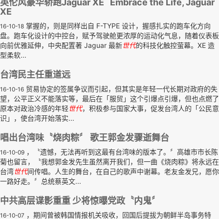
英伦风豪华轿跑Jaguar XE Embrace the Life, Jaguar
XE
掌握的，则是同样出自 F-TYPE 设计，握感扎实的跑车化方向
16-10-18
盘。跑车化设计的中控台，赋予驾驶舱更浓厚的运动化气息，随着仪表板
向前优雅延伸，中央配置著 Jaguar 最新
世代
的科技化触控萤幕。XE 造
型柔软...
台湾民主任重道远
贸易协定的签属争议而引起，但其实是年轻一代长期对政府的失
16-10-16
望，公平正义不能落实等，最后在「服贸」这个引爆点引爆，但也点燃了
原本对政治冷感的年轻
世代
，积极参与国家大事，促发台湾人的「公民意
识」，使台湾开始落实...
唱出台湾味〝烧肉粽〞 歌王郭金发骤逝舞台
，〝遗憾，无法再听到这最有台湾味的版本了。〞高雄市市长陈
16-10-09
菊也留言，〝我想郭金发先生虽然离开我们，但一曲《烧肉粽》将永远在
台湾
世代
间传唱。人生的舞台，在自己的歌声中谢幕。老友金发兄，愿你
一路好走。〞总统蔡英文...
中共高层谍影重重 少将惊曝党政〝内鬼〞
，期间曾被韩国情报机关吸收，回国后提拔为朝鲜半岛事务特
16-10-07