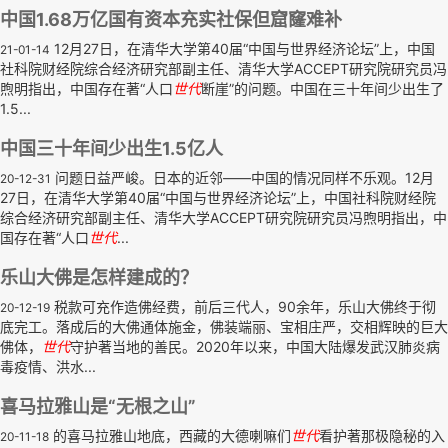
中国1.68万亿国有资本充实社保但窟窿难补
12月27日，在清华大学第40届“中国与世界经济论坛”上，中国
21-01-14
社科院财经院综合经济研究部副主任、清华大学ACCEPT研究院研究员冯
煦明指出，中国存在著“人口
世代
断崖”的问题。中国在三十年间少出生了
1.5...
中国三十年间少出生1.5亿人
问题日益严峻。日本的近邻——中国的情况同样不乐观。12月
20-12-31
27日，在清华大学第40届“中国与世界经济论坛”上，中国社科院财经院
综合经济研究部副主任、清华大学ACCEPT研究院研究员冯煦明指出，中
国存在著“人口
世代
...
乐山大佛是怎样建成的？
税款可充作造佛经费，前后三代人，90余年，乐山大佛终于彻
20-12-19
底完工。落成后的大佛通体施金，佛装端丽、宝相庄严，交相辉映的巨大
佛体，
世代
守护著当地的善民。2020年以来，中国大陆爆发武汉肺炎病
毒疫情、洪水...
喜马拉雅山是“无根之山”
的喜马拉雅山地底，西藏的大德喇嘛们
世代
看护著那极隐秘的入
20-11-18