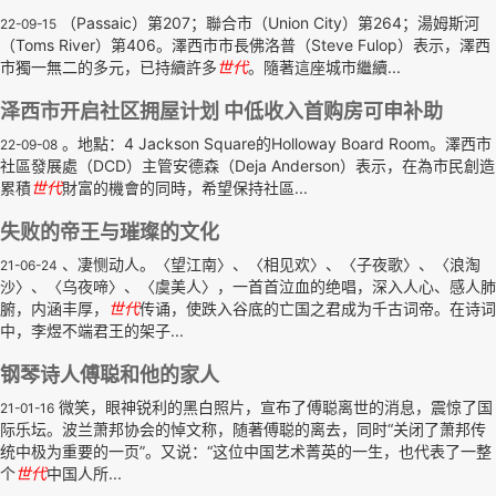
（Passaic）第207；聯合市（Union City）第264；湯姆斯河
22-09-15
（Toms River）第406。澤西市市長佛洛普（Steve Fulop）表示，澤西
市獨一無二的多元，已持續許多
世代
。隨著這座城市繼續...
泽西市开启社区拥屋计划 中低收入首购房可申补助
。地點：4 Jackson Square的Holloway Board Room。澤西市
22-09-08
社區發展處（DCD）主管安德森（Deja Anderson）表示，在為市民創造
累積
世代
財富的機會的同時，希望保持社區...
失败的帝王与璀璨的文化
、凄恻动人。〈望江南〉、〈相见欢〉、〈子夜歌〉、〈浪淘
21-06-24
沙〉、〈乌夜啼〉、〈虞美人〉，一首首泣血的绝唱，深入人心、感人肺
腑，内涵丰厚，
世代
传诵，使跌入谷底的亡国之君成为千古词帝。在诗词
中，李煜不端君王的架子...
钢琴诗人傅聪和他的家人
微笑，眼神锐利的黑白照片，宣布了傅聪离世的消息，震惊了国
21-01-16
际乐坛。波兰萧邦协会的悼文称，随著傅聪的离去，同时“关闭了萧邦传
统中极为重要的一页”。又说：“这位中国艺术菁英的一生，也代表了一整
个
世代
中国人所...