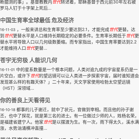
断臆测的事」。基督教教内
世代
转述着，耶稣基督于西元前30年左右被
罗马人钉于十字架上死后...
中国生育率全球最低 危及经济
，一般来讲总和生育率至少要达到2.1，才能完成
世代
更替。达
16-11-03
到
世代
更替水平是人口维持长期稳定的必要条件。生育率长期低于
世代
更
替水平将导致人口以几何级数萎缩。而专家指出，中国生育率要达到2.2
才能维持人口
世代
更替...
苍宇无穷极 人能识几何
中的星系数量是一个根本问题，人类对逾九成的宇宙星系仍是一
16-11-01
片空白，或许下
世代
的望远镜可以让人类进一步探索宇宙，届时谁知道会
发现甚么样的有趣天体？」二十年来，天文学家使用哈勃太空望远镜
（HST）深领域...
你的善良上天看得见
都事的儿子谢迁，就中了状元，官做到宰相。而且他的孙子谢
16-10-18
丕，也中了探花，就是第三名的进士。有一位做过少师的人，姓杨名荣，
是福建省建宁人。他家
世代
是以摆渡为生。有一次，雨下得太久，溪水满
涨，水势汹涌横冲直撞...