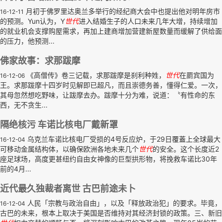
月初于佛罗里达奥兰多举行的经纪商大会中也提出他对明年房市
16-12-11
的预测。Yun认为，Y
世代
进入结婚生子的人口未来几年大增，持续增加
的就业机会支撑购屋需求，再加上建商增加营建新屋数量而缓解了供给面
的压力，他预测...
佛家故事：求那跋摩
《高僧传》卷三记载，求那跋摩是刹利种姓，
世代
在罽宾国为
16-12-06
王。求那跋摩十四岁时见解即已超凡，而且崇德务善，懂得仁爱。一次，
其母忽然想吃野味，让跋摩去办。跋摩十分为难，说道：〝有性命的东
西，无不贪生...
隔绝核污 车诺比核电厂戴新罩
乌克兰车诺比核电厂受损的4号反应炉，于29日覆蓋上全球最大
16-12-04
可移动金属结构体，以确保欧洲各地未来几个
世代
的安全。这个长度近2
座足球场，高度更甚纽约自由女神像的巨型拱形物，将挽救车诺比30年
前的4月...
近代最久独裁者离世 古巴前途未卜
人民「宗教与政治自由」，以及「释放政治犯」的要求。毕竟，
16-12-04
古巴的未来，根本上取决于美国是否维持对其经济封锁的政策。三、新旧