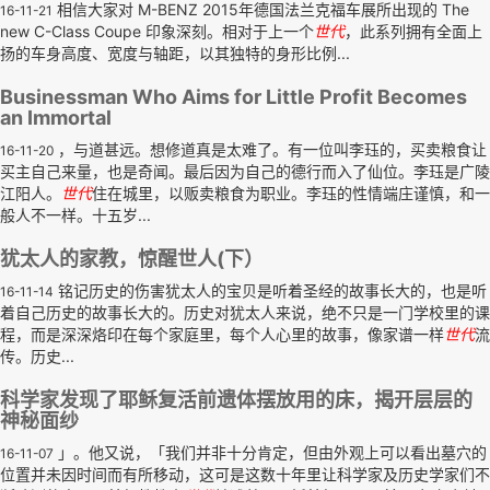
相信大家对 M-BENZ 2015年德国法兰克福车展所出现的 The
16-11-21
new C-Class Coupe 印象深刻。相对于上一个
世代
，此系列拥有全面上
扬的车身高度、宽度与轴距，以其独特的身形比例...
Businessman Who Aims for Little Profit Becomes
an Immortal
，与道甚远。想修道真是太难了。有一位叫李珏的，买卖粮食让
16-11-20
买主自己来量，也是奇闻。最后因为自己的德行而入了仙位。李珏是广陵
江阳人。
世代
住在城里，以贩卖粮食为职业。李珏的性情端庄谨慎，和一
般人不一样。十五岁...
犹太人的家教，惊醒世人(下）
铭记历史的伤害犹太人的宝贝是听着圣经的故事长大的，也是听
16-11-14
着自己历史的故事长大的。历史对犹太人来说，绝不只是一门学校里的课
程，而是深深烙印在每个家庭里，每个人心里的故事，像家谱一样
世代
流
传。历史...
科学家发现了耶稣复活前遗体摆放用的床，揭开层层的
神秘面纱
」。他又说，「我们并非十分肯定，但由外观上可以看出墓穴的
16-11-07
位置并未因时间而有所移动，这可是这数十年里让科学家及历史学家们不