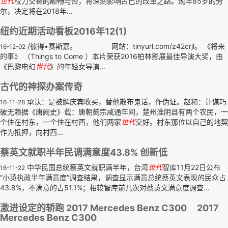
世代
权力交替的顺畅与否，将深刻影响古巴的改革之路。现年85岁的劳
尔，决定将在2018年...
纽约近期活动看板2016年12(1)
/彼得•赛斯嘉。 网站：tinyurl.com/z42crjl。 《将来
16-12-02
的事》 （Things to Come ）本片荣获2016柏林影展最佳导演大奖，由
《巴黎电幻
世代
》的年轻女导演...
古代的神探办案传奇
承认：是被解庆宾收买，替他散布鬼话，作伪证。赵和：计谋巧
16-11-28
破无赖据《唐阙史》载：唐朝懿宗咸通年间，楚州淮阴县有两个农民，一
个住在村东，一个住在村西，他们两家
世代
交好。村东那位以自己的地契
作为抵押，向村西...
蔡英文就职半年民调满意度43.8% 创新低
中华民国总统蔡英文就职满半年，台湾
世代
智库11月22日公布
16-11-22
“小英执政半年满意度”调查结果，调查显示满意总统蔡英文表现的民众占
43.8%，不满意的占51.1%；相较智库前几次对蔡英文满意度调查...
激进设定的轿跑 2017 Mercedes Benz C300 2017
Mercedes Benz C300