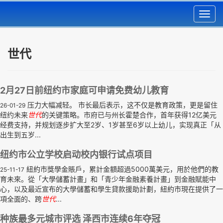
Toggl
navig
世代
2月27日前纽约市家庭可申请免费幼儿教育
压力大幅减轻。 市长最后表示，这不仅是教育政策，更是留住
26-01-29
纽约未来
世代
的关键策略。市府已与州长霍楚合作，首年获得12亿美元
经费支持，并规划逐步扩大至2岁、1岁甚至6岁以上幼儿，实现真正「从
出生到五岁...
纽约市公立学校启动校内银行试点项目
紐約市獎學金賬戶，累計金額超過5000萬美元，用於他們的教
25-11-17
育未來。從「大學儲蓄計畫」和「青少年金融素養計畫」到金融賦能中
心，以及最近宣布的大學儲蓄和學生貸款援助計劃，紐約市現在提供了一
項全面的、跨
世代
...
种族最多元城市评选 泽西市连续6年夺冠