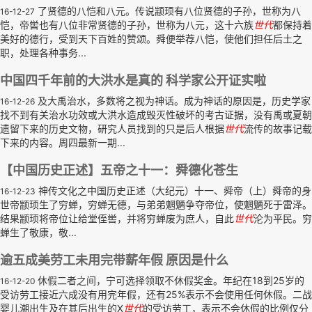
了贤德的八恺和八元。传说颛顼有八位贤德的子孙，世称为八
16-12-27
恺，帝喾也有八位非常贤德的子孙，世称为八元，这十六族
世代
都保持着
美好的德行，受到天下百姓的赞颂。舜便举荐八恺，使他们担任后土之
职，处理各种事务...
中国四千年前的大洪水是真的 科学家公开证实啦
及大禹治水，多数将之视为神话。成为神话的原因是，历史学家
16-12-26
找不到有关治水功效或大洪水造成毁灭性破坏的考古证据，没有禹或夏朝
遗留下来的历史文物，研究人员找到的只是后人根据
世代
流传的故事记载
下来的内容。周四最新一期...
【中国历史正述】五帝之十一：舜德化苍生
神传文化之中国历史正述（大纪元）十一、舜帝（上）舜帝的身
16-12-23
世帝颛顼生了穷蝉，穷蝉无德，与弟弟魍魉争夺帝位，使魍魉死于雷泽。
结果颛顼将帝位让给堂侄喾，并将穷蝉废为庶人，自此
世代
沦为平民。穷
蝉生了敬康，敬...
逾五成美劳工未用完带薪年假 原因是什么
休假二者之间，宁可选择领取不休假奖金。年纪在18到25岁的
16-12-20
受访劳工接近六成没有用完年假，还有25%表示不会使用任何休假。二战
婴儿潮出生及在其后出生的X
世代
的受访劳工，表示不会休假的比例仅分