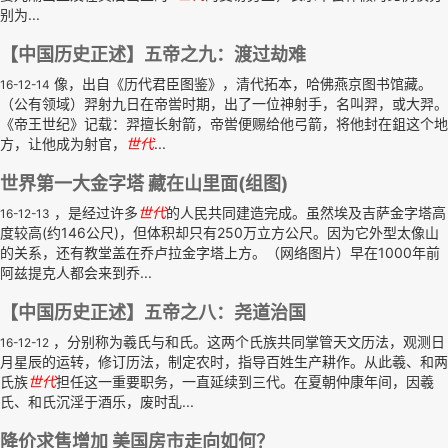
别为...
【中国历史正述】五帝之九：渡过劫难
像，出自《历代君臣图鉴》，清代拓本，哈佛燕京图书馆藏。
16-12-14
（公有领域）羿射九日在帝喾时期，出了一位神射手，名叫羿，或大羿。
《帝王世纪》记载：羿擅长射箭，帝喾便赐给他弓箭，将他封在鉏这个地
方，让他成为射官，
世代
...
世界第一大金字塔 藏在山里面(组图)
，是经过许多
世代
的人民共同建造完成。虽然埃及吉萨金字塔高
16-12-13
度较高(约146公尺)，但体积却只有250万立方公尺。因为它外型太像山
的关系，还有教堂盖在乔卢拉金字塔上方。（网络图片）早在1000年前
阿兹提克人都会来到乔...
【中国历史正述】五帝之八：尧道治国
，分别称为羲氏与和氏。这两个氏族共同掌管天文历法，观测日
16-12-12
月星辰的运转，修订历法，制定农时，指导百姓生产耕作。从此羲、和两
氏族
世代
担任这一重要职务，一直延续到三代。在夏朝仲康年间，因羲
氏、和氏沉淫于酒乐，废时乱...
降价求售增加 美国房市走向如何？