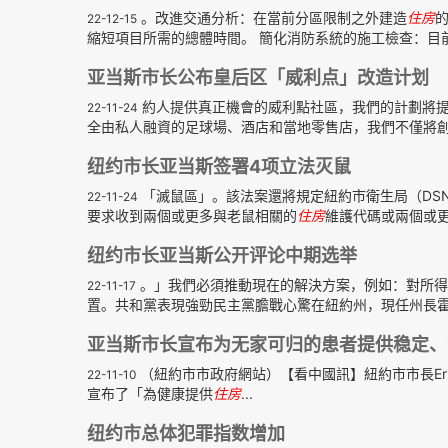
。改進交通分析：在當前分區限制之外建造
住房
22-12-15
縮短項目所需的總體時間。 簡化消防系統的施工檢查：目
亚当斯市长公布皇后区「威利点」改造计划
約人提供真正機會的威利點社區，我們的計劃將提
22-11-24
全由私人融資的足球場、酒店和當地零售店，我們不僅將
纽约市长亚当斯签署4项立法灭鼠
「滅鼠區」。該法案還將規定紐約市衛生局（DSNY
22-11-24
要求收到兩個或更多與老鼠相關的
住房
維護代碼或兩個或更
纽约市长亚当斯公开评论中期选举
。」我們必須推動現在的解決方案，例如：對所得
22-11-17
置。共和黨表現強勁民主黨膽戰心驚在紐約州，現任州長霍
亚当斯市长宣布为无家可归的患者提供稳定、
（紐約市市政府網站）【看中國訊】紐約市市長Eric Adams 
22-11-10
宣布了「為健康提供
住房
...
纽约市总体犯罪指数增加