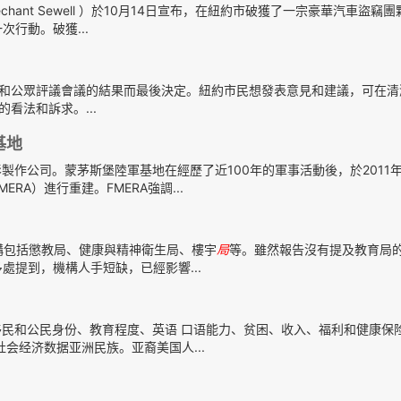
chant Sewell ）於10月14日宣布，在紐約市破獲了一宗豪華汽車盜竊
行動。破獲...
證會和公眾評議會議的結果而最後決定。紐約市民想發表意見和建議，可在清
看法和訴求。...
基地
作公司。蒙茅斯堡陸軍基地在經歷了近100年的軍事活動後，於2011
MERA）進行重建。FMERA強調...
構包括懲教局、健康與精神衛生局、樓宇
局
等。雖然報告沒有提及教育局
提到，機構人手短缺，已經影響...
民和公民身份、教育程度、英语 口语能力、贫困、收入、福利和健康保
会经济数据亚洲民族。亚裔美国人...