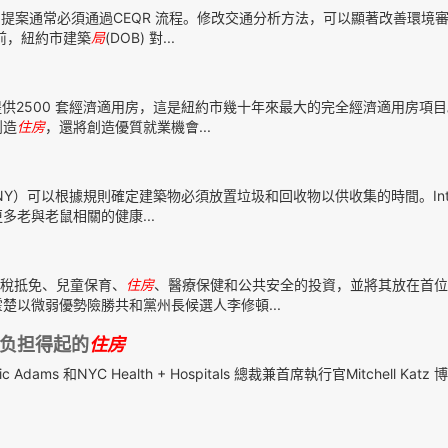
的提案通常必須通過CEQR 流程。修改交通分析方法，可以顯著改善環境
前，紐約市建築
局
(DOB) 對...
供2500 套經濟適用房，這是紐約市幾十年來最大的完全經濟適用房項
創造
住房
，還將創造優質就業機會...
）可以根據規則確定建築物必須放置垃圾和回收物以供收集的時間。Intro 
多老與老鼠相關的健康...
稅抵免、兒童保育、
住房
、醫療保健和公共安全的投資，並將其放在首位
楚以微弱優勢險勝共和黨州長候選人李修頓...
负担得起的
住房
和NYC Health + Hospitals 總裁兼首席執行官Mitchell Katz 