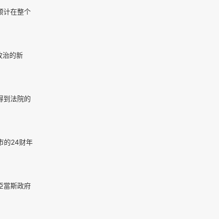
预计在整个
政治的新
得到法院的
市的24财年
亞當斯政府