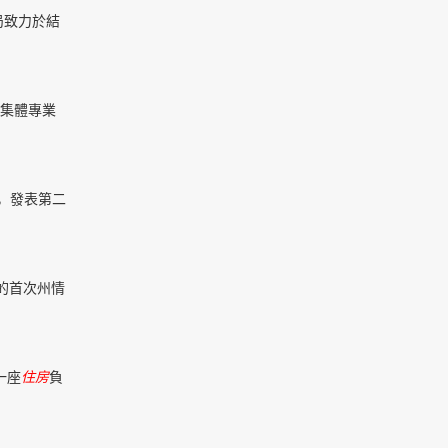
局致力於結
集體專業
，發表第二
員的首次州情
一座
住房
負