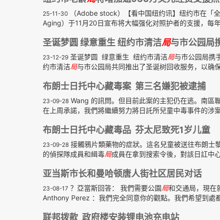
（Adobe stock）【看中国纽约讯】纽约市
25-11-30
Aging）于11月20日宣布将大幅强化对照护者的支援，每年
圣诞梦圆 绿意重生 纽约市清洁
局
与市公园局
圣诞梦圆 绿意重生 纽约市清洁
局
与市公园局携手
23-12-29
约市清洁
局
与市公园局共同推出了圣诞树回收服务，以确保圣
布朗士日托中心藏毒案 第三名嫌犯被逮捕
Wang 的訊問。但目前此案的主犯仍在逃。南區
23-09-28
在上周承諾，我們將繼續努力將日託所兒童中毒事件的涉案人
布朗士日托中心藏毒品 芬太尼致死1岁儿童
接觸鴉片類藥物的症狀。這名兒童被送往布朗士黎巴
23-09-28
的偵探隊成員和緝毒
局
成員在拿到搜索令後，對該日訌中心
亚当斯市长和曼哈顿唐人街社区居民对话
？亞當斯回答： 我們需要公園
局
和交通局，現在就告
23-08-17
Anthony Perez ：我們完全同意你的觀點。我們希望到處都
联邦拨款 政府楼安装锂电池充电站