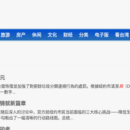
旅游
房产
休闲
文化
财经
分类
电子版
看台湾
元
近期全面恢復並加強了對廚餘垃圾分類違規行為的處罰。根據紐約市清潔
局
（D
數字...
铸就新篇章
随后深入的讨论中，双方就纽约市民当前面临的三大核心挑战——降低
勾勒出了一幅清晰的行动路线图。总统...
照护者