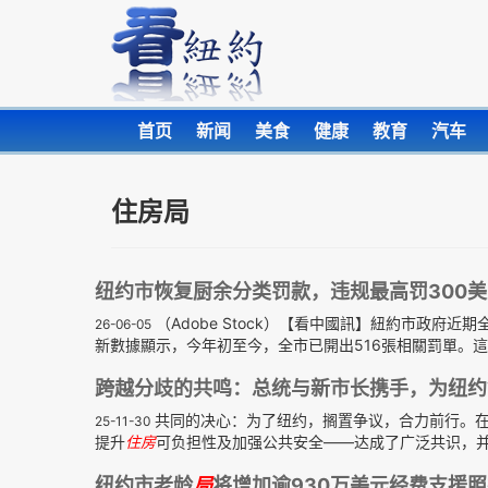
首页
新闻
美食
健康
教育
汽车
住房局
纽约市恢复厨余分类罚款，违规最高罚300美
（Adobe Stock）【看中國訊】紐約市政府
26-06-05
新數據顯示，今年初至今，全市已開出516張相關罰單。這一
跨越分歧的共鸣：总统与新市长携手，为纽约
共同的决心：为了纽约，搁置争议，合力前行。在
25-11-30
提升
住房
可负担性及加强公共安全——达成了广泛共识，并
纽约市老龄
局
将增加逾930万美元经费支援