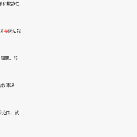
團夥和欺詐性
潔
局
網站報
年關閉。該
的教師短
险范围、就