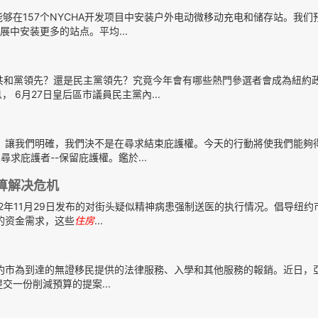
够在157个NYCHA开发项目中安装户外电动微移动充电和储存站。我们
展中安装更多的站点。平均...
共和黨領先？還是民主黨領先？究竟今年會有哪些熱門參選者會成為紐約
， 6月27日皇后區市議員民主黨內...
，讓我們明確，我們決不是在尋求結束庇護權。今天的行動將使我們能夠
尋求庇護者--保留庇護權。鑑於...
算解决危机
22年11月29日发布的对街头疑似精神病患强制送医的执行情况。倡导纽约
的资金需求，这些
住房
...
紐約市為到達的無證移民提供的法律服務、入學和其他服務的報銷。近日，
交一份削減預算的提案...