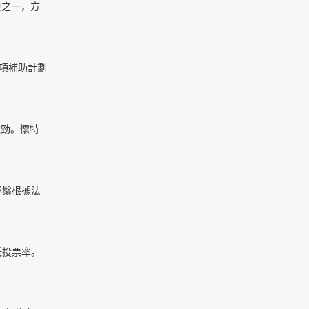
典之一，方
這項補助計劃
強勁。懷特
必鬚根據法
低投票率。