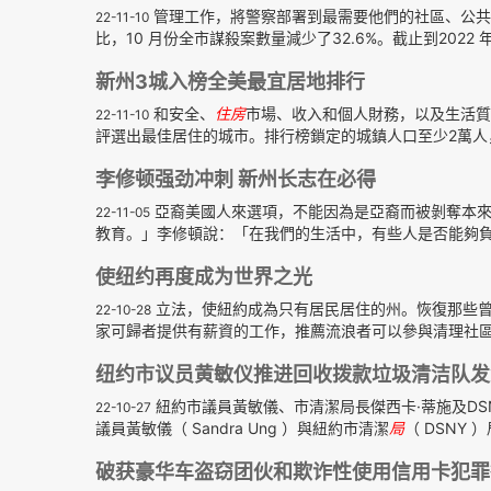
管理工作，將警察部署到最需要他們的社區、公共
22-11-10
比，10 月份全市謀殺案數量減少了32.6%。截止到2022 
新州3城入榜全美最宜居地排行
和安全、
住房
市場、收入和個人財務，以及生活質
22-11-10
評選出最佳居住的城市。排行榜鎖定的城鎮人口至少2萬人，
李修顿强劲冲刺 新州长志在必得
亞裔美國人來選項，不能因為是亞裔而被剝奪本來
22-11-05
教育。」李修頓說：「在我們的生活中，有些人是否能夠
使纽约再度成为世界之光
立法，使紐約成為只有居民居住的州。恢復那些
22-10-28
家可歸者提供有薪資的工作，推薦流浪者可以參與清理社區，
纽约市议员黄敏仪推进回收拨款垃圾清洁队发
紐約市議員黃敏儀、市清潔局長傑西卡·蒂施及D
22-10-27
議員黃敏儀（ Sandra Ung ）與紐約市清潔
局
（ DSNY ）
破获豪华车盗窃团伙和欺诈性使用信用卡犯罪