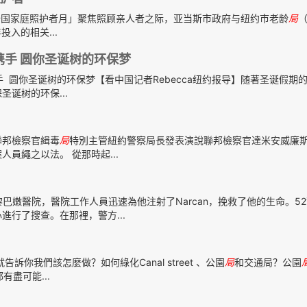
在「全国家庭照护者月」聚焦照顾亲人者之际，亚当斯市政府与纽约市老龄
局
（
投入的相关...
携手 圆你圣诞树的环保梦
 圆你圣诞树的环保梦【看中国记者Rebecca纽约报导】随著圣诞假期
诞树的环保...
聯邦檢察官緝毒
局
特別主管紐約警察局長發表演說聯邦檢察官達米安威廉斯
員繩之以法。 從那時起...
嫩醫院，醫院工作人員迅速為他注射了Narcan，挽救了他的生命。5
進行了搜查。在那裡，警方...
訴你我們該怎麼做？如何綠化Canal street 、公園
局
和交通局？公園
有盡可能...