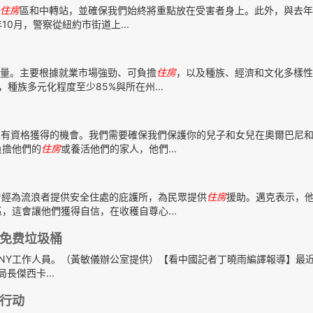
住房
區和中轉站，並確保我們始終將重點放在受害者身上。此外，與去年
年10月，警察從紐約市街道上...
量。主要根據就業市場強勁、可負擔
住房
，以及種族、經濟和文化多樣性
種族多元化程度至少85%與所在州...
有資格獲得的機會。我們需要確保我們保護你的兒子和女兒在奧爾巴尼
負擔他們的
住房
或養活他們的家人，他們...
曾經為流浪者提供安全住處的庇護所，為民眾提供
住房
援助。邁克表示，
這會讓他們獲得自信，在收穫自尊心...
免费垃圾桶
SNY工作人員。（黃敏儀辦公室提供）【看中國記者丁曉雨編譯報導】最
局長傑西卡...
行动