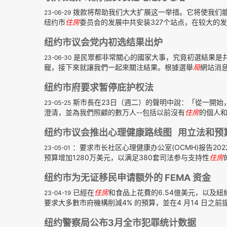
拨款将帮助我们大大扩展这一举措。它将使我们能
23-06-29
纽约市
住房
委员会的发展中共安装327个站点，在较大的发
纽约市议会党内初选结果出炉
是民眾都非常關心的國家大事，究竟初選結果是
23-06-30
寵，接下來就讓我們一起來關注結果。根據選舉
局
網站消息
纽约市府要求暂停庇护权法
斯市長在23日（週二）的聲明中說：「從一開始
23-05-25
澄清，並為我們照顧的數万人--包括以前沒有
住房
的個人和
纽约市议会推出心理健康路线图 用立法和预
：要求市长社区心理健康办公室(OCMH)报告20
23-05-01
预算增加1280万美元，以满足380套司法参与支持性
住房
纽约市为无证移民申请额外的 FEMA 资金
已經在
住房
和食品上花費的6.54億美元，以及
23-04-19
要求大多數市府機構削減4% 的預算，並在4 月14 日之前提
纽约警察局公布3月全市犯罪统计数据