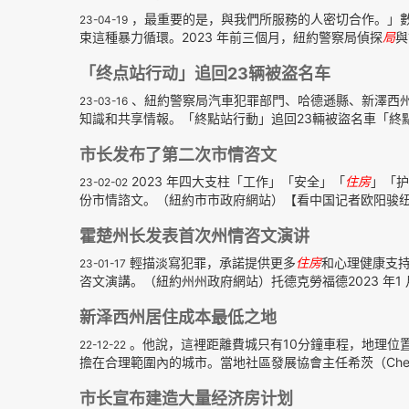
，最重要的是，與我們所服務的人密切合作。」
23-04-19
束這種暴力循環。2023 年前三個月，紐約警察局偵探
局
與
「终点站行动」追回23辆被盗名车
、紐約警察局汽車犯罪部門、哈德遜縣、新澤西州
23-03-16
知識和共享情報。「終點站行動」追回23輛被盜名車「終點站
市长发布了第二次市情咨文
2023 年四大支柱「工作」「安全」「
住房
」「护
23-02-02
份市情諮文。（紐約市市政府網站）【看中国记者欧阳骏纽约
霍楚州长发表首次州情咨文演讲
輕描淡寫犯罪，承諾提供更多
住房
和心理健康支持，
23-01-17
咨文演講。（紐約州州政府網站）托德克勞福德2023 年1 月1
新泽西州居住成本最低之地
。他說，這裡距離費城只有10分鐘車程，地理位
22-12-22
擔在合理範圍內的城市。當地社區發展協會主任希茨（Cheryl 
市长宣布建造大量经济房计划