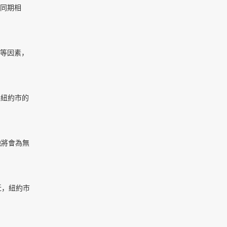
同期相
等因素，
和紐約市的
他將會為無
近，紐約市