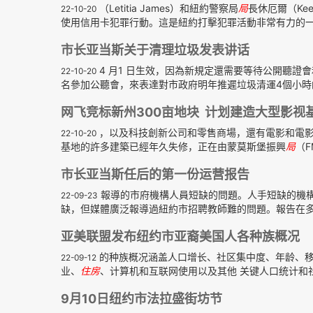
（Letitia James）和紐約警察局
局
長休厄爾（Kee
22-10-20
使用信用卡犯罪行動。這是紐約打擊犯罪活動非常有力的一次
市长亚当斯关于清理垃圾发表讲话
4 月1 日生效，因為新規定還需要等待公開聽
22-10-20
名參加公聽會，來表達對市政府明年推遲垃圾清運4個小時的
网飞竞标新州300亩地块 计划建造大型影视
，以及科技創新公司和零售商場，還有電影和電影製
22-10-20
基地的許多建築已經年久失修，正在由蒙莫斯堡振興
局
（F
市长亚当斯任后的第一份运营报告
報導的市府機構人員短缺的問題。人手短缺的機
22-09-23
缺，但媒體廣泛報導過紐約市招聘教師難的問題。報告在多處
亚美联盟发布纽约市亚裔美国人各种族概况
的种族概况涵盖人口增长、社区集中度、年龄、移
22-09-12
业、
住房
、计算机和互联网使用以及其他 关键人口统计和社
9月10日纽约市法拉盛街坊节