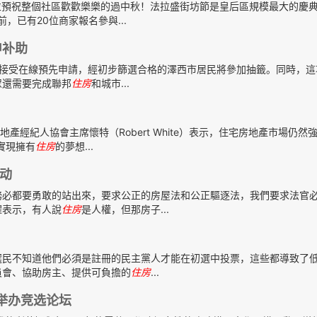
並預祝整個社區歡歡樂樂的過中秋！法拉盛街坊節是皇后區規模最大的慶
，已有20位商家報名參與...
申补助
日止接受在線預先申請，經初步篩選合格的澤西市居民將參加抽籤。同時，
眾還需要完成聯邦
住房
和城市...
產經紀人協會主席懷特（Robert White）表示，住宅房地產市場仍然
實現擁有
住房
的夢想...
动
務必都要勇敢的站出來，要求公正的房屋法和公正驅逐法，我們要求法官
耀表示，有人說
住房
是人權，但那房子...
選民不知道他們必須是註冊的民主黨人才能在初選中投票，這些都導致了
員會、協助房主、提供可負擔的
住房
...
同举办竞选论坛