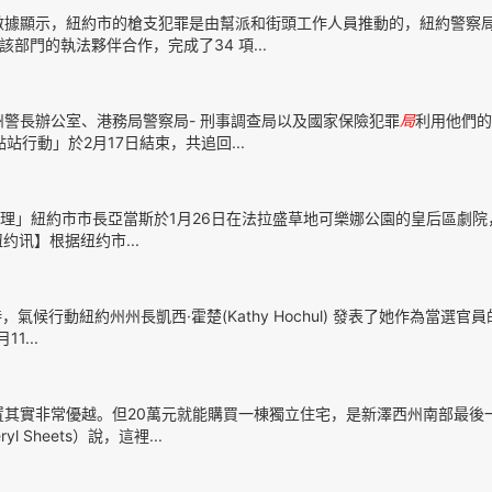
數據顯示，紐約市的槍支犯罪是由幫派和街頭工作人員推動的，紐約警察
該部門的執法夥伴合作，完成了34 項...
警長辦公室、港務局警察局- 刑事調查局以及國家保險犯罪
局
利用他們的
行動」於2月17日結束，共追回...
理」紐約市市長亞當斯於1月26日在法拉盛草地可樂娜公園的皇后區劇院
讯】根据纽约市...
氣候行動紐約州州長凱西·霍楚(Kathy Hochul) 發表了她作為當選官
1...
置其實非常優越。但20萬元就能購買一棟獨立住宅，是新澤西州南部最後
Sheets）說，這裡...