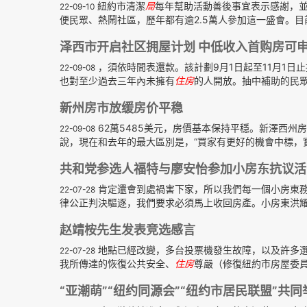
紐約市清潔
局
每年幫助活動善後事宜表示感謝，
22-09-10
便民眾、熱鬧社區，歷年都有逾2.5萬人參加這一盛會。目前
泽西市开启社区拥屋计划 中低收入首购房可
，須依時間表還款。該計劃9月1日起至11月1
22-09-08
也對至少過去三年內未擁有
住房
的人開放。抽中補助的民
新州房市放缓房价平稳
62萬5485美元，房價基本保持平穩。新澤西州房地
22-09-08
說，現在和去年的最大區別是，“買家有更好的機會中標，
共和党参选人福特与廖安怡参加小房东抗议活
肯定還會到處禍害下家，所以我們每一個小房東
22-07-28
律公正判決驅逐，我們要求必須馬上收回房產。小房東洪
赵靖桉先生发表竞选感言
地點已經改變，多台投票機發生故障，以及許多
22-07-28
我所傳達的恢復公共安全、
住房
尊嚴（修復紐約市房屋委
“亚潮萌”“纽约同源会”“纽约市居民联盟”共