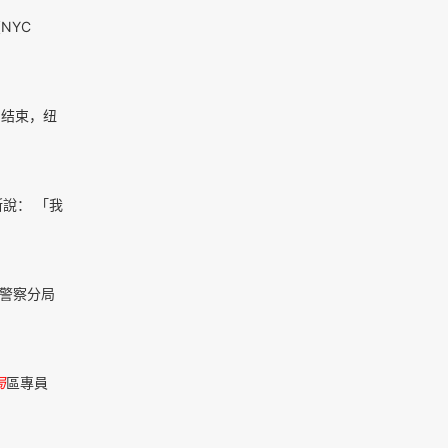
NYC
的结束，纽
說： 「我
2警察分局
局
區專員