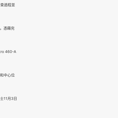
審查過程並
目。憑藉完
460-A
和中心位
博士11月3日