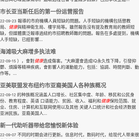
市长亚当斯任后的第一份运营报告
報導的市府機構人員短缺的問題。人手短缺的機構包括懲教
22-09-23
局、
健康
與精神衛生局、樓宇局等。雖然報告沒有提及教育局的教師短
缺，但媒體廣泛報導過紐約市招聘教師難的問題。報告在多處提到，機構
人手短缺，已經影響...
海滩吸大麻增多执法难
），會對
健康
造成傷害。”大麻還會造成IQ永久性下降，引發抑
22-09-15
鬱、煩躁等精神疾病，會影響人的運動能力，包括：協調、時間判斷、動
作等。...
亚美联盟发布纽约市亚裔美国人各种族概况
的种族概况涵盖人口增长、社区集中度、年龄、移民和公民身
22-09-12
份、教育程度、英语 口语能力、贫困、收入、福利和
健康
保险范围、就
业、住房、计算机和互联网使用以及其他 关键人口统计和社会经济数据
亚洲民族。亚裔美国人...
新一代助听器带给您愉悦新体验
不同的时期会进行更新。信息时代，数码时代，给现代人带来很
22-09-07