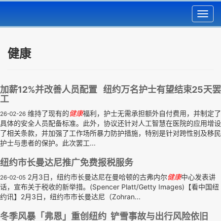
Toggl
navig
健康
加薪12%并改善人员配置 纽约万名护士有望结束25天罢
工
维持了现有的
健康
福利，护士无需承担额外自付费用，并制定了
26-02-26
具体的安全人员配备标准。此外，协议还针对人工智慧在医院的应用增设
了相关条款，并加强了工作场所暴力防护措施，特别是针对跨性别及移民
护士与患者的保护。此次罢工...
纽约市长曼达尼推广免费报税服务
2月3日，纽约市长曼达尼在曼哈顿的古弗内尔
健康
中心发表讲
26-02-05
话，宣布关于税收的新举措。(Spencer Platt/Getty Images)【看中国纽
约讯】2月3日，纽约市市长曼达尼（Zohran...
冬季风暴「弗恩」重创纽约 铲雪事故与出行风险依旧