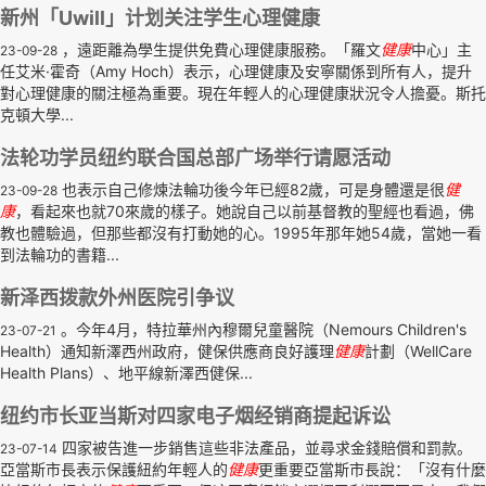
新州「Uwill」计划关注学生心理健康
，遠距離為學生提供免費心理健康服務。「羅文
健康
中心」主
23-09-28
任艾米·霍奇（Amy Hoch）表示，心理健康及安寧關係到所有人，提升
對心理健康的關注極為重要。現在年輕人的心理健康狀況令人擔憂。斯托
克頓大學...
法轮功学员纽约联合国总部广场举行请愿活动
也表示自己修煉法輪功後今年已經82歲，可是身體還是很
健
23-09-28
康
，看起來也就70來歲的樣子。她說自己以前基督教的聖經也看過，佛
教也體驗過，但那些都沒有打動她的心。1995年那年她54歲，當她一看
到法輪功的書籍...
新泽西拨款外州医院引争议
。今年4月，特拉華州內穆爾兒童醫院（Nemours Children's
23-07-21
Health）通知新澤西州政府，健保供應商良好護理
健康
計劃（WellCare
Health Plans）、地平線新澤西健保...
纽约市长亚当斯对四家电子烟经销商提起诉讼
四家被告進一步銷售這些非法產品，並尋求金錢賠償和罰款。
23-07-14
亞當斯市長表示保護紐約年輕人的
健康
更重要亞當斯市長說：「沒有什麼