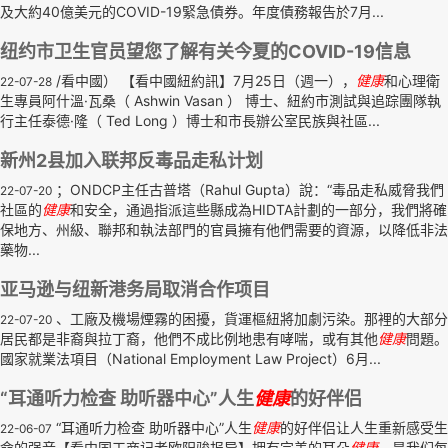
及大約40億美元的COVID-19緊急債券。年度債務報告於7月...
纽约市卫生官员望您了解有关今夏的COVID-19信息
/看中國） 【看中國紐約訊】7月25日（週一），
健康
和心理衛
22-07-28
生專員阿什溫·瓦桑（ Ashwin Vasan ） 博士、紐約市測試與追踪團隊執
行主任泰德·隆（ Ted Long ）博士和市長辦公室民族與社區...
新州2县加入联邦反毒品走私计划
；ONDCP主任古普塔（Rahul Gupta）說：“毒品走私威脅我們
22-07-20
社區的
健康
和安全，通過指派這些縣成為HIDTA計劃的一部分，我們將確
保地方、州級、聯邦和執法部門的官員擁有他們需要的資源，以降低非法
藥物...
亚马逊与纽新港务局取消合作项目
、工廠及機場煙霧的困擾，貨運樞紐將加劇污染。那裡的大部分
22-07-20
居民都是非裔與拉丁裔，他們不成比例地患有哮喘，或有其他
健康
問題。
國家就業法項目（National Employment Law Project）6月...
“耳通听力检查 助听器中心”人生
健康
的好伴侣
“耳通听力检查 助听器中心”人生
健康
的好伴侣让人生重新感受生
22-06-07
命的强音【看中国工商记者欧阳骏报导】拥有完美的耳朵
健康
，是我们每