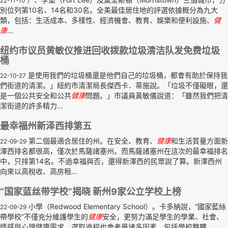
22-11-10
別位列第10名、14名和30名。全美最佳居住地的評選依據概分為九大
類，包括：生活成本、多樣性、經濟機會、教育、娛樂和便利設施、
健
康
...
纽约市议员黄敏仪推进回收拨款垃圾清洁队发免费垃圾
桶
是使用我們的垃圾桶還是他們自己的垃圾桶，都會有助於保持我
22-10-27
們街道的清潔。」紐約市清潔局長傑西卡．蒂施說。「垃圾不僅礙眼，還
是一個公共安全和公共
健康
問題。」市議員黃敏儀說道：「雖然我們把清
潔街道的許多精力...
最幸福州新泽西排第五
第二個最適合居住的州。在安全、教育、
健康
和生活質量方面新
22-09-29
澤西排名都很高，僅次於馬薩諸塞州。而馬薩諸塞州在這次的最幸福排名
中，只排第14名。不過幸福與否，還得新澤西的民眾說了算。新澤西州
向來以高稅收、高房租...
“国家蓝丝带学校”揭晓 新州9家公立学校上榜
小學（Redwood Elementary School）。卡多納說，“國家藍絲
22-09-29
帶學校”不僅充分維護學生的
健康
安全，更努力滿足學生的學業、社會、
情感與心理健康需求。選取過程也會考量諸多因素，包括學校整體...