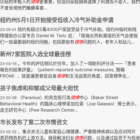
比紐約年輕人的
健康
更重要，但這四家經銷商選擇了利潤而不是人，我們
不會坐視他們繼續毒害...
纽约州5月1日开始接受低收入冷气补助金申请
纽约有超过5萬4000户家庭受益于冷气补助。纽约州临时和残
23-05-01
障援助办公室专员 Daniel W. Tietz 说：「极端炎热和潮湿的天气会使我
们一些最脆弱的纽约同胞，包括那些有
健康
问题的人、老年人和幼儿...
新州7家医院入选全球最佳榜
。今年的評估相比於往年，加入了一項新的評分法——「患者
23-03-16
報告的結果評量」（patient-reported outcome measures, 簡稱
PROM），就是讓患者從自身
健康
和生活品質的角度，回答標準化...
孩子焦虑和抑郁成父母最大担忧
（Paramus）的貝克街行為
健康
中心（Baker Street
23-02-09
Behavioral Health）的臨床心理學家加拉索（Joe Galasso）博士表示，
皮尤研究中心（Pew Research Center...
市长发布了第二次市情咨文
，重点关注儿童和家庭心理健康、严重精神疾病以及应对阿片
23-02-02
类药物危机的上游方法。继续解决妇女
健康
问题，以及通过投资于为低收