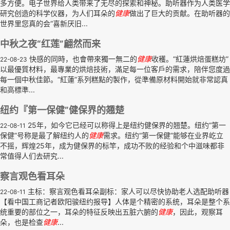
多方便。电子世界给人类带来了无尽的探索和神秘。助听器作为人类医学
研究创造的科学仪器，为人们耳朵的
健康
做出了巨大的贡献。在助听器的
世界里您真的会“喜新厌旧...
中秋之夜“红莲”翩然而来
快感的同時，也會帶來獨一無二的
健康
收穫。“紅蓮烘焙蛋糕坊”
22-08-23
以最優質材料，最專業的烘焙技術，滿足每一位客戶的需求，陪伴您度過
每一個中秋佳節。“紅蓮”系列糕點的製作，從準備原材料開始就非常認真
和高標準...
纽约『第一保健”健保界的翘楚
25年，如今它已经可以称得上是纽约健保界的翘楚。纽约“第一
22-08-11
保健”号称是最了解纽约人的
健康
需求。纽约“第一保健”能够在业界屹立
不摇，辉煌25年，成为健保界的标竿，成功不败的经验和个中滋味都非
常值得人们去研究...
察言观色看耳朵
主标：察言观色看耳朵副标：家人可以尽快协助老人选配助听器
22-08-11
【看中国工商记者欧阳骏纽约报导】人体是个精密的系统，耳朵是整个系
统重要的部位之一，耳朵的特征反映出五脏六腑的
健康
，因此，观察耳
朵，也是检查
健康
...