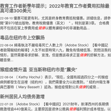
教育工作者新學年提示；2022年教育工作者費用扣除最
高可達300美元
優惠可能更有利，尤其是終身教育費抵稅優惠。詳細信息，請參
22-08-10
閱"第970號出版物，教育稅務優惠（英文） " ，特別是第3章。 合格費
用不包括在家上學費用或
健康
以體育課程中的非運動用品...
毒品在纽约市上空飘扬
緝毒執法不嚴吸毒死亡人數上升（Adobe Stock）【看中國記
22-08-04
者歐陽駿紐約報導】人生不如意時常八九，難免有情緒低落、苦悶沮喪的
情形，當然需要尋求舒解、宣洩，但是應該尋求正當
健康
的舒解方法，如
聽音樂...
猴痘疫情升温 亚当斯称纽约市是“震央”
（ Kathy Hochul ）表示，“現在，全國有超過四分之一的猴痘
22-08-04
病例都發生在這裡（紐約州），我們需要全力以赴應對。” 紐約州衛生專
員巴塞特（ Mary Bassett ）認為，猴痘疫情對公共
健康
的威脅...
新州居民人均债务激增
（Adobe Stock）【看中國訊】2021財年，新澤西州的長期債
22-07-28
務激增逾440億美元，主要原因是退休公務員
健康
福利預計成本增加，以