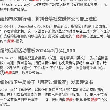
（Flushing Library）以4堂課學習24式太極拳（又稱簡化太極拳）。太
極拳的動作緩慢...
纽约市政府行动：将抖音等社交媒体公司告上法庭
、Snapchat和YouTube）提起诉讼，指控它们加剧了全国青少
24-02-23
年心理健康危机。这一诉讼旨在迫使这些公司对其平台上对青少年心理健
康造成的损害和影响承担责任。此次诉讼由纽约市
健康
和心理卫生局、纽
约市
健康
+医院...
纽约近期活动看板2024年2月(4)_939
：圖書館兒童會議室。⑥週一電影影集（英文）（法拉盛圖書
24-02-22
館）每週一到圖書館，順便來青少年中心免費看電影吧！無需註冊。時
間：2月26日（週一）下午4點～下午6點。地點：圖書館青少年中心。
⑦
健康
講座：飲食及預防...
纽约市卫生局关于「用药过量致死」发表建议书
和康復服務，以降低用藥過量的風險和其他與毒品有關的傷
23-09-28
害。自3 月啟動該計劃以來，該市已經做到以下服務: 1，推出全市第
一台公共衛生自動販賣機。 2，在紐約市
健康
+ 醫院/哥譚
健康
中心和
范德...