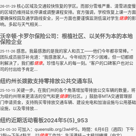
核心区域及交通较快恢复的学区。而部分雪堆严重、清雪进度慢
26-01-29
的区域仍维持延长停课或调整课程安排。官方强调，学校恢复上课一方面
要确保校园及通学路线安全，另一方面也要谨慎监测低温对学生
健康
的影
响。多起与天气相关...
沃辛顿·卡罗尔保险公司：根植社区、以关怀为本的本地
保险企业
感恩。我最感激的是我的家人和员工——他们今年都非常棒。”
25-11-26
团队成员丽莎补充道：“我感激家人。今年经历了不少困难，但一切都顺
利解决了，我们都
健康
。珍惜与家人的每一刻。”客户的口碑客户也对公
司的付出给予肯定...
纽约州长拨款支持零排放公共交通车队
关键一步。在我们州的各个角落增加零排放公交车辆的数量，将
25-10-15
为纽约州带来更清洁的空气和更
健康
的社区。」鼓励非MTA交通管理部
门申请资金，支持购买零排放交通车辆、建设充电和加油设施与公用基础
设施，以及零排放...
纽约近期活动看板2024年5(5)_953
可加入：queenslib.org/3wHP5。時間：6月6日（週四）下午
24-05-30
3點～下午4點半。⑿
健康
工作坊：生活連結－太極訓練課（中文）