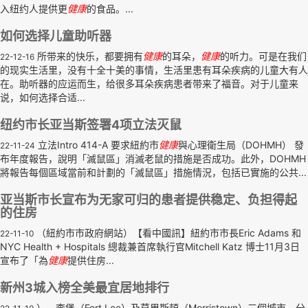
入纽约人提供更
健康
的食品。...
如何选择儿童助听器
所带来的快乐，都要拥有
健康
的耳朵，
健康
的听力。可是在我们
22-12-16
的现实生活里，没有十全十美的事情，生活里患有耳朵疾病的儿童大有人
在。助听器的应运而生，给很多耳朵疾病患者带来了福音。对于儿童来
说，如何选择合适...
纽约市长亚当斯签署4项立法灭鼠
立法Intro 414-A 要求紐約市
健康
與心理衛生局（DOHMH） 發
22-11-24
布年度報告，說明「滅鼠區」消滅老鼠的措施是否成功。此外，DOHMH
將報告每個區域當前和計劃的「滅鼠區」措施情況，包括已實施的公共...
亚当斯市长宣布为无家可归的患者提供稳定、负担得起
的住房
（紐約市市政府網站）【看中國訊】紐約市市長Eric Adams 和
22-11-10
NYC Health + Hospitals 總裁兼首席執行官Mitchell Katz 博士11月3日
宣布了「為
健康
提供住房...
新州3城入榜全美最宜居地排行
）、李堡（Fort Lee）及莫里斯頓（Morristown）三個城市，分