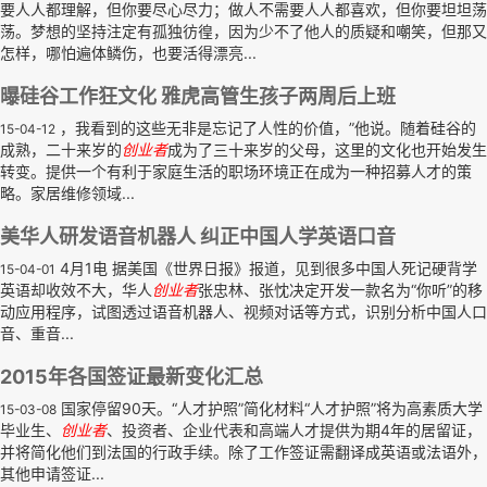
要人人都理解，但你要尽心尽力；做人不需要人人都喜欢，但你要坦坦荡
荡。梦想的坚持注定有孤独彷徨，因为少不了他人的质疑和嘲笑，但那又
怎样，哪怕遍体鳞伤，也要活得漂亮...
曝硅谷工作狂文化 雅虎高管生孩子两周后上班
，我看到的这些无非是忘记了人性的价值，”他说。随着硅谷的
15-04-12
成熟，二十来岁的
创业者
成为了三十来岁的父母，这里的文化也开始发生
转变。提供一个有利于家庭生活的职场环境正在成为一种招募人才的策
略。家居维修领域...
美华人研发语音机器人 纠正中国人学英语口音
4月1电 据美国《世界日报》报道，见到很多中国人死记硬背学
15-04-01
英语却收效不大，华人
创业者
张忠林、张忱决定开发一款名为“你听”的移
动应用程序，试图透过语音机器人、视频对话等方式，识别分析中国人口
音、重音...
2015年各国签证最新变化汇总
国家停留90天。“人才护照”简化材料“人才护照”将为高素质大学
15-03-08
毕业生、
创业者
、投资者、企业代表和高端人才提供为期4年的居留证，
并将简化他们到法国的行政手续。除了工作签证需翻译成英语或法语外，
其他申请签证...