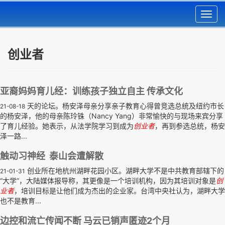
Toggl
navig
创业者
亚裔妈妈育儿经：训练孩子独立自主 传承文化
天的论坛。杨安泽母亲分享亲子教育心得曾竞选总统及纽约市长
21-08-18
的杨安泽，他的母亲陈玲铢（Nancy Yang）非常愉快的与现场来宾分享
了育儿经验。她表示，从法学院学习到成为
创业者
，再到参选总统，杨安
泽一路...
触动习神经 泰山会遭解散
创业所在地杭州湖畔花园小区。湖畔大学不是中共教育部辖下的
21-01-31
“大学”，大陆媒体报导称，其更像是一个培训机构，因为其培训对象是
创
业者
，培训目标是让他们成为杰出的企业家。台湾中央社认为，湖畔大学
也不是教育...
边控和流亡传闻不断 马云已销声匿迹2个月