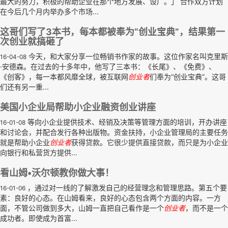
最大的努力，积极的帮助企业在那个地方发展、设厂。」 合作双方计划
在今后几个月内举办多个市场...
这哥们写了3本书，每本都被奉为“创业宝典”，结果第一
次创业就搞砸了
今天，和大家分享一位畅销书作家的故事。这位作家名叫克里斯
16-04-08
·安德森。在过去的十多年中，他写了三本书：《长尾》、《免费》、
《创客》，每一本都风靡全球，被互联网
创业者
们奉为“创业宝典”。这哥
们还有另一重...
美国小企业局帮助小企业融资创业讲座
等向小企业提供技术、经销及决策等管理方面的培训，开办讲座
16-01-08
和讨论会，并配合发行各种出版物。资金扶持，小企业管理局的主要任务
就是帮助小企业
创业者
获得贷款。它很少提供直接贷款，而只是为小企业
向银行和私营货方提供...
看山姆•沃尔顿教你做大事！
，通过对一线的了解激发自己的经营理念和管理思路。第五个要
16-01-06
素：良好的心态。在山姆看来，良好的心态包含两个方面的内容。一方
面，不管公司做到多大，山姆一直把自己看作是一个
创业者
，而不是一个
成功者。即使成为首富...