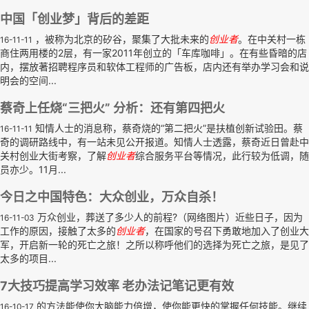
中国「创业梦」背后的差距
，被称为北京的矽谷，聚集了大批未来的
创业者
。在中关村一栋
16-11-11
商住两用楼的2层，有一家2011年创立的「车库咖啡」。在有些昏暗的店
内，摆放著招聘程序员和软体工程师的广告板，店内还有举办学习会和说
明会的空间...
蔡奇上任烧“三把火” 分析：还有第四把火
知情人士的消息称，蔡奇烧的“第二把火”是扶植创新试验田。蔡
16-11-11
奇的调研路线中，有一站未见公开报道。知情人士透露，蔡奇近日曾赴中
关村创业大街考察，了解
创业者
综合服务平台等情况，此行较为低调，随
员亦少。11月...
今日之中国特色：大众创业，万众自杀！
万众创业，葬送了多少人的前程?（网络图片）近些日子，因为
16-11-03
工作的原因，接触了太多的
创业者
，在国家的号召下勇敢地加入了创业大
军，开启新一轮的死亡之旅！之所以称呼他们的选择为死亡之旅，是见了
太多的项目...
7大技巧提高学习效率 老办法记笔记更有效
的方法能使你大脑能力倍增，使你能更快的掌握任何技能。继续
16-10-17