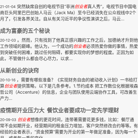
突然缺席自创的电视节目“非洲
创业者
真人秀”，电视节目中国电
21-01-04
商巨头阿里巴巴创始人马云（Jack Ma）至今已经消失在公众视线中2个
月了，引发各界关注。自从有关习近平的争议性演讲之后，马云...
成为富豪的五个秘诀
。然而，只有找到了他真正感兴趣的工作之后，加德纳才升到他
20-12-03
工作领域的巅峰。他认为，一个成功的
创业者
必须热爱你做的事情，热爱
到突破任何困难，跳过任何阻碍，都要实现你的梦想的程度。正因为如
此，不管做什么都会尽心尽力，以求...
从新创业的诀窍
，需要有哪些准备？《实现财务自由的被动收入计划》一书给打
20-10-16
算
创业者
提供策略，以下是几条参考。1.节约成本 把工作数位化根据埃森
哲公司（Accenture）的信息，企业与团队使用云端协作工具，可改善生
产力...
疫情期开业压力大 餐饮业者要成功一定先学理财
创业者
想像的更花时间，连带著需要花更多钱，比如：餐厅通
20-09-03
常不会如期开业，经营期间的租金压力增加，客户突然修改合约等等。有
经验的业者表示，“资金预算”需要为开业的第一年做足准备，因为每一个
月，或者每一季的变化...