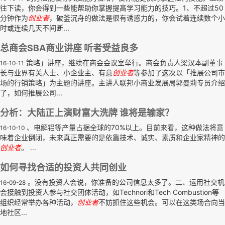
往下读，你会得到一些能帮助你掌握提高学习能力的技巧。1、不超过50
分钟作为
创业者
，破釜沉舟的做法是很有诱惑力的，你会试着连续数个小
时或连续几天不间断...
总商会SBA商业讲座 听者受益良多
策略」讲座，继续在商会会议室举行。商会负责人梁汉本副董事
16-10-11
长与业界有关人士、小企业主、有意
创业者
等参加了这次以「推展公司市
场的行销策略」为主题的讲座。主讲人联邦小商业发展局郭曼莉专员介绍
了，如何推展公司...
分析：大陆正上演财富大洗牌 谁将是输家？
、电解铝等产量占据全球的70%以上。目前来看，这种做法将意
16-10-10
味着企业倒闭，未来真正需要的是依靠技术、诚实、素质和企业家精神的
创业者
。 ...
如何寻找合适的投资人共同创业
。没有投资人会说，你准备的公司信息太多了。二、运用社交机
16-09-28
会接触到投资人参与社交团体活动，如Technori和Tech Combustion等
组织经常举办各种活动，
创业者
不妨抓住这些机会。可以在这类场合向当
地社区...