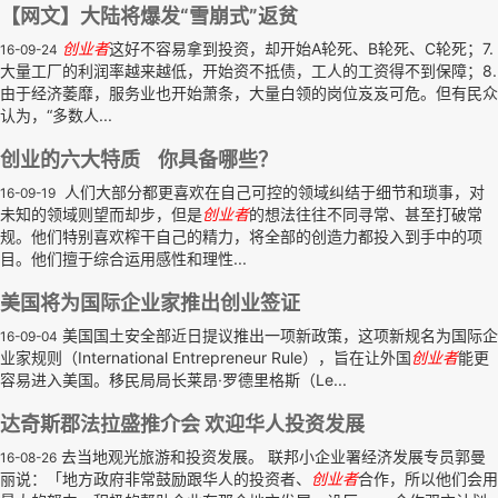
【网文】大陆将爆发“雪崩式”返贫
创业者
这好不容易拿到投资，却开始A轮死、B轮死、C轮死；7.
16-09-24
大量工厂的利润率越来越低，开始资不抵债，工人的工资得不到保障；8.
由于经济萎靡，服务业也开始萧条，大量白领的岗位岌岌可危。但有民众
认为，“多数人...
创业的六大特质 你具备哪些？
人们大部分都更喜欢在自己可控的领域纠结于细节和琐事，对
16-09-19
未知的领域则望而却步，但是
创业者
的想法往往不同寻常、甚至打破常
规。他们特别喜欢榨干自己的精力，将全部的创造力都投入到手中的项
目。他们擅于综合运用感性和理性...
美国将为国际企业家推出创业签证
美国国土安全部近日提议推出一项新政策，这项新规名为国际企
16-09-04
业家规则（International Entrepreneur Rule），旨在让外国
创业者
能更
容易进入美国。移民局局长莱昂·罗德里格斯（Le...
达奇斯郡法拉盛推介会 欢迎华人投资发展
去当地观光旅游和投资发展。 联邦小企业署经济发展专员郭曼
16-08-26
丽说：「地方政府非常鼓励跟华人的投资者、
创业者
合作，所以他们会用