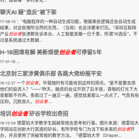
聊天AI 疑“造反”被下架
：“电脑程序的一种自动生成功能，根据某些逻辑还会自动生成
17-08-10
结果，对这些理所当然的东西，（当局）也忌讳要来打压。”深圳互联网
产业
创业者
张津郡告诉本台，人工智能发展一日千里，所谓“AI造反”，不
过是系统通过大数据...
H-1B困境有解 美新规使
创业者
可停留5年
...
17-01-18
北京封三家涉黄俱乐部 各路大佬纷报平安
一个
创业者
，毕竟随时有可能收到这样的简讯，“是不是要去捞
16-12-27
他们的投资人？”——“昨天，融资的会议开到了后半夜，昏暗的灯光下大
家都默不作声。条款过了一遍又一遍，感觉就差那么一点点了，气氛有些
压抑。沉默良久，
创业者
...
培训
创业者
矽谷学校出奇招
德雷珀大学教学生超越常规去思考和行事。图片来源：德雷珀大
16-12-04
学网站在创新大行其道的矽谷，有所学校专门为当下和未来的
创业者
开
办，并且使用了突破常规的教学方法。「德雷珀大学（Draper...