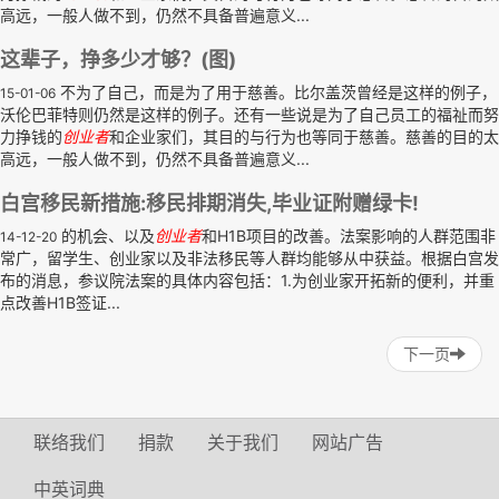
高远，一般人做不到，仍然不具备普遍意义...
这辈子，挣多少才够？(图)
不为了自己，而是为了用于慈善。比尔盖茨曾经是这样的例子，
15-01-06
沃伦巴菲特则仍然是这样的例子。还有一些说是为了自己员工的福祉而努
力挣钱的
创业者
和企业家们，其目的与行为也等同于慈善。慈善的目的太
高远，一般人做不到，仍然不具备普遍意义...
白宫移民新措施:移民排期消失,毕业证附赠绿卡!
的机会、以及
创业者
和H1B项目的改善。法案影响的人群范围非
14-12-20
常广，留学生、创业家以及非法移民等人群均能够从中获益。根据白宫发
布的消息，参议院法案的具体内容包括：1.为创业家开拓新的便利，并重
点改善H1B签证...
下一页
联络我们
捐款
关于我们
网站广告
中英词典