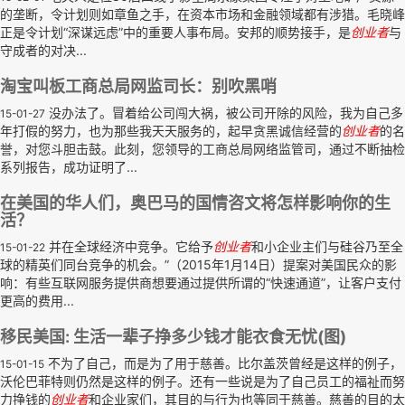
的垄断，令计划则如章鱼之手，在资本市场和金融领域都有涉猎。毛晓峰
正是令计划“深谋远虑”中的重要人事布局。安邦的顺势接手，是
创业者
与
守成者的对决...
淘宝叫板工商总局网监司长：别吹黑哨
没办法了。冒着给公司闯大祸，被公司开除的风险，我为自己多
15-01-27
年打假的努力，也为那些我天天服务的，起早贪黑诚信经营的
创业者
的名
誉，对您斗胆击鼓。此刻，您领导的工商总局网络监管司，通过不断抽检
系列报告，成功证明了...
在美国的华人们，奥巴马的国情咨文将怎样影响你的生
活？
并在全球经济中竞争。它给予
创业者
和小企业主们与硅谷乃至全
15-01-22
球的精英们同台竞争的机会。”（2015年1月14日）提案对美国民众的影
响：有些互联网服务提供商想要通过提供所谓的“快速通道”，让客户支付
更高的费用...
移民美国: 生活一辈子挣多少钱才能衣食无忧(图)
不为了自己，而是为了用于慈善。比尔盖茨曾经是这样的例子，
15-01-15
沃伦巴菲特则仍然是这样的例子。还有一些说是为了自己员工的福祉而努
力挣钱的
创业者
和企业家们，其目的与行为也等同于慈善。慈善的目的太