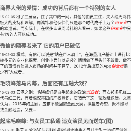
商界大佬的爱情：成功的背后都有一个特别的女人
租了三居室，住了其中的一间，其他的由员工住，夫人给周鸿祎
15-02-05
极大的支持和理解。周鸿祎和他伙伴们只是那个时代成千上万个
创业者
中
的幸运者。而实际上，在很多认识周鸿祎的人看来，如果这些
创业者
中只
有1%的人可以成功...
微信的颠覆者来了 它的用户已破亿
模式。有信可以说是“站在巨人肩上”，在海量用户基础上进行比
15-02-03
较多元的商业化探索。创业小兵何以逆袭？悄悄做了巨头们不敢做、做不
了的事情有信进入市场的时间并不算早，2012年后出现的App
创业者
很
少有“大成者...
毛晓峰落马内幕，后面还有压轴大戏？
云泥之别：毛晓峰们是白手起来的政治
创业者
；而安邦多见红二
15-02-03
代与红三代，有着根深蒂固的产权意识，它暗示了这一轮政经逻辑。文章
认为，2015年的主题，应该不能回避金融反腐，操盘者希望，既不能导
致金融地震，又要...
起底毛晓峰: 与女员工私通 追女演员见面送车(图)
毛夫人是位80后四线小影星周永康集团专注于对土地矿产资源
15-02-01