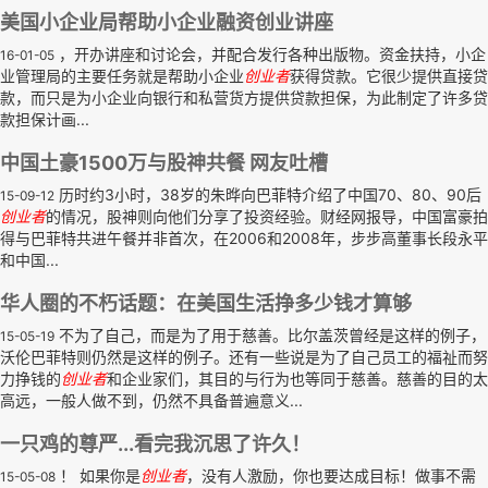
美国小企业局帮助小企业融资创业讲座
，开办讲座和讨论会，并配合发行各种出版物。资金扶持，小企
16-01-05
业管理局的主要任务就是帮助小企业
创业者
获得贷款。它很少提供直接贷
款，而只是为小企业向银行和私营货方提供贷款担保，为此制定了许多贷
款担保计画...
中国土豪1500万与股神共餐 网友吐槽
历时约3小时，38岁的朱晔向巴菲特介绍了中国70、80、90后
15-09-12
创业者
的情况，股神则向他们分享了投资经验。财经网报导，中国富豪拍
得与巴菲特共进午餐并非首次，在2006和2008年，步步高董事长段永平
和中国...
华人圈的不朽话题：在美国生活挣多少钱才算够
不为了自己，而是为了用于慈善。比尔盖茨曾经是这样的例子，
15-05-19
沃伦巴菲特则仍然是这样的例子。还有一些说是为了自己员工的福祉而努
力挣钱的
创业者
和企业家们，其目的与行为也等同于慈善。慈善的目的太
高远，一般人做不到，仍然不具备普遍意义...
一只鸡的尊严...看完我沉思了许久！
！ 如果你是
创业者
，没有人激励，你也要达成目标！做事不需
15-05-08