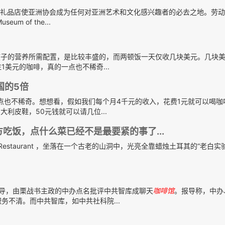
礼品店使亚洲协会成为任何对亚洲艺术和文化感兴趣者的必去之地。劳动节
m of the...
子的营养所需配置，是比较丰盛的，而两顿饭一天仅收几块美元。几块
1美元的咖啡，真的一点也不稀奇...
国的5倍
点也不稀奇。想想看，假如我们每个月4千元的收入，花费1元就可以喝咖
利皮鞋，50元钱就可以请几位...
方吃饭，点什么菜已经不是最要紧的事了...
Cave Restaurant ，坐落在一个古老的山洞中，光亮全靠蜡烛土耳其的“老白实
导，由栗战书主政的中办点名批评中共智库成聊天
咖啡馆
。报导称，中办
不清。而中共智库，如中共社科院...