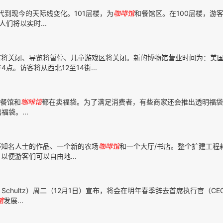
代到现今的天际线变化。101层楼，为
咖啡馆
和餐馆区。在100层楼，游
人们将以实时...
店将关闭、导览将暂停、儿童游戏区将关闭。新的博物馆营业时间为：美
。访客将从西北12至14街...
餐馆和
咖啡馆
都在卖福袋。为了满足消费者，有些商家还会推出透明福袋
袋。...
ck)等知名人士的作品、一个新的农场
咖啡馆
和一个大厅/书店。整个扩建工程
便游客们可以自由地...
 Schultz）周二（12月1日）宣布，将会在明年春季辞去首席执行官（C
馆
发展...