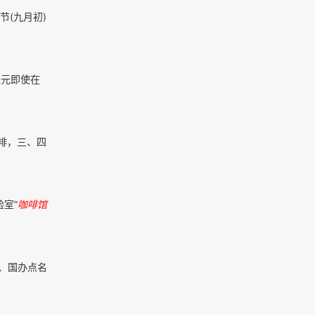
(九月初)
美元即使在
啡，三、四
验室”
咖啡馆
、国办点名