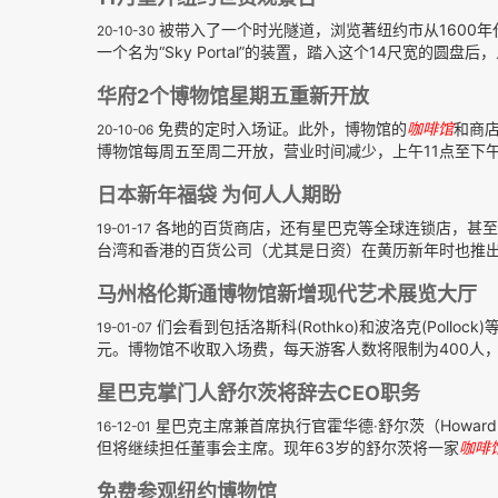
被带入了一个时光隧道，浏览著纽约市从1600年
20-10-30
一个名为“Sky Portal”的装置，踏入这个14尺宽的圆盘后，
华府2个博物馆星期五重新开放
免费的定时入场证。此外，博物馆的
咖啡馆
和商
20-10-06
博物馆每周五至周二开放，营业时间减少，上午11点至下午4点
日本新年福袋 为何人人期盼
各地的百货商店，还有星巴克等全球连锁店，甚至
19-01-17
台湾和香港的百货公司（尤其是日资）在黄历新年时也推出福
马州格伦斯通博物馆新增现代艺术展览大厅
们会看到包括洛斯科(Rothko)和波洛克(Pollo
19-01-07
元。博物馆不收取入场费，每天游客人数将限制为400人，以
星巴克掌门人舒尔茨将辞去CEO职务
星巴克主席兼首席执行官霍华德‧舒尔茨（Howard
16-12-01
但将继续担任董事会主席。现年63岁的舒尔茨将一家
咖啡
免费参观纽约博物馆