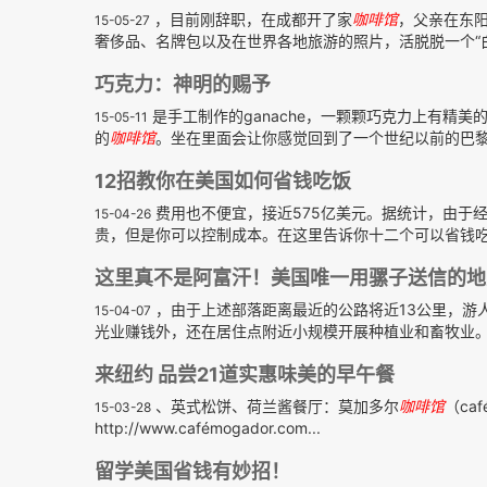
，目前刚辞职，在成都开了家
咖啡馆
，父亲在东阳
15-05-27
奢侈品、名牌包以及在世界各地旅游的照片，活脱脱一个“白
巧克力：神明的赐予
是手工制作的ganache，一颗颗巧克力上有精美的手
15-05-11
的
咖啡馆
。坐在里面会让你感觉回到了一个世纪以前的巴黎。
12招教你在美国如何省钱吃饭
费用也不便宜，接近575亿美元。据统计，由于
15-04-26
贵，但是你可以控制成本。在这里告诉你十二个可以省钱吃饭
这里真不是阿富汗！美国唯一用骡子送信的地
，由于上述部落距离最近的公路将近13公里，游
15-04-07
光业赚钱外，还在居住点附近小规模开展种植业和畜牧业
来纽约 品尝21道实惠味美的早午餐
、英式松饼、荷兰酱餐厅：莫加多尔
咖啡馆
（ca
15-03-28
http://www.cafémogador.com...
留学美国省钱有妙招！