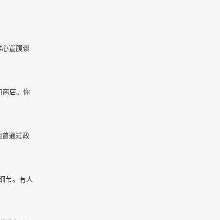
推心置腹谈
和商店。你
他曾通过政
细节。有人