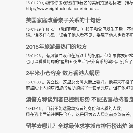
小编带你围观纽约市著名的美剧拍摄地标吧！推荐一：Ce
15-01-29
http://www.eightoclock.com/friends...
美国家庭改善亲子关系的十句话
’s talk.” （我们聊聊。）孩子和父母发生矛
15-01-29
谈。话闷在心里，误会了他人看不见，委屈了他人也看不见。
2015年旅游最热门的地方
。有风筝冲浪和在海滩上的帆船。但如果你要轻松一点，
15-01-26
也可以看看每周的“星期五夜生活”户外音乐的演出。别忘了预先
2平米小仓容身 数万香港人蜗居
。黄立说，这里总比睡大街上要好。他每天在格子
15-01-03
府鼓励个人购房措施的帮助购买了一套单元房。但在他47岁
澳警方称谈判者已控制形势 不便透露劫持者
，目前不能透露劫持者的身份和人质的人数。 
14-12-15
质在逃出后前往医院治疗，这是因为该人质之前身体有恙，
留学去哪儿？全球最佳求学城市排行榜出炉 