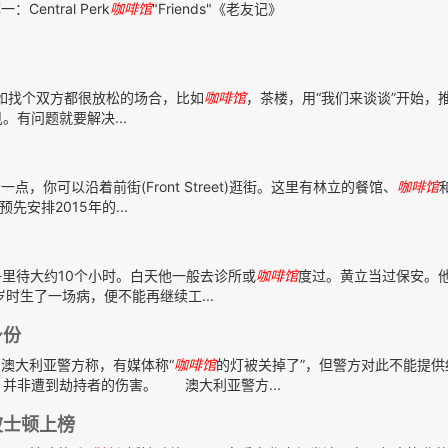
ntral Perk
咖啡馆
"Friends"《老友记》
盾，不如找个双方都很放松的场合，比如
咖啡馆
，茶楼，用“我们来谈谈”开始，
有问题就要解决...
你可以沿着前街(Front Street)逛街。这里有林立的餐馆、
咖啡馆
安排2015年的...
里待大约10个小时。白天他一般去诊所或
咖啡馆
度过。黄立当过保安。
时生了一场病，便不能再继续工...
身份
澳大利亚警方称，有媒体称“
咖啡馆
的灯被关掉了”，但警方对此不能提供
并非遭到劫持者的伤害。 澳大利亚警方...
波士顿上榜