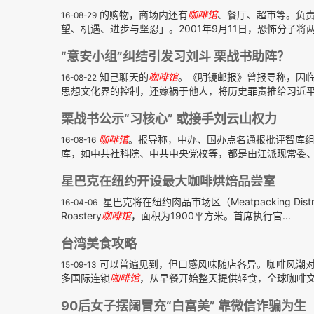
的购物，商场内还有
咖啡馆
、餐厅、超市等。负责物
16-08-29
望、机遇、进步与坚忍」。2001年9月11日，恐怖分子将两
“意安小组”纠结引发习刘斗 栗战书助阵？
知己聊天的
咖啡馆
。《明镜邮报》曾报导称，因
16-08-22
思想文化界的控制，还嫁祸于他人，将历史罪责推给习近平。
栗战书公示“习核心” 或接手刘云山权力
咖啡馆
。报导称，中办、国办点名通报批评智库
16-08-16
库，如中共社科院、中共中央党校等，都是由江派现常委、主
星巴克在纽约开设最大咖啡烘焙品尝室
星巴克将在纽约肉品市场区（Meatpacking D
16-04-06
Roastery
咖啡馆
，面积为1900平方米。首席执行官...
台湾美食攻略
可以普遍见到，但口感风味随店各异。咖啡风潮
15-09-13
多国际连锁
咖啡馆
，从早餐开始整天提供轻食，全球咖啡
90后女子摆阔冒充“白富美” 靠微信诈骗为生