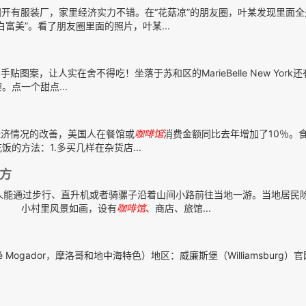
开有服装厂，家里经济实力不错。在“花菇凉”的朋友圈，叶某发现里面
富美”。看了朋友圈里面的照片，叶某...
贴图案，让人实在舍不得吃！坐落于苏和区的MarieBelle New York
点一个甜点...
经济情况的改善，美国人在餐馆或
咖啡馆
消费金额同比去年增加了10％。
的方法：1.多买几样在杂货店...
方
人能通过步行、直升机或者骑骡子沿着山间小路前往当地一游。当地居民
。 小村里风景如画，设有
咖啡馆
、商店、旅馆...
fé Mogador，摩洛哥和地中海特色）地区：威廉斯堡（Williamsburg）