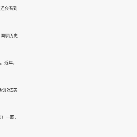
客还会看到
国国家历史
。近年，
耗资2亿美
EO）一职，