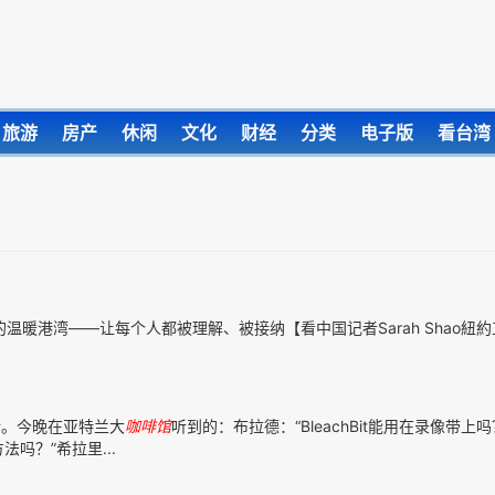
旅游
房产
休闲
文化
财经
分类
电子版
看台湾
温暖港湾——让每个人都被理解、被接纳【看中国记者Sarah Shao紐
。今晚在亚特兰大
咖啡馆
听到的：布拉德：“BleachBit能用在录像带上吗
吗？”希拉里...