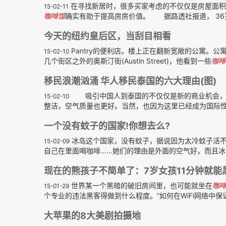
在寻找新居时，很多买家考虑的不仅仅是房屋面积
15-02-11
咖啡馆
确实有助于提高房房价值。 据路透社报道， 36岁
今天的纽约皇后区，当刮目相看
Pantry的便利店。楼上正在翻新宽敞的公寓。
15-02-10
几个街区之外的奥斯汀街(Austin Street)，他看到一些
咖啡
移民浪潮汹涌 华人移民泰国的六大理由(图)
吸引中国人到泰国的不仅仅是新的商业机会，也
15-02-10
整洁，空气质量也更好。当然，也因为这里已经成为国际
一个没有蚊子的国家!你想去么?
冰岛这个国家，没有蚊子，据说因为太冷蚊子活
15-02-09
自己在里面喝咖啡……她们的理由是外面的空气好，而且冰岛
现在的熊孩子不简单了：7岁女孩11分钟就能黑
世界某一个黑暗的破旧房间里，也可能就坐在
咖
15-01-29
个专业的违法黑客得做到什么程度。”如何在WiFi网络中保
大苹果的8大美剧拍摄地