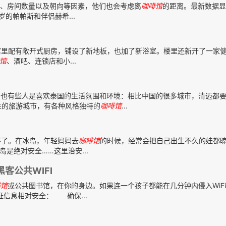
、房间数量以及朝向等因素，他们也会考虑离
咖啡馆
的距离。最新数据显
的帕帕斯和伴侣赫希...
公寓里配有敞开式厨房，铺设了新地板，也加了新浴室。楼里还新开了一家
馆
、酒吧、连锁店和小...
有些人是喜欢泰国的生活氛围和环境：相比中国的很多城市，清迈都要
性的旅游城市，有各种风格独特的
咖啡馆
...
不了。在冰岛，年轻妈妈去
咖啡馆
的时候，经常会把自己出生不久的娃都晾
是绝对安全……这里治安...
客公共WIFI
啡馆
或公共图书馆，在你的身边。如果连一个孩子都能在几分钟内侵入WiF
证信息相对安全： 确保...