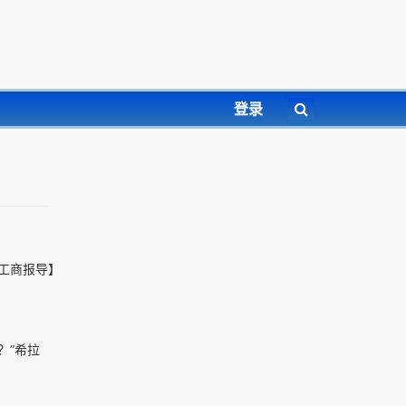
登录
約工商报导】
？”希拉