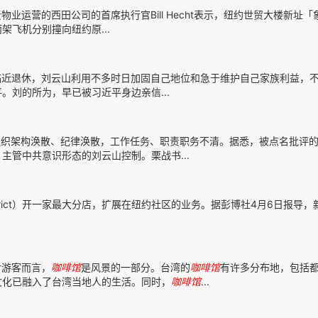
业运营的西田公司的首席执行官Bill Hecht表示，纽约世贸大楼新址「
架飞机分别撞向纽约原...
临近退休，刘云山利用不多时日加固自己地位和急于维护自己家族利益，
刘的所为，早已被习近平身边亲信...
组织架构涣散、纪律涣散，工作任务、职责职务不清。据悉，被点名批评
管中共意识形态的刘云山控制。栗战书...
istrict）开一家最大分店，扩展在纽约社区的业务。据彭博社4月6日报导
对游客而言，
咖啡馆
是风景的一部分。台湾的
咖啡馆
有许多分布地，包括
文化已融入了台湾当地人的生活。同时，
咖啡馆
...