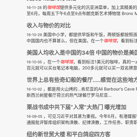
的
咖啡馆
提供多元化的汎亚洲菜单，加上其精美的
16-11-28
至6月，每周五下午6点至9点布朗克斯艺术博物馆 Bronx Museu
收入与物价的对比
美国中小学，都提供早饭和午饭，两顿饭都按照孩
16-10-29
中国国内也不算甚么，但在美国，在一个
咖啡馆
，看到标注
美国人均收入是中国的34倍 中国的物价是美
，在一个
咖啡馆
，看到标注1美元的咖啡，真的一
16-10-05
百元就可以买台笔记本电脑，200多元就可以买一双名牌意大
世界上总有些奇幻般的餐厅.....感觉在这些地
，都是用火山烤的...肯尼亚的Ali Barbour's 
16-10-02
新西兰树屋餐厅荷兰的热气球餐厅罗马尼亚...
栗战书成中共下届“入常”大热门 曝光增加
，可见习近平对其甚为重视。今年6月，有港媒报
16-09-05
通报批评智库组织架构涣散、纪律涣散，工作任务、职责职务
纽约新世贸大楼 和平白鸽迎四方客