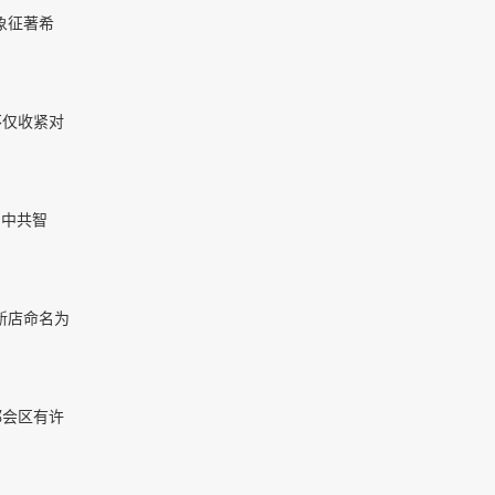
象征著希
不仅收紧对
的中共智
，新店命名为
都会区有许