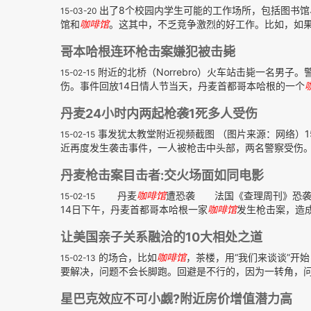
出了8个校园内学生可能的工作场所，包括图书馆
15-03-20
馆和
咖啡馆
。这其中，不乏竞争激烈的好工作。比如，如果
哥本哈根连环枪击案嫌犯被击毙
附近的北桥（Norrebro）火车站击毙一名男
15-02-15
伤。事件回放14日情人节当天，丹麦首都哥本哈根的一个
丹麦24小时内两起枪袭1死多人受伤
事发犹太教堂附近视频截图 （图片来源：网络）1
15-02-15
近再度发生袭击事件，一人被枪击中头部，两名警察受伤。丹
丹麦枪击案目击者:交火场面如同电影
丹麦
咖啡馆
遭恐袭 法国《查理周刊》恐袭
15-02-15
14日下午，丹麦首都哥本哈根一家
咖啡馆
发生枪击案，造成
让美国亲子关系融洽的10大相处之道
的场合，比如
咖啡馆
，茶楼，用“我们来谈谈”开
15-02-13
要解决，问题不会长脚跑。回避是不行的，因为一转角，问题
星巴克效应不可小觑?附近房价增值潜力高