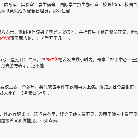
、体育馆、实验室、学生宿舍、国际学生招生办公室、校园超市、校园书
你能竞聘成为宿舍管理员，那么住宿...
子。警方表示，他们相信该男子就是两案嫌凶，并指该男子枪击警员在先，但
咖啡馆
遭蒙面人枪击，凶手开了几十...
5号（星期日）早晨，继
咖啡馆
枪袭发生数小时内，哥本哈根市中心一座
麦警方表示，还不能...
案仅过去一个多月，类似袭击事件在欧洲再次上演。据路透社今晨报道，
1人死亡，3名警察受伤...
始，推心置腹谈谈。话闷在心里，误会了他人看不见，委屈了他人也看不见
接着又和你撞见。不如直面...