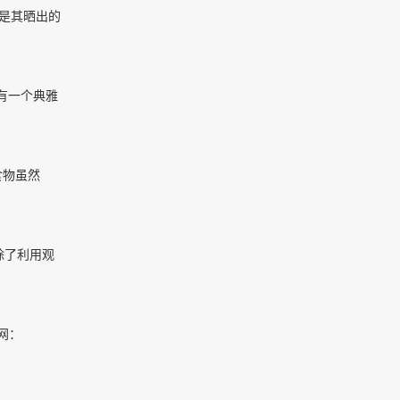
全是其晒出的
还有一个典雅
食物虽然
除了利用观
官网：