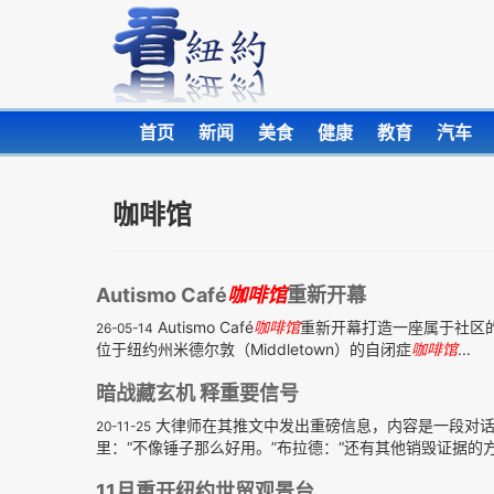
首页
新闻
美食
健康
教育
汽车
咖啡馆
Autismo Café
咖啡馆
重新开幕
Autismo Café
咖啡馆
重新开幕打造一座属于社区的
26-05-14
位于纽约州米德尔敦（Middletown）的自闭症
咖啡馆
...
暗战藏玄机 释重要信号
大律师在其推文中发出重磅信息，内容是一段对话
20-11-25
里：“不像锤子那么好用。”布拉德：“还有其他销毁证据的方法
11月重开纽约世贸观景台