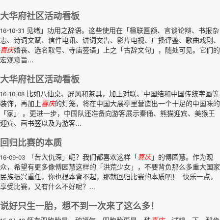
大华府社区活动看板
见绪」功用之辞语。这些使用在「楹联匾额、言谈论辩、书报杂
16-10-31
志、诗词文赋、信件电讯、讲词文告、影片电视、广播评鉴、歌曲戏剧、
喜庆
婚丧、选名取号、寺庙签语」上之「古辞文句」，随处可见。它们的
宏观意旨...
大华府社区活动看板
比如八仙桌、屏风和茶具，加上对联、中国结和中国传统字画等
16-10-08
装饰，再加上
喜庆
的灯笼，将在中国大展亭里营造出一个十足的中国味的
「家」 。更进一步，中国队还准备向游客展示秦俑、熊猫迎宾、美猴王
迎宾、画书签以及为游客...
回归比赛的本质
「苦大仇深」呢？我们都喜欢这样「
喜庆
」的傅园慧。作为观
16-09-03
众，希望有更多像傅园慧这样的「洪荒少女」，不要背负那么多重大国家
民族振兴重任，你也根本背不起，那就回归比赛的本质吧！ 快乐一点，
享受比赛，又有什么不好呢？...
说好只生一胎，想不到一次来了这么多！