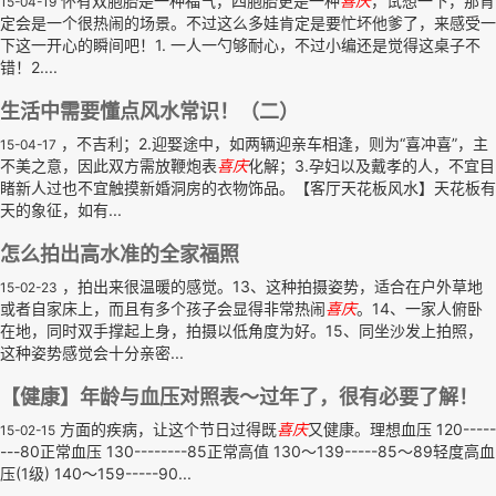
怀有双胞胎是一种福气，四胞胎更是一种
喜庆
，试想一下，那肯
15-04-19
定会是一个很热闹的场景。不过这么多娃肯定是要忙坏他爹了，来感受一
下这一开心的瞬间吧！1. 一人一勺够耐心，不过小编还是觉得这桌子不
错！2....
生活中需要懂点风水常识！（二）
，不吉利；2.迎娶途中，如两辆迎亲车相逢，则为“喜冲喜”，主
15-04-17
不美之意，因此双方需放鞭炮表
喜庆
化解；3.孕妇以及戴孝的人，不宜目
睹新人过也不宜触摸新婚洞房的衣物饰品。【客厅天花板风水】天花板有
天的象征，如有...
怎么拍出高水准的全家福照
，拍出来很温暖的感觉。13、这种拍摄姿势，适合在户外草地
15-02-23
或者自家床上，而且有多个孩子会显得非常热闹
喜庆
。14、一家人俯卧
在地，同时双手撑起上身，拍摄以低角度为好。15、同坐沙发上拍照，
这种姿势感觉会十分亲密...
【健康】年龄与血压对照表～过年了，很有必要了解！
方面的疾病，让这个节日过得既
喜庆
又健康。理想血压 120-----
15-02-15
---80正常血压 130--------85正常高值 130～139-----85～89轻度高血
压(1级) 140～159-----90...