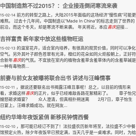
中国制造熬不过2015？：企业接连倒闭寒流来袭
前方的转型之路上，大陆2015年面临的这场经济“慢性病”可能更
15-02-14
难熬。 过去十几年间，中国制造以“Made In China”的标志走到了世界的
前沿，而这个冬天，却是寒流不断来袭。 年关将近，本应
喜庆
迎接...
吉祥富贵 新年家中放这些植物旺运
的温室花卉，适合室内培养，有很高的观赏价值，同时可以净化
15-02-13
空气。另外其叶子颜色苍翠有光泽，橙红的花朵如同火炬般朝上，正好符
合新年
喜庆
的气氛。不宜放在室内的植物含羞草含羞草体内的含羞草碱是
一种有毒物质...
前妻与前女友被曝将联合出书 讲述与汪峰情事
，据说还要联名出书揭露汪峰丑事呢！总之，以目前的情形来
15-02-11
看，求婚这样
喜庆
的正片，似乎已经难敌各路花絮精彩了。 章子怡兄
嫂怒砸求婚宴？ 众人澄清，但真相扑朔迷离 2月7日，章子怡生
日宴上，汪峰求婚成功。就在网友...
纽约华埠年夜饭紧俏 新移民钟情西餐
，那可能已经订不到了！法拉盛农历新年将至，法拉盛不少中餐
15-02-10
馆预定火热，除夕年夜饭早已预定满，当天几乎是一桌难求。同时，为给