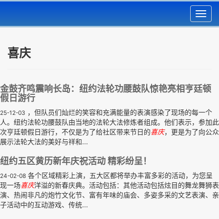
Toggl
navig
喜庆
金鼓齐鸣震响长岛：纽约法轮功腰鼓队惊艳亮相亨廷顿
假日游行
，但队员们灿烂的笑容和充满能量的表演感染了现场的每一个
25-12-03
人。纽约法轮功腰鼓队由当地的法轮大法修炼者组成。他们表示，参加此
次亨廷顿假日游行，不仅是为了给社区带来节日的
喜庆
，更是为了向公众
展示法轮大法的美好与祥和...
纽约五区黄历新年庆祝活动 精彩纷呈！
各个区域精彩上演，五大区都将举办丰富多彩的活动，为您呈
24-02-08
现一场
喜庆
洋溢的新春庆典。活动包括：其他活动包括炫目的舞龙舞狮表
演、热闹非凡的炮竹文化节、富有年味的庙会、多姿多采的文艺表演、亲
子活动中的互动游戏、传统...