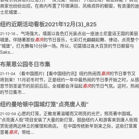
商家也纷纷出招，在商内布置了玲瑯满目、风格迥异的橱窗，有浪漫的迪
士尼城堡...
纽约近期活动看板2021年12月(3)_825
、气场强大，墙面以各色灯光装点出一座迪士尼童话王国的美丽
21-12-16
城堡，伴随著那些
喜庆
的节日音乐，七彩灯光翩翩起舞、律动，点亮整个
“城堡”，灯光舞每10分钟一场。所以，切莫错过各大百货的节日橱窗与
Saks...
布莱恩公园冬日市集
（看中国图片)【看中国纽约讯】纽约热闹而
喜庆
的节日季节又
21-11-04
将到来！11月初冬时节，正是纽约一年中最热闹的节日季开始之时，从感
恩节到圣诞节的前前后后，全城都会洋溢起
喜庆
的节日气氛。这时，热闹
的节日集市...
纽约曼哈顿中国城灯笼“点亮唐人街”
心愿的灯笼，正散发著温暖而又明亮的光芒，照亮著中国城。
21-02-04
“点亮唐人街”项目安装了大量的新灯笼，鼓励纽约人和游客来到唐人街观
赏街道两边林立的餐馆和商店。 在中国传统新年到来之际，这些灯笼寓
意著
喜庆
，带给...