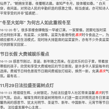
仙界了。“朝拥坐至暮，夜覆眠达晨。谁知严冬月，肢体暖如春。” 白天
穿，夜间盖，对劳动人民的辛勤织造的感激之情，相当虔诚，亦可知诗人
平常享受的并非“狐裘肥...
“冬至大如年” 为何古人如此重视冬至
冬”。很多茶楼食肆晚饭一早被订满，一家聚餐。团聚吃饭时菜
16-12-20
式也特别丰富，有盆菜、火锅等。盆菜为香港传统
喜庆
时令食品之一，为
顺应都市人的生活模式，现时除大排筵席的盆菜宴外，亦有不少外卖盆菜
可供顾客买回家...
节日长假 大费城娱乐看点
感恩节刚过，圣诞、新年随之而来。在这欢乐的日子里，带着放
16-11-28
寒假的孩子，欣赏和享受大费城地区的节日景观，是许多华人家庭每年的
选择。费城节日特色景观节日期间费城张灯结彩，焕然一新，充满
喜庆
气
氛。最有名...
11月29日法拉盛圣诞树点灯
将熠熠生辉、火树银花，为给法拉盛华人社区带来温馨
喜庆
的节
16-11-23
日气氛。自此，璀璨生辉的圣诞树将陪伴人们逐一度过并照亮这冬日里温
馨热闹的感恩节、犹太光明节、圣诞节、新年、中国新年、元宵节等节日
季。 法拉盛发展中心主席...