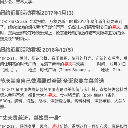
同乡会、吉林大学...
纽约近期活动看板2017年1月(3)
Cruise 金鸡报晓、万象更新！眼看2017年鸡年新年就要来到
17-01-18
了。纽约灿烂的烟花替代了爆竹声声，仍然让人们感受到节日的
喜庆
。届
时，您乘坐游轮在哈德逊河上，欣赏曼哈顿顶级的城市天际与五彩缤纷、
照亮夜空的焰火...
纽约近期活动看板 2016年12(5)
。届时，烟花飞舞、音乐飘扬，炫目的灯光、迎新的欢呼声，瞬
16-12-31
间让明亮的时代广场，充满了新年的
喜庆
与欢笑！ 时间：12月31日
（周六）。 地点：时代广场（Times Sqaue）。 地址：7 th...
节庆美食自己做温馨过圣诞 圣诞家宴主菜首选
猪里肌佐蘑菇酱烤里肌肉是欧美传统节庆佳肴，直接烤佐酱料或
16-12-27
镶入香料再烤，都非常大方
喜庆
。食材猪里肌（pork fillet）1条约
500g。醃料：海盐、胡椒、洋葱粉适量。酱料材料：洋葱半颗、大蒜3
瓣...
“丈夫贵兼济，岂独善一身”
，感同身受。现今，
喜庆
新婚，得到这样一件新布裘，真是如登
16-12-23