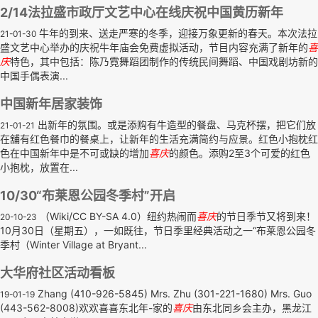
2/14法拉盛市政厅文艺中心在线庆祝中国黄历新年
牛年的到来、送走严寒的冬季，迎接万象更新的春天。本次法拉
21-01-30
盛文艺中心举办的庆祝牛年庙会免费虚拟活动，节目内容充满了新年的
喜
庆
特色，其中包括：陈乃霓舞蹈团制作的传统民间舞蹈、中国戏剧坊新的
中国手偶表演...
中国新年居家装饰
出新年的氛围。或是添购有牛造型的餐盘、马克杯摆，把它们放
21-01-21
在舖有红色餐巾的餐桌上，让新年的生活充满简约与应景。红色小抱枕红
色在中国新年中是不可或缺的增加
喜庆
的颜色。添购2至3个可爱的红色
小抱枕，放置在...
10/30“布莱恩公园冬季村”开启
（Wiki/CC BY-SA 4.0）纽约热闹而
喜庆
的节日季节又将到来！
20-10-23
10月30日（星期五），一如既往，节日季里经典活动之一“布莱恩公园冬
季村（Winter Village at Bryant...
大华府社区活动看板
Zhang (410-926-5845) Mrs. Zhu (301-221-1680) Mrs. Guo
19-01-19
(443-562-8008)欢欢喜喜东北年-家的
喜庆
由东北同乡会主办，黑龙江