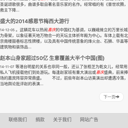
圣诞颂歌很多，曲谱多取自著名音乐家的名作。经常唱的有《普世欢腾，
救主下降...
盛大的2014感恩节梅西大游行
。这辆花车以热闹
喜庆
的中国红为基调，以巍峨耸立的万里长城
14-12-05
为骨架，以象征著天地万物合一的天坛主体祈年殿为中心。车体上载有北
京南楼鼓巷标志性牌楼，以及具有中国传统意象的烽火台、石狮、华盖等
建筑物和装饰品...
赵本山身家超过50亿 生意覆盖大半个中国(图)
等港台明星的关系也非同一般，还认了张栢芝为乾女儿，经常用
14-11-07
私人飞机接载他们到处游玩。每逢赵家班有重大演出或
喜庆
盛典，前来捧
场的嘉宾阵容异常鼎盛。 不过，前些年赵本山访美演出却遭遇冷落，
当地舆论批评赵的表演...
下一页
联络我们
捐款
关于我们
网站广告