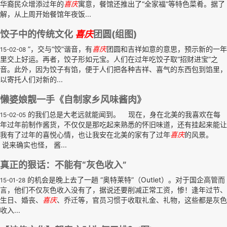
华裔民众增添过年的
喜庆
寓意，餐馆还推出了“全家福”等特色菜肴。据了
解，从上周开始餐馆年夜饭...
饺子中的传统文化
喜庆
团圆(组图)
”，交与“饺”谐音，有
喜庆
团圆和吉祥如意的意思，预示新的一年
15-02-08
里交上好运。再者，饺子形如元宝。人们在过年吃饺子取“招财进宝”之
音。此外，因为饺子有馅，便于人们把各种吉祥、喜气的东西包到馅里，
以寄托人们对新的...
懒婆娘靓一手《自制家乡风味酱肉》
的我们总是大老远就能闻到。 现在，身在北美的我喜欢在每
15-02-05
年过年前制作酱货，不仅仅是那吃起来熟悉的怀旧味道，还有挂起来能让
我有了过年的喜悦心情，也让我安在北美的家有了过年
喜庆
的风景。
说来确实也怪， 酱...
真正的狠话：不能有“灰色收入”
的机会是晚上去了一趟 “奥特莱特”（Outlet）。对于国企高管而
15-01-28
言，他们不仅灰色收入没有了，据说还要削减正常工资，惨！逢年过节、
生日、婚丧、
喜庆
、乔迁等，官员习惯于收取礼金、礼物，这些都是灰色
收入...