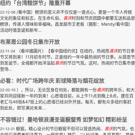
纽约「台湾糕饼节」隆重开幕
/看中国）糕饼的意义并不仅仅是一道点心，更是一个华人传统
22-12-06
文化的象征和标志，在生命礼俗、
喜庆
时刻和节庆团圆中都要互送和品尝
糕饼，传递人情味和幸福味。昌发超市王老板（摄影：Mandy/看中国）
活动时值圣诞和新年...
布莱恩公园冬日集市开放
（看中國圖片）【看中国纽约讯】在纽约，热闹而
喜庆
的节日季
22-11-24
节又将到来！11月初冬时节，正是纽约一年中最热闹的节日季。从感恩节
到圣诞节，全城都开始洋溢起
喜庆
的节日气氛。这时，热闹的节日集市便
登场...
必看：时代广场跨年庆 彩球降落与烟花绽放
），所以，无论您身在何处，都能拥有一份
喜庆
的跨年乐，和大
22-02-10
家共同迎接新一年的到来！心愿墙目前，从上午11点到晚上8点，建在百
老汇与46街&47街上的心愿墙已经对外开放。每天，都有众多纽约客赶
到此处，把写满对未来...
不容错过！曼哈顿浪漫圣诞橱窗秀 如梦如幻 精彩纷呈
橱窗。精心设计的节日橱窗不但可以营造热闹、
喜庆
的气氛，也
21-12-21
会吸引消费者的注意力，一探究竟！随后，“八仙过海，各显其能”，其他