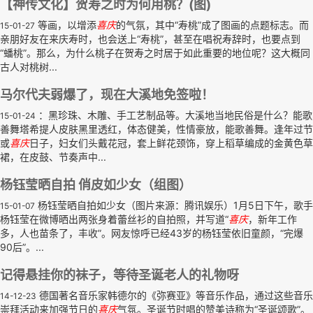
【神传文化】贺寿之时为何用桃？(图)
等画，以增添
喜庆
的气氛，其中“寿桃”成了图画的点题标志。而
15-01-27
亲朋好友在来庆寿时，也会送上“寿桃”，甚至在唱祝寿辞时，也要点到
“蟠桃”。那么，为什么桃子在贺寿之时居于如此重要的地位呢？这大概同
古人对桃树...
马尔代夫弱爆了，现在大溪地免签啦！
：黑珍珠、木雕、手工艺制品等。大溪地当地民俗是什么？能歌
15-01-24
善舞塔希提人皮肤黑里透红，体态健美，性情豪放，能歌善舞。逢年过节
或
喜庆
日子，妇女们头戴花冠，套上鲜花颈饰，穿上稻草编成的金黄色草
裙，在皮鼓、节奏声中...
杨钰莹晒自拍 俏皮如少女（组图）
杨钰莹晒自拍如少女（图片来源：腾讯娱乐）1月5日下午，歌手
15-01-07
杨钰莹在微博晒出两张身着蕾丝衫的自拍照，并写道“
喜庆
，新年工作
多，人也苗条了，丰收”。网友惊呼已经43岁的杨钰莹依旧童颜，“完爆
90后”。...
记得悬挂你的袜子，等待圣诞老人的礼物呀
德国著名音乐家韩德尔的《弥赛亚》等音乐作品，通过这些音乐
14-12-23
崇拜活动来加强节日的
喜庆
气氛。圣诞节时唱的赞美诗称为“圣诞颂歌”。