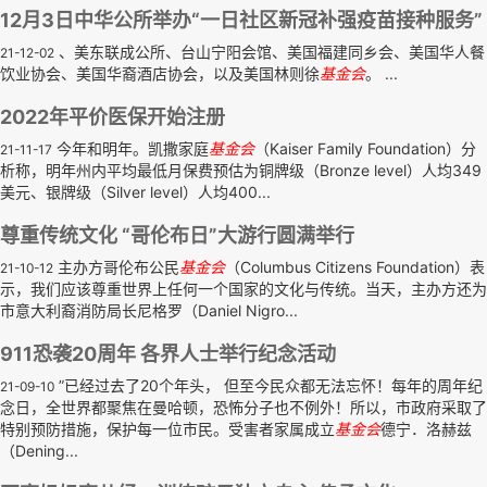
12月3日中华公所举办“一日社区新冠补强疫苗接种服务”
、美东联成公所、台山宁阳会馆、美国福建同乡会、美国华人餐
21-12-02
饮业协会、美国华裔酒店协会，以及美国林则徐
基金会
。 ...
2022年平价医保开始注册
今年和明年。凯撒家庭
基金会
（Kaiser Family Foundation）分
21-11-17
析称，明年州内平均最低月保费预估为铜牌级（Bronze level）人均349
美元、银牌级（Silver level）人均400...
尊重传统文化 “哥伦布日”大游行圆满举行
主办方哥伦布公民
基金会
（Columbus Citizens Foundation）表
21-10-12
示，我们应该尊重世界上任何一个国家的文化与传统。当天，主办方还为
市意大利裔消防局长尼格罗（Daniel Nigro...
911恐袭20周年 各界人士举行纪念活动
”已经过去了20个年头， 但至今民众都无法忘怀！每年的周年纪
21-09-10
念日，全世界都聚焦在曼哈顿，恐怖分子也不例外！所以，市政府采取了
特别预防措施，保护每一位市民。受害者家属成立
基金会
德宁．洛赫兹
（Dening...