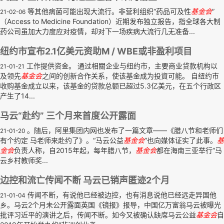
等其他病菌可能出现大流行。非营利组织“药品可及性
基金会
”
21-02-06
（Access to Medicine Foundation）近期发布独立报告，指全球各大制
药公司虽加大力度应对疫情，却对下一场疾病大流行几无准备...
纽约市宣布2.1亿美元资助M / WBE或非盈利项目
工作提供资金。 通过相關企业与纽约市，主要商业贷款机构以
21-01-21
及领先
基金会
之间的创新合作关系，使该基金成为投資可能。 自纽约市
收购基金成立以来，该基金的贷款总额已超过5.3亿美元，在五个行政区
产生了14...
马云“赴约” 三个月来首度公开露面
。随后，阿里集团内网也发布了一篇文章——《腊八节和老师们
21-01-20
有个约定 马老师来赴约了》。“马云公益
基金会
”也向媒体证实了此事。
基
金会
负责人称，自2015年起，每年腊八节，
基金会
都在海南三亚举行“马
云乡村教师奖...
边控和流亡传闻不断 马云已销声匿迹2个月
传闻不断，有说他已经被边控，也有消息说他已经远走异国他
21-01-04
乡。马云2个月未公开露面英国《镜报》报导，中国亿万富翁马云被曝光
批评习近平的演讲之后，传闻不断。如今又被确认缺席马云公益
基金会
自