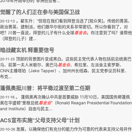
2019年开始举办的“非洲创业者...
觉醒了的人们正在参与美国保卫战
。翟东升：“但现在我们看到拜登当选了[观众笑]。传统的菁英、
20-12-13
政治菁英、建制派，他们跟华尔街的关系非常密切。所以你看到了，对
吧？川普一直说，拜登的儿子有什么全球
基金会
。你注意到了吗？谁帮他
（拜登的儿子）建...
暗战藏玄机 释重要信号
顶部的背景图片变成黑白。这些民主党代表人物包括前总统奥巴
20-11-25
马、前第一夫人米歇尔、奥巴马
基金会
、希拉里、左派金主索罗斯、
CNN主播塔珀（Jake Tapper）、加州州长纽森、民主党参议员科里．
布克...
蓬佩奥挺川普：将平稳过渡至第二任期
。 蓬佩奥再次确认中共是首要威胁 11月10日，美国国务卿蓬佩
20-11-16
奥在华盛顿“里根总统
基金会
”（Ronald Reagan Presidential Foundation
and Institute）自由与民主...
ACS宣布实施“父母支持父母”计划
发展，以确保他们有充分的能力作为可靠的代表来支持父母并作
20-10-26