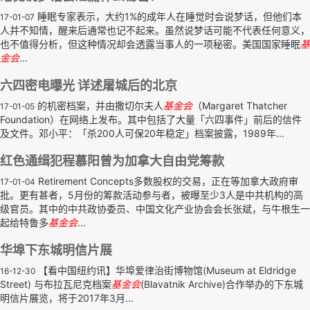
睡眠专家表示，大约1%的成年人在睡觉时会说梦话，但他们本
17-01-07
人并不知情，醒来后通常也记不起来。虽然说梦话可能不代表任何意义，
也不值得分析，但这种情况却会透露当事人的一项秘密。美国国家睡眠
基
金会
...
六四密电曝光 详述屠城后的北京
的机密档案，并由撒切尔夫人
基金会
（Margaret Thatcher
17-01-05
Foundation）在网络上发布。其中包括了大量「六四事件」前后的信件
及文件。邓小平：「杀200人可保20年稳定」档案披露，1989年...
红色通缉犯程慕阳曾为加拿大自由党筹款
Retirement Concepts多数股权的交易，正在等加拿大政府审
17-01-04
批。更有甚者，5月份的筹款活动参与者，被曝至少3人是中共机构的高
级官员。其中的中共政协委员、中国文化产业协会会长张斌，与牛根生一
起给特鲁多
基金会
...
华埠下东城明信片展
【看中国纽约讯】华埠爱律治街博物馆(Museum at Eldridge
16-12-30
Street) 与布拉瓦尼克档案
基金会
(Blavatnik Archive)合作举办的下东城
明信片展览，将于2017年3月...