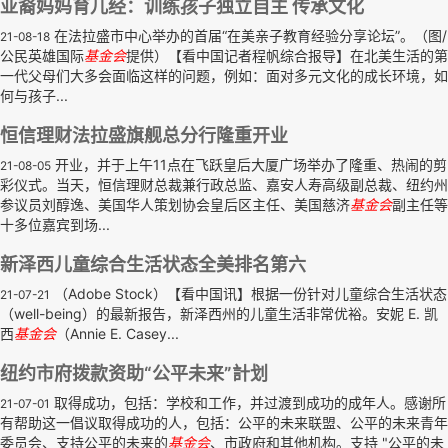
亚裔妈妈育儿经：训练孩子独立自主 传承文化
在法拉盛市中心举办的首届“在美亲子教育经验分享论坛”。（图/
21-08-18
公民英雄国际
基金会
提供）【看中国记者程帆综合报导】在北美生活的第
一代父母们大多会面临这样的问题，例如：面对多元文化的成长环境，如
何与孩子...
恒信理财法拉盛旗舰总分行隆重开业
开业，并于上午11点在飞跃皇后大厦广场举办了隆重、热闹的剪
21-08-05
彩仪式。当天，恒信理财总裁兼行政总监、嘉安人寿高级副总裁、纽约州
参议员刘醇逸、美国华人策划协会皇后区主任、美国慈济
基金会
副主任等
十多位嘉宾到场...
新泽西儿童综合生活状态全美排名第六
（Adobe Stock）【看中国讯】根据一份针对儿童综合生活状态
21-07-21
（well-being）的最新报告，新泽西州的儿童生活非常优裕。安妮 E. 凯
西
基金会
（Annie E. Casey...
纽约市府拨款资助“公平未来”計划
取得成功，包括：学校和工作，并过渡到成功的成年人。感谢所
21-07-01
有帮助这一倡议取得成功的人，包括：公平的未来联盟、公平的未来青年
委员会、支持公平的未来的
基金会
、市政府和其他机构。支持 "公平的未