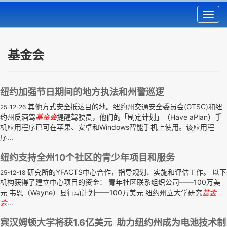
Toggl
navig
基金会
纽约加强节日期间的地方执法和州警巡逻
其他方式安全抵达目的地。纽约州交通安全委员会(GTSC)和纽
25-12-26
约州反酒驾
基金会
提醒驾驶员，他们的「制定计划」（Have aPlan）手
机应用程序已可在苹果、安卓和Windows智能手机上使用。该应用程
序...
纽约支持全州10个社区的青少年项目和服务
研究所的YFACTS中心合作，指导规划、实施和评估工作。 以下
25-12-18
机构获得了建立中心项目的资金： 青年社区联系组织公司——100万美
元 韦恩（Wayne）县行动计划——100万美元 纽约州立大学研究
基金
会
...
宾汉姆顿大学将获1.6亿美元 助力纽约州成为电池技术制