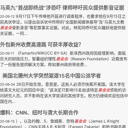
马英九“首战即终战”涉恐吓 律师呼吁民众提供影音证据
9月17日下午传唤他开庭进行调查程序，也要求他在9月15日之
20-09-12
前具状举证，以提出自诉状中所称的“全国新闻媒体报导”及“马英九文教
基金会
录影录音”等犯罪事实证据。对此，林宪同呼吁民众踊跃地提供相
关证据，一同...
外包新州收费高速路 可获丰厚收益？
（Famartin/WIKI/CC BY-SA）新泽西州政府因疫情影响，面临
20-09-11
巨大的财政压力，智囊组织理性
基金会
（Reason Foundation）近期发布
了一份报告提供解决方案，称如果州政府将收费...
美国北德州大学突然驱逐15名中国公派学者
26日开始生效，意思是，这些人必须尽快离开美国。该大学在
20-09-04
给英文大纪元的回应中说：“该决定只影响15名由该特定
基金会
资助的访
问研究人员，并不影响在该大学就读的其他学生。校方仍继续欢迎包括中
国在内...
爆料：CNN、纽时与清大长期合作
），以及约翰．S．詹姆斯．奈特
基金会
（James L.Knight
20-08-15
Foundation）。CNN主持人扎卡利亚（Fareed Zakaria）和脸书副总裁