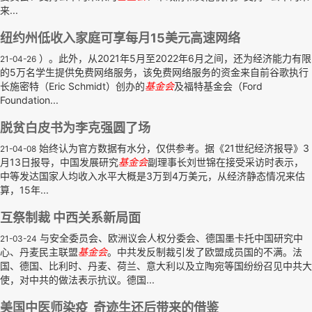
来...
纽约州低收入家庭可享每月15美元高速网络
）。此外，从2021年5月至2022年6月之间，还为经济能力有限
21-04-26
的5万名学生提供免费网络服务，该免费网络服务的资金来自前谷歌执行
长施密特（Eric Schmidt）创办的
基金会
及福特基金会（Ford
Foundation...
脱贫白皮书为李克强圆了场
始终认为官方数据有水分，仅供参考。据《21世纪经济报导》3
21-04-08
月13日报导，中国发展研究
基金会
副理事长刘世锦在接受采访时表示，
中等发达国家人均收入水平大概是3万到4万美元，从经济静态情况来估
算，15年...
互祭制裁 中西关系新局面
与安全委员会、欧洲议会人权分委会、德国墨卡托中国研究中
21-03-24
心、丹麦民主联盟
基金会
。中共发反制裁引发了欧盟成员国的不满。法
国、德国、比利时、丹麦、荷兰、意大利以及立陶宛等国纷纷召见中共大
使，对中共的做法表示抗议。德国...
美国中医师染疫 奇迹生还后带来的借鉴