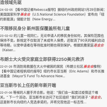
造领域先驱
【看中国记者Rebecca报导】据纽约州政府网站1月29日新闻：
24-02-05
美国国家科学
基金会
（U.S.National Science Foundation）宣布向「纽
约新能源」储能计划（New Energy...
不限移民身分 新州医保覆盖所有儿童
的儿童一视同仁，无论申请人的移民身份如何，其保险范围也
23-02-02
保持不变。新规定不仅取消了未成年人保费，还取消了90天的福利启动
等待期，以使申请者在等待批准时期也得到保护。根据凯撒家庭
基金会
（Kaiser...
布朗士大火受灾家庭立即获得2250美元救济
市消防局救援在大火中被困的居民（布朗士社区
基金会
推特）
22-01-26
【看中国记者程帆纽约报导】纽约市长亚当斯（Eric Adams）和市长推
进基金（Mayor'S Fund To Advance New...
亚当斯市长上任的新年新开端
等候的人握手并合影。他说："我们会一起度过疫情这个难
22-01-06
关。” 下一个活动，亚当斯市长访问了社区组织 "我们的孩子 "
基金会
，
这是新市长向纽约人竞选承诺的，并将兑现他这一标志性...