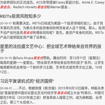
为收养团队的正式成员。ACS非常感谢Casey家庭计划，Annie E. Casey
基金会
，Redlich Horwitz
基金会
和Warner基金...
REITs投资风险知多少
和需要决定。REITs已经成为美国一个投资领域的宠儿，由于其
20-10-17
丰富的灵活性，为数众多的投资者纷纷将资金进入这个领域。那么，投资
不动产信托投资
基金会
有哪些风险呢？首先，是资产本身的风险。REITs
产品只是把固定资产做了证券化...
家里的法拉盛文艺中心：把全球艺术带给来自世界的孩
子
由Guru Krupa
基金会
赞助。播出时间：至12月11日（星期五）
20-10-15
每周的星期一～星期五。“把全球艺术带给来自世界的孩子”系列，让学生
每周都有机会参加一个新的学习主题、艺术形式或世界文化之旅。10月
12日...
习近平复读机式的“经济国师”
……不过，根据官媒《新京报》2015年9月12日报导，林毅夫参
20-09-21
加“首届思想中国论坛暨北京当代经济学
基金会
成立大会”时表示，中国可
能在5年后（2020年底之前）跻身高收入国家之列，成为继韩国、台湾
之后，第三个从低收入...