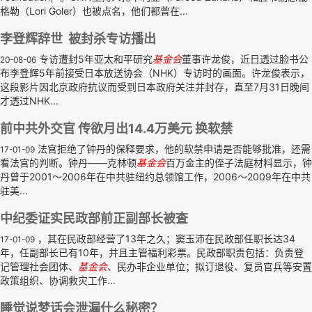
格勒（Lori Goler）也被点名，他们都曾在...
李登辉辞世 被封杀专访播出
专访遭封5年亚太和平研究
基金会
董事许龙俊，近日透过脸书公
20-08-06
布李登辉5年前接受日本放送协会（NHK）专访时的画面。许龙俊表示，
这段影片因北京政府抗议而受到日本政府关注并封存，直至7月31日晚间
才透过NHK...
前中共外交官 传欲月出14.4万美元 换软禁
法官拒绝了钟丹的保释要求，他的软禁申请是否能够批准，还需
17-01-09
看法官的判断。钟丹——克林顿
基金会
百万金主的侄子法庭材料显示，钟
丹曾于2001〜2006年在中共驻纽约总领馆工作，2006〜2009年在中共
驻美...
中纪委证实民政部前正副部长被查
，其在民政部经营了13年之久；窦玉沛在民政部任职长达34
17-01-09
年，任副部长已有10年，并且主管福利彩票。民政部职责包括：负责登
记管理社会团体、
基金会
、民办非企业单位；拟订退役、复员官兵等安置
政策组织、协调救灾工作...
睡觉说梦话会泄漏什么秘密？