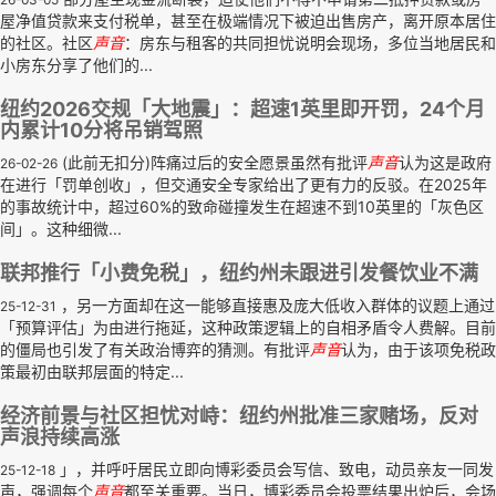
屋净值贷款来支付税单，甚至在极端情况下被迫出售房产，离开原本居住
的社区。社区
声音
：房东与租客的共同担忧说明会现场，多位当地居民和
小房东分享了他们的...
纽约2026交规「大地震」：超速1英里即开罚，24个月
内累计10分将吊销驾照
(此前无扣分)阵痛过后的安全愿景虽然有批评
声音
认为这是政府
26-02-26
在进行「罚单创收」，但交通安全专家给出了更有力的反驳。在2025年
的事故统计中，超过60%的致命碰撞发生在超速不到10英里的「灰色区
间」。这种细微...
联邦推行「小费免税」，纽约州未跟进引发餐饮业不满
，另一方面却在这一能够直接惠及庞大低收入群体的议题上通过
25-12-31
「预算评估」为由进行拖延，这种政策逻辑上的自相矛盾令人费解。目前
的僵局也引发了有关政治博弈的猜测。有批评
声音
认为，由于该项免税政
策最初由联邦层面的特定...
经济前景与社区担忧对峙：纽约州批准三家赌场，反对
声浪持续高涨
」，并呼吁居民立即向博彩委员会写信、致电，动员亲友一同发
25-12-18
声，强调每个
声音
都至关重要。当日，博彩委员会投票结果出炉后，会场