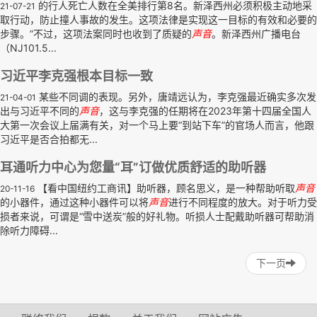
的行人死亡人数在全美排行第8名。新泽西州必须积极主动地采
21-07-21
取行动，防止撞人事故的发生。这项法律是实现这一目标的有效和必要的
步骤。”不过，这项法案同时也收到了质疑的
声音
。新泽西州广播电台
（NJ101.5...
习近平李克强根本目标一致
某些不同调的表现。另外，唐靖远认为，李克强最近确实多次发
21-04-01
出与习近平不同的
声音
，这与李克强的任期将在2023年第十四届全国人
大第一次会议上届满有关，对一个马上要“到站下车”的官场人而言，他跟
习近平是否合拍都无...
耳通听力中心为您量“耳”订做优质舒适的助听器
【看中国纽约工商讯】助听器，顾名思义，是一种帮助听取
声音
20-11-16
的小器件，通过这种小器件可以将
声音
进行不同程度的放大。对于听力受
损者来说，可谓是“雪中送炭”般的好礼物。听损人士配戴助听器可帮助消
除听力障碍...
下一页