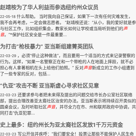
赵靖桉为了华人利益而参选纽约州众议员
什么帮助。 当时我向自己保证，如果下一次有任何灾难发生，
22-05-18
我不会再考虑，一定会做志愿者。 ”赵靖桉还说：“从小，我的爱好就是参
与社区工作，比如组织集会，教家长如何让学校或当局听到他们的
声
音
。”*保护社区安全是一件最重要...
为打击“枪枝暴力” 亚当斯组建菁英团队
，必须“停止这种做法”，而且要用一个适当的方式来记录警察的
22-03-29
行为。这样，“如果一名警察正在和一个带枪的人在地面上摔跤，就不必
担心有人拿著相机在头上给他们拍照。” 反对
声音
新成立的工作小组遭到
了一些专家的反对，包括...
“仇亚”攻击不断 亚当斯虚心寻求社区见意
还要求参与者把未来得及提出的问题交给市长办公室社区联络
22-03-23
部，提出合理改善亚太裔社区治安的办法。亚当斯表示将持续召开类似的
圆桌会议，及时听取社区
声音
，并尽全力在市、州和联邦政府中协调，共
同打击“仇亚犯罪...
史上最多：纽约州长为亚太裔社区发放1千万元资金
写公开信并疾呼：“我们要安全！投票让那些不能保护人民生命
22-03-23