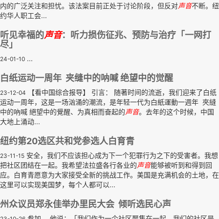
内的广泛关注和担忧。该法案目前正处于讨论阶段，但反对
声音
不断。纽
约华人职工会...
听见幸福的
声音
：听力损伤征兆、预防与治疗「一网打
尽」
...
24-01-10
白纸运动一周年 夹缝中的呐喊 绝望中的觉醒
【看中国综合报导】 引言： 随著时间的流逝，我们迎来了白纸
23-12-04
运动一周年，这是一场汹涌的潮流，是年轻一代为白紙運動一週年 夾縫
中的吶喊 絕望中的覺醒、为真相而奋起的
声音
。去年的这个时候，中国
大地上涌动...
纽约第20选区共和党参选人白育青
安全，我们不应该担心成为下一个犯罪行为之下的受害者。我想
23-11-15
把社区团结在一起。我希望法拉盛各行各业的
声音
能够被听到和得到回
应。白育青愿意为大家接受全新的挑战工作。美国是充满机会的土地，在
这里可以实现美国梦，每个人都可以...
州众议员郑永佳举办里民大会 倾听选民心声
参加。 他说：「我们作为一个社区聚集在一起，我们的社区是
23-10-26