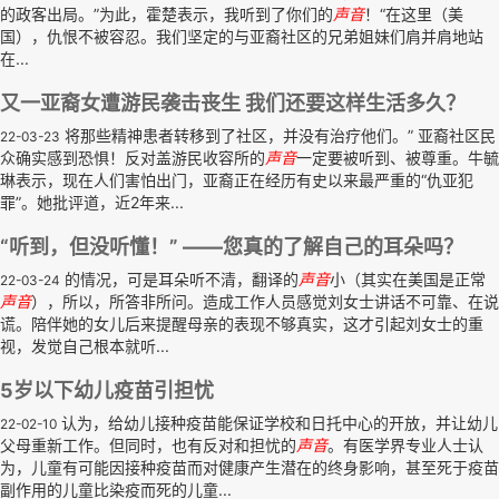
的政客出局。”为此，霍楚表示，我听到了你们的
声音
！“在这里（美
国），仇恨不被容忍。我们坚定的与亚裔社区的兄弟姐妹们肩并肩地站
在...
又一亚裔女遭游民袭击丧生 我们还要这样生活多久？
将那些精神患者转移到了社区，并没有治疗他们。” 亚裔社区民
22-03-23
众确实感到恐惧！反对盖游民收容所的
声音
一定要被听到、被尊重。牛毓
琳表示，现在人们害怕出门，亚裔正在经历有史以来最严重的“仇亚犯
罪”。她批评道，近2年来...
“听到，但没听懂！” ——您真的了解自己的耳朵吗？
的情况，可是耳朵听不清，翻译的
声音
小（其实在美国是正常
22-03-24
声音
），所以，所答非所问。造成工作人员感觉刘女士讲话不可靠、在说
谎。陪伴她的女儿后来提醒母亲的表现不够真实，这才引起刘女士的重
视，发觉自己根本就听...
5岁以下幼儿疫苗引担忧
认为，给幼儿接种疫苗能保证学校和日托中心的开放，并让幼儿
22-02-10
父母重新工作。但同时，也有反对和担忧的
声音
。有医学界专业人士认
为，儿童有可能因接种疫苗而对健康产生潜在的终身影响，甚至死于疫苗
副作用的儿童比染疫而死的儿童...