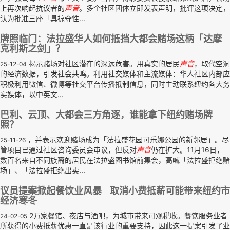
上再次响起抗议者的
声音
。多个社区团体立即发表声明，批评这项决定，
认为批准三座「具掠夺性...
牌照临门：法拉盛华人如何抵挡大都会赌场这柄「达摩
克利斯之剑」？
揭示赌场对社区潜在的深远危害。用真实的居民
声音
，取代空洞
25-12-04
的经济数据，引发社会共鸣。利用社交媒体和主流媒体：华人社区内部应
积极利用微信、微博等社交平台传播抵制信息，同时主动联系纽约各大务
实媒体，以中英文...
巴利、云顶、大都会三方角逐，谁能拿下纽约赌场牌
照？
，并表示欢迎赌场成为「法拉盛花园可乐娜公园的新邻居」。尽
25-11-26
管项目已通过社区咨询委员会审议，但反对
声音
仍在扩大。11月16日，
数百名来自不同族裔的居民在法拉盛图书馆前集会，高喊「法拉盛拒绝赌
场」、「法拉盛拒绝出卖...
议员提案掀起餐饮业风暴 取消小费抵薪可能带来纽约市
经济寒冬
2万家餐馆、夜店与酒吧，为城市带来可观税收。餐饮服务业者
24-02-05
所获得的小费抵薪优惠一直是该行业的重要支持，因此这一提案引发了业