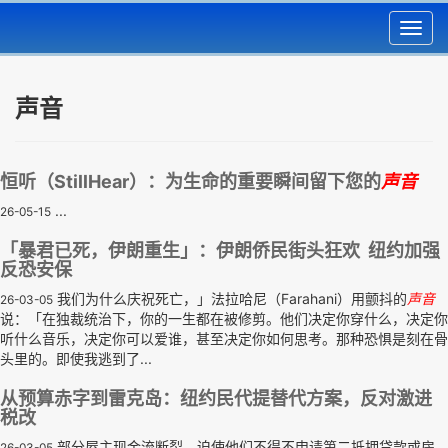
Toggl
navig
声音
恒听（StillHear）：为生命的重要瞬间留下您的
声音
...
26-05-15
「暴君已死，伊朗重生」：伊朗侨民街头狂欢 纽约加强
反恐安保
我们为什么庆祝死亡，」法拉哈尼（Farahani）用颤抖的
声音
26-03-05
说：「在独裁统治下，你的一生都在被修剪。他们决定你穿什么，决定你
听什么音乐，决定你可以爱谁，甚至决定你如何思考。那种恐惧是刻在骨
头里的。即使我逃到了...
从预算赤字到雷克岛：纽约民代提替代方案，反对激进
税改
部分屋主现金流断裂，迫使他们不得不申请第二抵押贷款或房
26-03-05