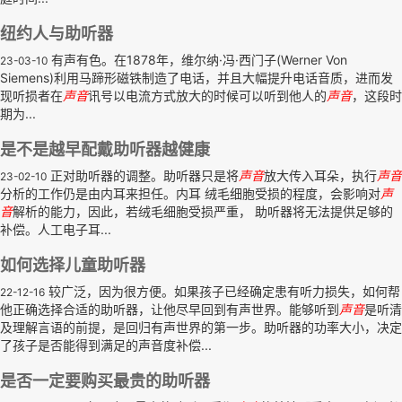
纽约人与助听器
有声有色。在1878年，维尔纳·冯·西门子(Werner Von
23-03-10
Siemens)利用马蹄形磁铁制造了电话，并且大幅提升电话音质，进而发
现听损者在
声音
讯号以电流方式放大的时候可以听到他人的
声音
，这段时
期为...
是不是越早配戴助听器越健康
正对助听器的调整。助听器只是将
声音
放大传入耳朵，执行
声音
23-02-10
分析的工作仍是由内耳来担任。内耳 绒毛细胞受损的程度，会影响对
声
音
解析的能力，因此，若绒毛细胞受损严重， 助听器将无法提供足够的
补偿。人工电子耳...
如何选择儿童助听器
较广泛，因为很方便。如果孩子已经确定患有听力损失，如何帮
22-12-16
他正确选择合适的助听器，让他尽早回到有声世界。能够听到
声音
是听清
及理解言语的前提，是回归有声世界的第一步。助听器的功率大小，决定
了孩子是否能得到满足的声音度补偿...
是否一定要购买最贵的助听器