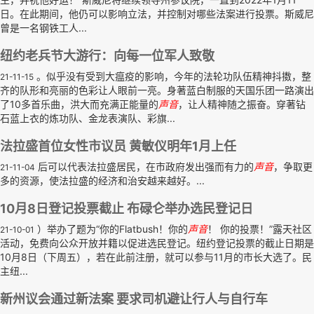
日。在此期间，他仍可以影响立法，并控制对哪些法案进行投票。斯威尼
曾是一名钢铁工人...
纽约老兵节大游行：向每一位军人致敬
。似乎没有受到大瘟疫的影响，今年的法轮功队伍精神抖擞，整
21-11-15
齐的队形和亮丽的色彩让人眼前一亮。身著蓝白制服的天国乐团一路演出
了10多首乐曲，洪大而充满正能量的
声音
，让人精神随之振奋。穿著钻
石蓝上衣的炼功队、金龙表演队、彩旗...
法拉盛首位女性市议员 黄敏仪明年1月上任
后可以代表法拉盛居民，在市政府发出强而有力的
声音
，争取更
21-11-04
多的资源，使法拉盛的经济和治安越来越好。...
10月8日登记投票截止 布碌仑举办选民登记日
）举办了题为“你的Flatbush！你的
声音
！ 你的投票！”露天社区
21-10-01
活动，免费向公众开放并籍以促进选民登记。纽约登记投票的截止日期是
10月8日（下周五），若在此前注册，就可以参与11月的市长大选了。民
主纽...
新州议会通过新法案 要求司机避让行人与自行车