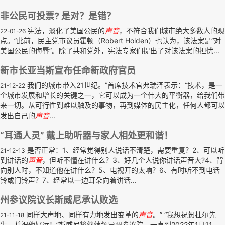
非公民可投票? 是对？是错？
宪法，淡化了美国公民的
声音
，不符合我们城市绝大多数人的观
22-01-26
点。”此前，民主党市议员霍顿（Robert Holden）也认为，该法案是“对
美国公民的侮辱”。除了共和党外，宪法专家们提出了对该法案的担忧...
新市长亚当斯宣布任命新政府官员
我们的城市带入21世纪。”首席技术官弗瑞泽表示：“技术，是一
21-12-22
个城市发展和增长的关键之一，它可以成为一个伟大的平衡器，给我们带
来一切。从可行性到难以触及的事物，再到媒体的民主化，任何人都可以
发出自己的
声音
...
“耳通人灵” 戴上助听器与家人相处更和谐！
是否正常：1、经常觉得别人说话不清楚，需要重复？2、可以听
21-12-13
到讲话的
声音
，但听不懂在讲什么？3、好几个人说你讲话声音大?4、背
向别人时，不知道他在讲什么？5、电视开的太响？6、有时听不到电话
铃或门铃声？7、经常以一边耳朵向着讲话...
州参议院议长斯威尼承认败选
同样大声地、同样有力地发出变革的
声音
。” “我想祝贺杜尔先
21-11-18
生，并祝他好运！”斯威尼将继续领导州参议院，一直到2022年1月11