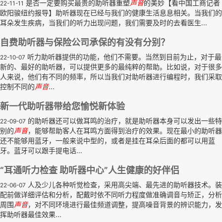
是否一定要购买最贵的助听器重塑
声音
的美妙【看中国工商记者
22-11-11
欧阳骏纽约报导】助听器现在已经与我们的健康生活息息相关。当我们的
耳朵发生疾病，当我们的听力出现问题，我们需要及时的去看医生...
自费助听器与保险公司承保的有没有分别？
听力助听器提供的功能，他们不需要。当然到目前为止，对于最
22-10-07
新的、最好的助听器，可以提供更多的最纯粹的帮助。比如说，对于很多
人来说，他们有不同的频率，所以当我们对助听器进行编程时，我们采取
控制不同的
声音
...
新一代助听器带给您愉悦新体验
的助听器还可以做耳鸣的治疗，就是助听器本身可以发出一些特
22-09-07
别的
声音
，能够帮助客人在耳鸣方面得到治疗的效果。现在最小的助听器
还不能够用蓝牙，一般来说中型的，或者是挂在耳朵后面的都可以用蓝
牙。蓝牙可以跟手提电话...
“耳通听力检查 助听器中心”人生健康的好伴侣
人及少儿各种听觉检查，采用高尖端、最先进的助听器技术。装
22-06-07
配前做详细评估和分析，配戴时依不同听力程度做准确调音与矫正，分析
周围
声音
，对不同环境进行最佳频道调整，提高噪音背景的辨识能力，发
挥助听器最佳效果...