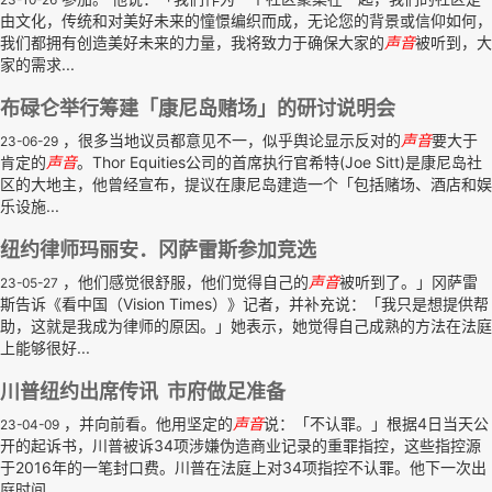
由文化，传统和对美好未来的憧憬编织而成，无论您的背景或信仰如何，
我们都拥有创造美好未来的力量，我将致力于确保大家的
声音
被听到，大
家的需求...
布碌仑举行筹建「康尼岛赌场」的研讨说明会
，很多当地议员都意见不一，似乎舆论显示反对的
声音
要大于
23-06-29
肯定的
声音
。Thor Equities公司的首席执行官希特(Joe Sitt)是康尼岛社
区的大地主，他曾经宣布，提议在康尼岛建造一个「包括赌场、酒店和娱
乐设施...
纽约律师玛丽安．冈萨雷斯参加竞选
，他们感觉很舒服，他们觉得自己的
声音
被听到了。」冈萨雷
23-05-27
斯告诉《看中国（Vision Times）》记者，并补充说：「我只是想提供帮
助，这就是我成为律师的原因。」她表示，她觉得自己成熟的方法在法庭
上能够很好...
川普纽约出席传讯 市府做足准备
，并向前看。他用坚定的
声音
说：「不认罪。」根据4日当天公
23-04-09
开的起诉书，川普被诉34项涉嫌伪造商业记录的重罪指控，这些指控源
于2016年的一笔封口费。川普在法庭上对34项指控不认罪。他下一次出
庭时间...