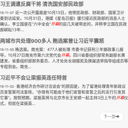
习王调遣反腐干将 清洗国安部民政部
近一次公开露面是10月13日，他带民政部、财政部、国家卫计
16-11-07
委到访延安。10月31日，港媒《星岛日报》援引接近民政部的消息人士
确认，李立国是在“六中全会”
开幕
的前几天被带走的，并称李立国在民政
部耕耘13年...
两城市共处理900多人 贿选案曾让习近平震怒
贿选案。南充案：477人被处理 市委书记获刑三年据政事儿报
16-11-05
导，10月27日南充市第六次党代会
开幕
。四川省委组织部常务副部长黄
建发，省委组织部部务委员、人才处处长胡振凯及换届选举指导组成员等
专程到会。南充...
习近平不会让梁振英连任特首
‧香港经济合作研讨洽谈会”的原因是，为了留港处理青年新政议
16-11-02
员宣誓案司法复核，“亦很有可能由于他们宣誓和宣誓之后的言行引发其
它事”。按照预期，梁振英将与北京市长王安顺一起主持3日上午的
开幕
仪
式，但就在梁振英...
下一页