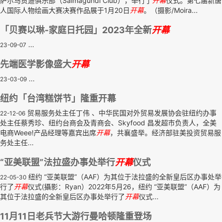
萨尔马贡迪俱乐部（Salmagundi Club），举行了
开幕
仪式。第七届新唐
人国际人物绘画大赛决赛作品展于1月20日
开幕
。（摄影/Moira...
「贝赛以琳-家庭日托园」2023年全新
开幕
...
23-09-07
先端医学影像盛大
开幕
...
23-03-09
纽约「台湾糕饼节」隆重开幕
贸易服务处主任丁伟 、中华民国对外贸易发展协会驻纽约办事
22-12-06
处主任蔡秀珍、纽约台商会及青商会、Skyfood 昌发超市负责人，全美
电商Weee!产品经理等嘉宾出席
开幕
，共襄盛举。经济部驻美投资贸易服
务处主任...
“亚美联盟”法拉盛办事处举行
开幕
仪式
纽约 “亚美联盟”（AAF）为其位于法拉盛的全新皇后区办事处举
22-05-30
行了
开幕
仪式(攝影：Ryan）2022年5月26，纽约 “亚美联盟”（AAF）为
其位于法拉盛的全新皇后区办事处举行了
开幕
仪式...
11月11日老兵节大游行曼哈顿隆重登场