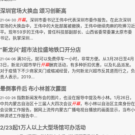
深圳官场大换血 颂习创新高
开幕
。深圳市委书记王伟中代表深圳市委作报吿。在此次深圳
21-04-30
官场的大换血中，王伟中的大批部属被撤换，王伟中继续肉麻的吹捧习近
平。现年59岁的王伟中，曾任科技部副部长、山西省委常委兼太原市委
书记，执掌深圳...
“新龙兴”超市法拉盛地铁口开分店
满30元，就可以免费停车一小时，非常方便。从3月28日至4月
21-04-06
3日，新龙兴超市举行
开幕
酬宾活动，有多种折扣优惠，以及礼品派发。
对于疫情下不少商家关门或缩减经营，为何新龙兴超市反其道而行之，负
责人表示，2019...
晕倒事件后 布小林首次露面
指数新闻发布会的图片，也没在报导中提及布小林。1月26日，
21-03-26
中共内蒙古自治区十三届人大四次会议
开幕
，布小林以自治区主席身份在
会议做工作报告。据网上流传内蒙古广播电视台播放的画面显示，当布小
林讲述工作报告中...
2/23起1万人以上大型场馆可办活动