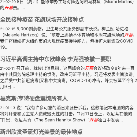
8日（周四）能够举办主场对阵迈阿密马林鱼（Miami Marlins）
21-02-20
的
开幕
赛。...
全民接种疫苗 花旗球场开放接种点
5,000剂药物。卫生与公共服务部副市长说。梅兰妮·哈佐格
21-02-15
（Melanie Hartzog）说：“随着上周扬基体育场和本周花旗球场的
开幕
，
我们将继续扩大纽约市的大规模疫苗接种能力，包括扩大到遭受COVID-
19...
习近平高调主持中东欧峰会 李克强被撤一要职
召开前，就传出消息指，这届峰会的
开幕
会议将改变8年来一直
21-02-11
由中共国务院总理主持的惯例，改由习近平主持，习还将发表主旨演讲。
之后受中共新冠病毒(又称中共病毒，COVID-19)冲击，峰会被延至今年2
月9日...
福克斯:亨特硬盘震惊所有人
说：“我有许多可靠的消息来源告诉我，这款笔记本电脑的内容
21-01-13
将对拜登和民主党人造成毁灭性的打击。”1月11日晚上，汉尼蒂在他的
“肖恩．汉尼蒂秀（The Sean Hannity Show）”
开幕
独白中发表...
新州欣赏圣诞灯光美景的最佳地点