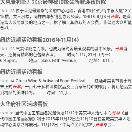
大风暴将临？北京最神秘顶级会所被连夜拆除
位于香港最繁华的金融中心地段，香港中环银行街中银大厦13至
16-11-28
15楼，共三层楼，同样由邓永锵创办及经营。1991年9月8日
开幕
，是香
港富人饭局聚会的地点之一。据了解，其收取的入会费，非普通大众所能
负担...
纽约近期活动看板2016年11月(4)
气氛伴随之而来，也成为纽约客最爱观看的城市风景。
开幕
当
16-11-23
天，还将有精彩的芭蕾舞表演。 时间：11月21日（周一）
6:45pm。 地点：Saks Fifth Avenue。 地址： 611...
纽约近期活动看板
Crush Wine & Artisanal Food Festival 红酒与美食节将于周
16-11-14
末正式
开幕
。一百七十多种酒类饮品及上百家纽约市的餐厅，将让您品尝
到精品的美味佳肴。 时间：11月...
大华府社区活动看板
当代中国工笔画名家邀请展11/12于美京华人活动中心
开幕
《当
16-11-11
代中国工笔画家展》将于2016年11月12日至12月10日在盖城美京华人活
动中心美京艺廊展出。11月12日下午两点至四点举行
开幕
茶会...