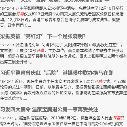
办主任张晓明即从公众视野中消失。先后缺席了12月10日举行
16-12-14
的工展会
开幕
仪式和13日港府举办南京大屠杀死难者国家公祭日纪念活
动。12月13日晚，香港广东青年总会在湾仔会展举行成立典礼，梁振
英、政务司司长...
梁振英被〝亮红灯〞 下一个是张晓明？
汉江泄的文章〝小明不见了 太阳如常升起 中联办换班在望〞。
16-12-13
文章说：工展会10号
开幕
，主办单位厂商会原本邀请了中联办主任张晓
明，但是在周五清早接到张晓明的缺席通知。事实上张晓明过去两年都有
出席工展会开幕礼...
习近平整肃曾庆红〝后院〞 港媒曝中联办换马在即
近日，现任中联办主任张晓明缺席香港工展会
开幕
仪式，引起舆
16-12-11
论界的关注与猜测。日前，以炮轰中联办、梁振英和张德江而闻名朝野的
香港《成本》再次刊发汉江泄的评论文章，指张晓明在梁振英宣布放弃连
任竞选后罕见...
习发四大禁令 温家宝腾退公房一事再受关注
。据当时官媒报导，2013年3月2日，离当年全国人代会
开幕
只
16-12-01
有3天时间，“国务院总理温家宝像往常一样在中南海的办公室里批阅文