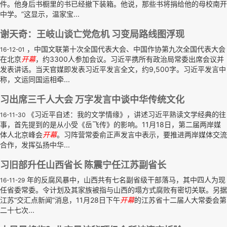
件。他身后书橱里的书已经撤下装箱。他说，那些书将捐给他的母校南开
中学。”这显示，温家宝...
谢天奇：王岐山谈亡党危机 习变局路线图浮现
，中国文联第十次全国代表大会、中国作协第九次全国代表大会
16-12-01
在北京
开幕
，约3300人参加会议。习近平携所有政治局常委出席会议并
发表讲话。当天官媒即发表习近平发言全文，约9,500字。习近平发言中
称，文运同国运相牵...
习出席三千人大会 万字发言中谈中华传统文化
《习近平自述：我的文学情缘》，讲述习近平熟读文学经典的往
16-11-30
事，首先提到的是从小受《岳飞传》的影响。11月18日，第二届两岸媒
体人北京峰会
开幕
。习阵营常委俞正声发言中表示，要推进两岸媒体交流
合作，发挥弘扬中华...
习旧部升任山西省长 陈震宁任江苏副省长
年的反腐风暴中，山西共有七名副省级干部落马，其中四人为现
16-11-29
任省委常委。令计划及其家族被指与山西的塌方式腐败有密切关联。另据
江苏“交汇点新闻”消息，11月28日下午
开幕
的江苏省十二届人大常委会第
二十七次...