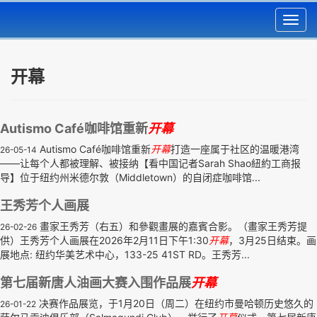
Toggl
navig
开幕
Autismo Café咖啡馆重新
开幕
Autismo Café咖啡馆重新
开幕
打造一座属于社区的温暖港湾
26-05-14
——让每个人都被理解、被接纳【看中国记者Sarah Shao紐約工商报
导】位于纽约州米德尔敦（Middletown）的自闭症咖啡馆...
王秀芳个人画展
畫家王秀芳（右五）和參觀畫展的嘉賓合影。（畫家王秀芳提
26-02-26
供）王秀芳个人画展在2026年2月11日下午1:30
开幕
，3月25日结束。画
展地点: 纽约华美艺术中心，133-25 41ST RD。王秀芳...
第七届新唐人油画大赛入围作品展
开幕
决赛作品展览，于1月20日（周二）在纽约市曼哈顿历史悠久的
26-01-22