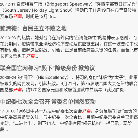
奇波特赛车场（Bridgeport Speedway）“泽西南部节日灯光秀”
20-12-11
（South Jersey Holiday Light Show）活动已于11月19日在布里奇波特
赛车场
开幕
，时间是12月19...
赖清德：台民主立不败之地
的热情，她对台商在海外实践“台湾能帮忙”的精神表示感谢，而
20-10-03
在此期间，疫情带来全球经济秩序变动及供应链重组，在这一波变动中也
有新机会，把握这些挑战、机会，正是目前政府最关键的任务。而台北市
长柯文哲也于
开幕
...
联合国官网称习“殿下”降级身份 掀热议
的“阁下”（His Excellency），将习的身份“降级”为“太子”。此事
20-09-24
被眼尖的网民发现，引起热议。9月21日，第75届联合国大会在纽约联合
国总部
开幕
。约170名国家元首和政府首脑就中共病毒（武汉肺炎...
中纪委七次全会召开 常委名单悄然变动
1月6日中共十八届中纪委七次全会
开幕
，身负反腐“打虎”重责的
17-01-06
中纪委高层备受关注。与中纪委一次全会比，目前中纪委常委名单已悄然
变动，“二进七出”，剩下14人。中纪委官网“领导机构”一栏显示，现阶
段...