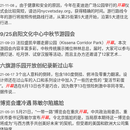
。由于健康和安全的原因，今年在麦迪逊广场公园举行的
开幕
仪
21-11-08
式会比较简短，请访问nycvetsday.org，获得精确的时间。游行路线今
年的游行将按照传统路线行进，从第25街第5大道开始，沿第5大道往北
行进...
9/25启阳文化中心中秋节游园会
法拉盛凯辛娜走廊公园（Kissena Corridor Park）
开幕
。本次
21-09-23
游园会内容丰富多彩，中秋传统展示摊位林林总总，届时，大家可以参与
猜灯谜、吃月饼、试穿汉服等活动，而且主办方还邀请了12家艺术...
六旗游乐园开放创纪录新过山车
3个出人意料的倒转，包含180度倒挂、俯冲及零重力翻滚。设
21-06-17
计师还在过山车的入口和系列设计中加入了一些历史性的 “复活节彩蛋
”。
开幕
选在6月13日也不是巧合，因为数字13在惊险刺激中非同寻常。
据传说...
博览会遭冷遇 陈敏尔陷尴尬
5月21日，“一带一路”博览会在重庆
开幕
。中共政治局委员、重
21-05-31
庆市委书记陈敏尔宣布
开幕
。令北京尴尬的是，当局原本期待这一博览会
将成为“与西方携手共创美好未来”的契机，但受邀的美国和欧洲大公司集
体缺席...