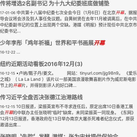
传将增选2名副书记 为十九大纪委班底做铺垫
中共第十八届中纪委七次全会今日（1月6日）在北京
开幕
，据报
17-01-06
导会议将会涉及到人事任免议题。自黄树贤在去年11月被调离后，在中共
中纪委副书记的位置上出现两个空缺。港媒《明报》预计现任中共北京市
纪委书记...
少年李彤「鸡年祈福」世界和平书画展
开幕
...
16-12-22
纽约近期活动看板2016年12月(3)
•卢纳/甄子丹/姜文。 网站：tinyurl.com/jjg98n9。 《爱乐
16-12-15
之城》（ La La Land ）该片以一部美国浪漫歌舞喜剧片作为威尼斯电影
节上的
开幕
片，并得到影评人的好口碑...
传习近平全盘否决张德江治港路线
10日报道，梁振英宣布不寻求连任后，原定出席10日香港工展
16-12-15
会
开幕
的中联办主任张晓明“临时”缺席，未同梁振英一同现身。《东网》
12月13日报道，香港政府在13日举办南京大屠杀死难者纪念仪式，原获
邀请出席...
张晓明〝失踪〞发酵 港媒：张为宋林提供保护伞